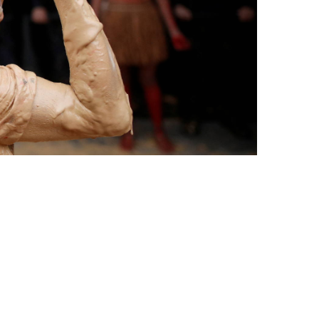
IL
JATORRIZKO HERRIAK
NATURA