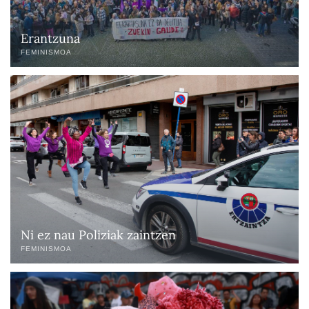
Erantzuna
FEMINISMOA
Ni ez nau Poliziak zaintzen
FEMINISMOA