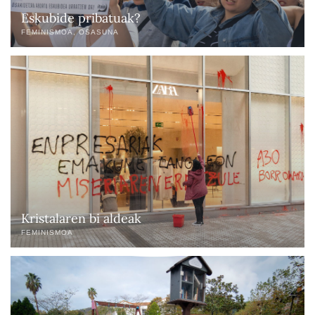
Eskubide pribatuak?
FEMINISMOA
OSASUNA
Kristalaren bi aldeak
FEMINISMOA