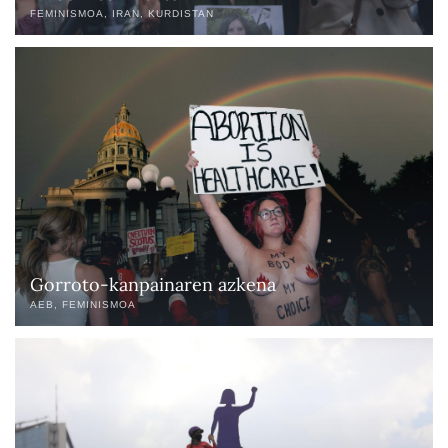
FEMINISMOA
IRAN
KURDISTAN
Gorroto-kanpainaren azkena
AEB
FEMINISMOA