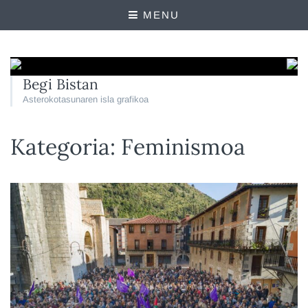
MENU
Begi Bistan
Asterokotasunaren isla grafikoa
Kategoria:
Feminismoa