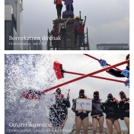
Borrokatzen direnak
FEMINISMOA
MEXIKO
Oinarri ikusezina
FEMINISMOA
LANGILEEN BORROKA