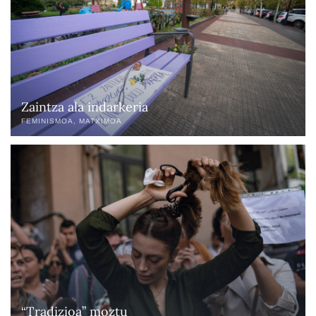
Zaintza ala indarkeria
FEMINISMOA
MATXIMOA
“Tradizioa” moztu