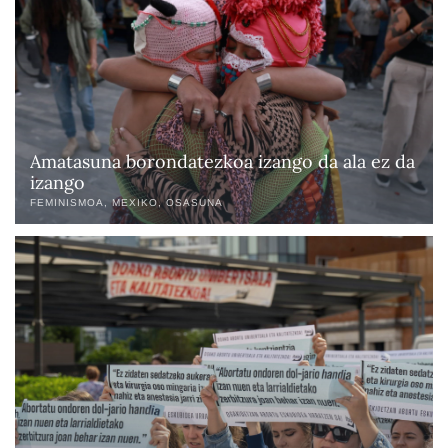
Amatasuna borondatezkoa izango da ala ez da
izango
FEMINISMOA
MEXIKO
OSASUNA