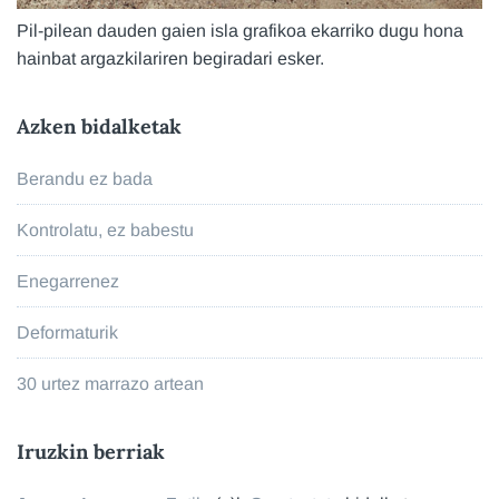
Pil-pilean dauden gaien isla grafikoa ekarriko dugu hona
hainbat argazkilariren begiradari esker.
Azken bidalketak
Berandu ez bada
Kontrolatu, ez babestu
Enegarrenez
Deformaturik
30 urtez marrazo artean
Iruzkin berriak