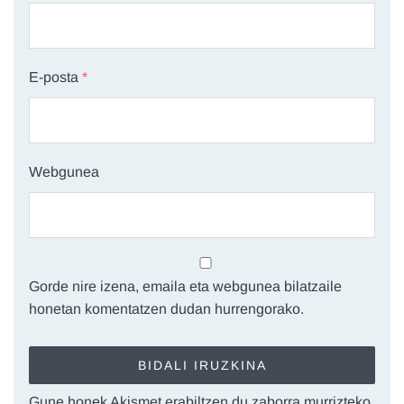
E-posta
*
Webgunea
Gorde nire izena, emaila eta webgunea bilatzaile
honetan komentatzen dudan hurrengorako.
Gune honek Akismet erabiltzen du zaborra murrizteko.