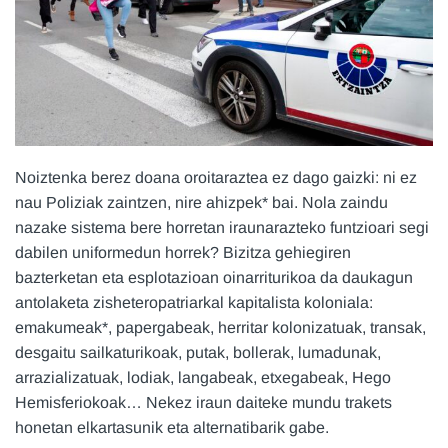
Noiztenka berez doana oroitaraztea ez dago gaizki: ni ez
nau Poliziak zaintzen, nire ahizpek* bai. Nola zaindu
nazake sistema bere horretan iraunarazteko funtzioari segi
dabilen uniformedun horrek? Bizitza gehiegiren
bazterketan eta esplotazioan oinarriturikoa da daukagun
antolaketa zisheteropatriarkal kapitalista koloniala:
emakumeak*, papergabeak, herritar kolonizatuak, transak,
desgaitu sailkaturikoak, putak, bollerak, lumadunak,
arrazializatuak, lodiak, langabeak, etxegabeak, Hego
Hemisferiokoak… Nekez iraun daiteke mundu trakets
honetan elkartasunik eta alternatibarik gabe.