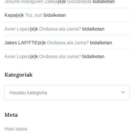
Josune Aranguren Zatika
(e)k
Gurutzatuta
bidalketan
Kepa
(e)k
Toz, toz!
bidalketan
Axier Lopez
(e)k
Ondarea ala zama?
bidalketan
Jakes LAFITTE
(e)k
Ondarea ala zama?
bidalketan
Axier Lopez
(e)k
Ondarea ala zama?
bidalketan
Kategoriak
Kategoriak
Meta
Hasi saioa