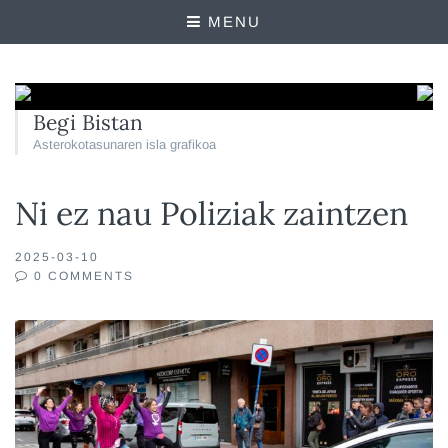
MENU
Begi Bistan
Asterokotasunaren isla grafikoa
Ni ez nau Poliziak zaintzen
2025-03-10
0 COMMENTS