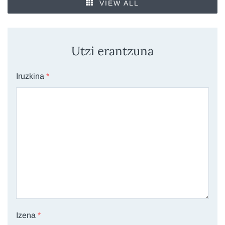
VIEW ALL
Utzi erantzuna
Iruzkina
*
Izena
*