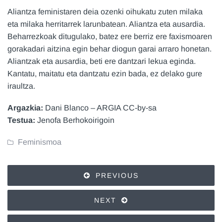
Aliantza feministaren deia ozenki oihukatu zuten milaka
eta milaka herritarrek larunbatean. Aliantza eta ausardia.
Beharrezkoak ditugulako, batez ere berriz ere faxismoaren
gorakadari aitzina egin behar diogun garai arraro honetan.
Aliantzak eta ausardia, beti ere dantzari lekua eginda.
Kantatu, maitatu eta dantzatu ezin bada, ez delako gure
iraultza.
Argazkia:
Dani Blanco – ARGIA CC-by-sa
Testua:
Jenofa Berhokoirigoin
Feminismoa
PREVIOUS
NEXT