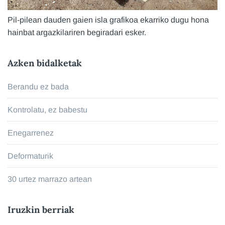
Pil-pilean dauden gaien isla grafikoa ekarriko dugu hona
hainbat argazkilariren begiradari esker.
Azken bidalketak
Berandu ez bada
Kontrolatu, ez babestu
Enegarrenez
Deformaturik
30 urtez marrazo artean
Iruzkin berriak