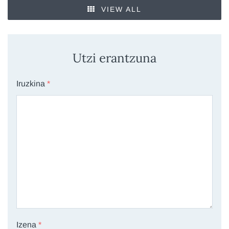
VIEW ALL
Utzi erantzuna
Iruzkina
*
Izena
*