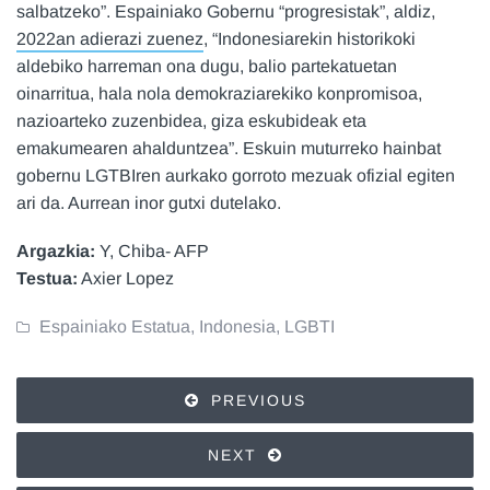
salbatzeko”. Espainiako Gobernu “progresistak”, aldiz,
2022an adierazi zuenez
, “Indonesiarekin historikoki
aldebiko harreman ona dugu, balio partekatuetan
oinarritua, hala nola demokraziarekiko konpromisoa,
nazioarteko zuzenbidea, giza eskubideak eta
emakumearen ahalduntzea”. Eskuin muturreko hainbat
gobernu LGTBIren aurkako gorroto mezuak ofizial egiten
ari da. Aurrean inor gutxi dutelako.
Argazkia:
Y, Chiba- AFP
Testua:
Axier Lopez
Espainiako Estatua
,
Indonesia
,
LGBTI
PREVIOUS
NEXT