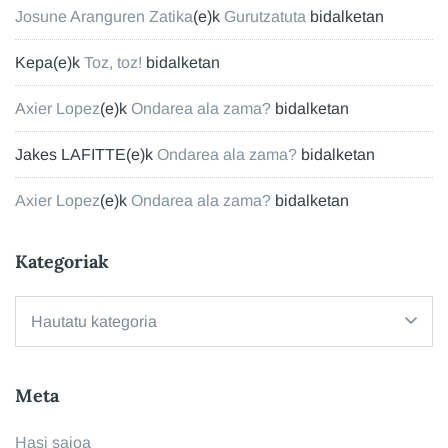
Josune Aranguren Zatika
(e)k
Gurutzatuta
bidalketan
Kepa
(e)k
Toz, toz!
bidalketan
Axier Lopez
(e)k
Ondarea ala zama?
bidalketan
Jakes LAFITTE
(e)k
Ondarea ala zama?
bidalketan
Axier Lopez
(e)k
Ondarea ala zama?
bidalketan
Kategoriak
Kategoriak
Meta
Hasi saioa