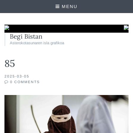
MENU
Begi Bistan
Asterokotasunaren isla grafikoa
85
2025-03-05
0 COMMENTS