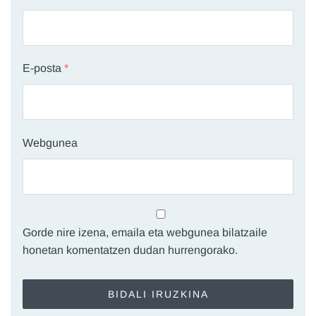
E-posta
*
Webgunea
Gorde nire izena, emaila eta webgunea bilatzaile
honetan komentatzen dudan hurrengorako.