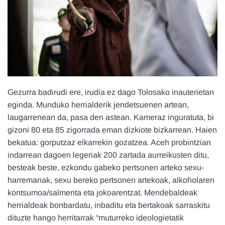
Gezurra badirudi ere, irudia ez dago Tolosako inauterietan
eginda. Munduko herrialderik jendetsuenen artean,
laugarrenean da, pasa den astean. Kameraz inguratuta, bi
gizoni 80 eta 85 zigorrada eman dizkiote bizkarrean. Haien
bekatua: gorputzaz elkarrekin gozatzea. Aceh probintzian
indarrean dagoen legeriak 200 zartada aurreikusten ditu,
besteak beste, ezkondu gabeko pertsonen arteko sexu-
harremanak, sexu bereko pertsonen artekoak, alkoholaren
kontsumoa/salmenta eta jokoarentzat. Mendebaldeak
herrialdeak bonbardatu, inbaditu eta bertakoak sarraskitu
dituzte hango herritarrak “muturreko ideologietatik