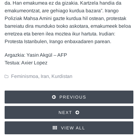
da. Han emakumea ez da gizakia. Kartzela handia da
emakumeontzat, are gehiago kurdua bazara”. Irango
Poliziak Mahsa Amini gazte kurdua hil ostean, protestak
barreiatu dira munduko txoko askotara, emakumeek beloa
erretzea eta beren ilea moztea ikur hartuta. Irudian:
Protesta Istanbulen, Irango enbaxadaren parean.
Argazkia: Yasin Akgül – AFP
Testua: Axier Lopez
Feminismoa
,
Iran
,
Kurdistan
PREVIOUS
NEXT
VIEW ALL