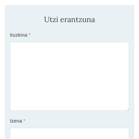
Utzi erantzuna
Iruzkina
*
Izena
*