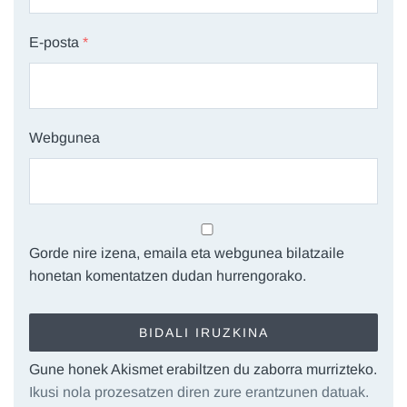
E-posta
*
Webgunea
Gorde nire izena, emaila eta webgunea bilatzaile
honetan komentatzen dudan hurrengorako.
Gune honek Akismet erabiltzen du zaborra murrizteko.
Ikusi nola prozesatzen diren zure erantzunen datuak.