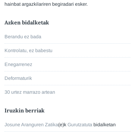
hainbat argazkilariren begiradari esker.
Azken bidalketak
Berandu ez bada
Kontrolatu, ez babestu
Enegarrenez
Deformaturik
30 urtez marrazo artean
Iruzkin berriak
Josune Aranguren Zatika
(e)k
Gurutzatuta
bidalketan