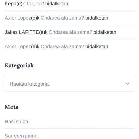
Kepa
(e)k
Toz, toz!
bidalketan
Axier Lopez
(e)k
Ondarea ala zama?
bidalketan
Jakes LAFITTE
(e)k
Ondarea ala zama?
bidalketan
Axier Lopez
(e)k
Ondarea ala zama?
bidalketan
Kategoriak
Kategoriak
Meta
Hasi saioa
Sarreren jarioa