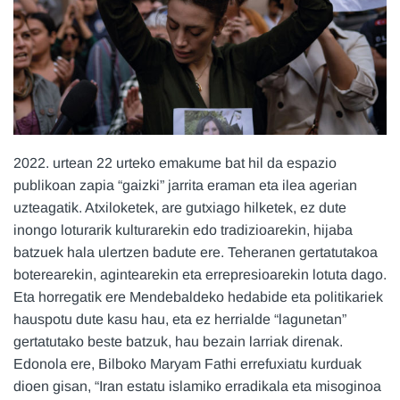
2022. urtean 22 urteko emakume bat hil da espazio
publikoan zapia “gaizki” jarrita eraman eta ilea agerian
uzteagatik. Atxiloketek, are gutxiago hilketek, ez dute
inongo loturarik kulturarekin edo tradizioarekin, hijaba
batzuek hala ulertzen badute ere. Teheranen gertatutakoa
boterearekin, agintearekin eta errepresioarekin lotuta dago.
Eta horregatik ere Mendebaldeko hedabide eta politikariek
hauspotu dute kasu hau, eta ez herrialde “lagunetan”
gertatutako beste batzuk, hau bezain larriak direnak.
Edonola ere, Bilboko Maryam Fathi errefuxiatu kurduak
dioen gisan, “Iran estatu islamiko erradikala eta misoginoa