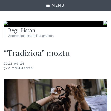
MENU
Begi Bistan
Asterokotasunaren isla grafikoa
“Tradizioa” moztu
2022-09-26
0 COMMENTS