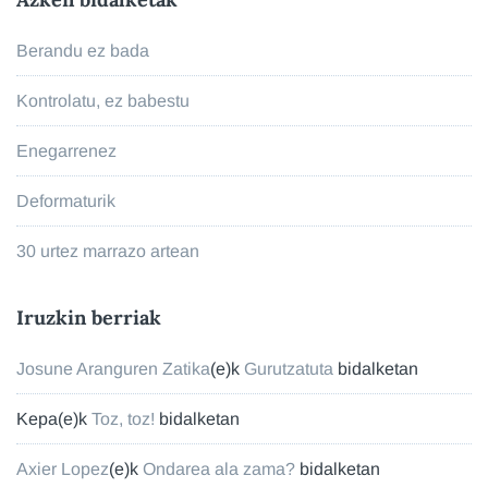
Berandu ez bada
Kontrolatu, ez babestu
Enegarrenez
Deformaturik
30 urtez marrazo artean
Iruzkin berriak
Josune Aranguren Zatika
(e)k
Gurutzatuta
bidalketan
Kepa
(e)k
Toz, toz!
bidalketan
Axier Lopez
(e)k
Ondarea ala zama?
bidalketan