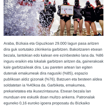
Araba, Bizkaia eta Gipuzkoan 29.000 lagun pasa aritzen
dira guk sortutako zikinkeria garbitzen. Bakoitzaren etxean
bezala, lantokian edo kalean ere ezinbesteko lana da. %86
inguru eraikin eta lokalak garbitzen aritzen da, gainerakoak
kale garbitzaileak dira. Lau pareten artean lan egiten
dutenak emakumeak dira nagusiki (%85), espazio
publikoan aldiz gizonak (%76). Batzuen eta besteen aldea
soldatetan ia %40koa da. Garbiketa, emakumea,
prekarietatea eta ikusezintasuna. Etxean bezala lan
munduan ere eskutik doan multzo ankerra. Patronalak
eguneko 0,16 euroko igoera proposatu du Bizkaiko