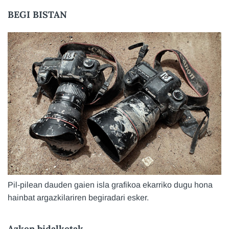
BEGI BISTAN
Pil-pilean dauden gaien isla grafikoa ekarriko dugu hona
hainbat argazkilariren begiradari esker.
Azken bidalketak