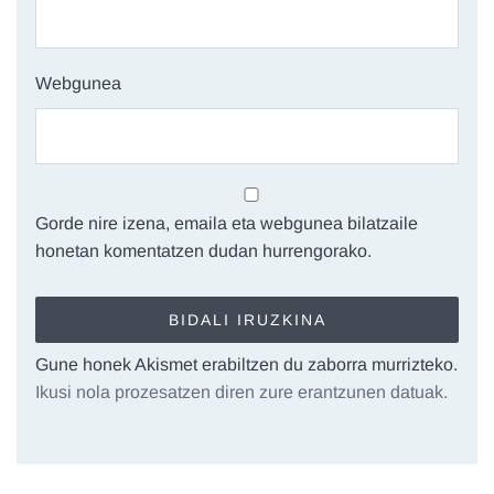
Webgunea
Gorde nire izena, emaila eta webgunea bilatzaile
honetan komentatzen dudan hurrengorako.
Gune honek Akismet erabiltzen du zaborra murrizteko.
Ikusi nola prozesatzen diren zure erantzunen datuak.