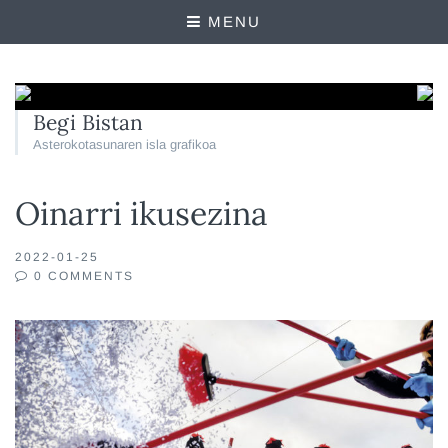
MENU
Begi Bistan
Asterokotasunaren isla grafikoa
Oinarri ikusezina
2022-01-25
0 COMMENTS