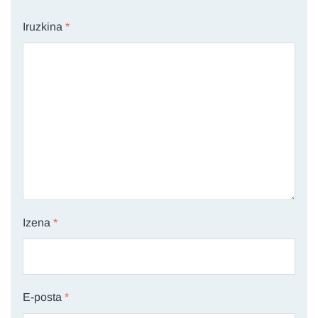
Iruzkina
*
Izena
*
E-posta
*