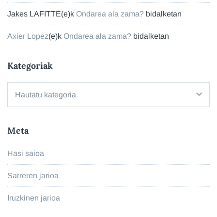
Jakes LAFITTE
(e)k
Ondarea ala zama?
bidalketan
Axier Lopez
(e)k
Ondarea ala zama?
bidalketan
Kategoriak
Kategoriak
Meta
Hasi saioa
Sarreren jarioa
Iruzkinen jarioa