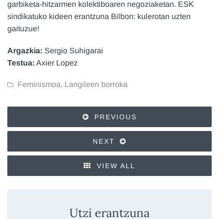
garbiketa-hitzarmen kolektiboaren negoziaketan. ESK
sindikatuko kideen erantzuna Bilbon: kulerotan uzten
gaituzue!
Argazkia:
Sergio Suhigarai
Testua:
Axier Lopez
Feminismoa
,
Langileen borroka
PREVIOUS
NEXT
VIEW ALL
Utzi erantzuna