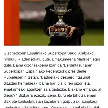
Gizonezkoen Espainiako Superkopa Saudi Arabiako
hiriburu Riaden jokatu dute. Emakumeena Madrilen egin
dute. Baina gizonezkoena izan da “Berdintasunaren
Superkopa”, Espainiako Federazioko presidente
Rubialesen hitzetan. “Badirelako desberdintasunak
dituzten herrialdeak, baina han bizi diren gizon eta
emakumeak laguntzen saia gaitezke. Bizkarra emango al
diegu?”. Bizkarra ezezik, izena, buru eta bihotza eman
dizkiote kontsulatuetan kazetarien gorputzak laurgitzea
maite duen diktadura horri.
Sportwashing
ariketa borobil