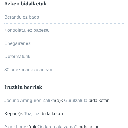
Azken bidalketak
Berandu ez bada
Kontrolatu, ez babestu
Enegarrenez
Deformaturik
30 urtez marrazo artean
Iruzkin berriak
Josune Aranguren Zatika
(e)k
Gurutzatuta
bidalketan
Kepa
(e)k
Toz, toz!
bidalketan
Axier Lopez
(e)k
Ondarea ala zama?
bidalketan