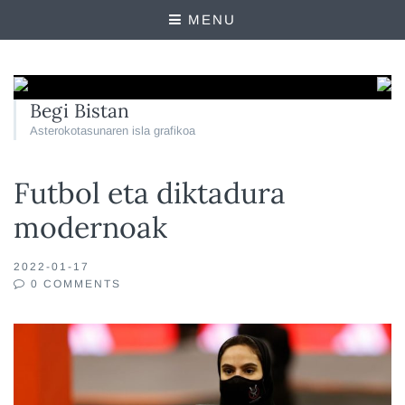
MENU
Begi Bistan
Asterokotasunaren isla grafikoa
Futbol eta diktadura
modernoak
2022-01-17
0 COMMENTS