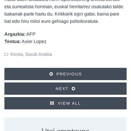
eta surrealista horretan, euskal herritarrez osatutako talde
bakarrak parte hartu du. Kritikarik egin gabe, baina pare
bat edo hiru miloi euro gehiago poltsikoratuta.
Argazkia:
AFP
Testua:
Axier Lopez
Kirola
,
Saudi Arabia
PREVIOUS
NEXT
VIEW ALL