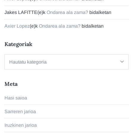
Jakes LAFITTE
(e)k
Ondarea ala zama?
bidalketan
Axier Lopez
(e)k
Ondarea ala zama?
bidalketan
Kategoriak
Kategoriak
Meta
Hasi saioa
Sarreren jarioa
Iruzkinen jarioa