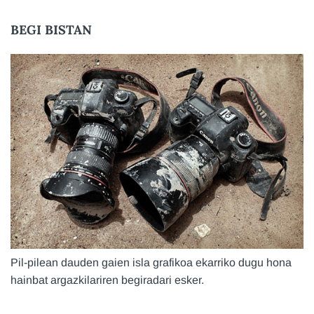
BEGI BISTAN
Pil-pilean dauden gaien isla grafikoa ekarriko dugu hona
hainbat argazkilariren begiradari esker.