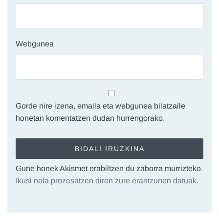
Webgunea
Gorde nire izena, emaila eta webgunea bilatzaile
honetan komentatzen dudan hurrengorako.
Gune honek Akismet erabiltzen du zaborra murrizteko.
Ikusi nola prozesatzen diren zure erantzunen datuak.