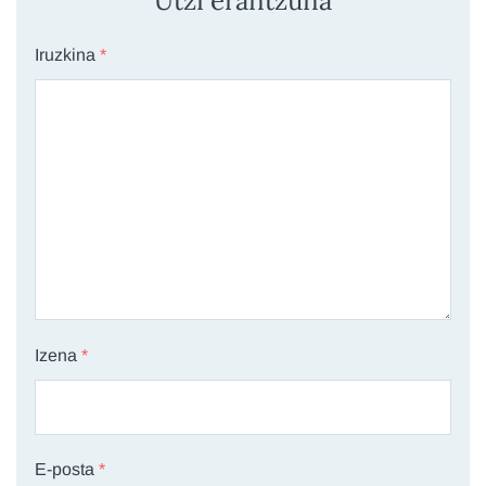
Utzi erantzuna
Iruzkina
*
Izena
*
E-posta
*