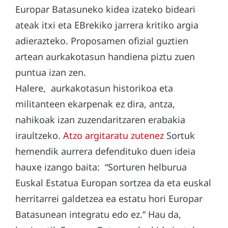
Europar Batasuneko kidea izateko bideari
ateak itxi eta EBrekiko jarrera kritiko argia
adierazteko. Proposamen ofizial guztien
artean aurkakotasun handiena piztu zuen
puntua izan zen.
Halere, aurkakotasun historikoa eta
militanteen ekarpenak ez dira, antza,
nahikoak izan zuzendaritzaren erabakia
iraultzeko.
Atzo argitaratu zutenez
Sortuk
hemendik aurrera defendituko duen ideia
hauxe izango baita: “Sorturen helburua
Euskal Estatua Europan sortzea da eta euskal
herritarrei galdetzea ea estatu hori Europar
Batasunean integratu edo ez.” Hau da,