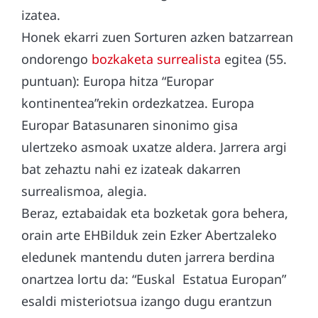
izatea.
Honek ekarri zuen Sorturen azken batzarrean
ondorengo
bozkaketa surrealista
egitea (55.
puntuan): Europa hitza “Europar
kontinentea”rekin ordezkatzea. Europa
Europar Batasunaren sinonimo gisa
ulertzeko asmoak uxatze aldera. Jarrera argi
bat zehaztu nahi ez izateak dakarren
surrealismoa, alegia.
Beraz, eztabaidak eta bozketak gora behera,
orain arte EHBilduk zein Ezker Abertzaleko
eledunek mantendu duten jarrera berdina
onartzea lortu da: “Euskal Estatua Europan”
esaldi misteriotsua izango dugu erantzun