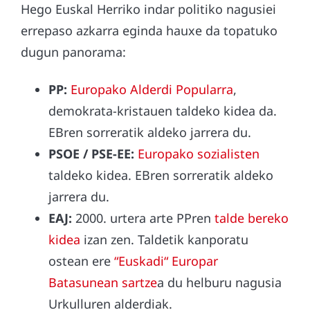
Hego Euskal Herriko indar politiko nagusiei
errepaso azkarra eginda hauxe da topatuko
dugun panorama:
PP:
Europako Alderdi Popularra
,
demokrata-kristauen taldeko kidea da.
EBren sorreratik aldeko jarrera du.
PSOE / PSE-EE:
Europako sozialisten
taldeko kidea. EBren sorreratik aldeko
jarrera du.
EAJ:
2000. urtera arte PPren
talde bereko
kidea
izan zen. Taldetik kanporatu
ostean ere
“Euskadi“ Europar
Batasunean sartze
a du helburu nagusia
Urkulluren alderdiak.