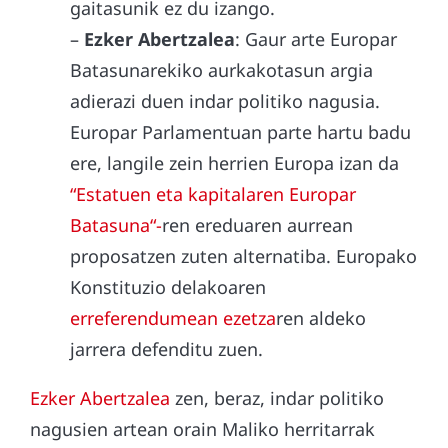
gaitasunik ez du izango.
–
Ezker Abertzalea
: Gaur arte Europar
Batasunarekiko aurkakotasun argia
adierazi duen indar politiko nagusia.
Europar Parlamentuan parte hartu badu
ere, langile zein herrien Europa izan da
“Estatuen eta kapitalaren Europar
Batasuna“-
ren ereduaren aurrean
proposatzen zuten alternatiba. Europako
Konstituzio delakoaren
erreferendumean ezetza
ren aldeko
jarrera defenditu zuen.
Ezker Abertzalea
zen, beraz, indar politiko
nagusien artean orain Maliko herritarrak