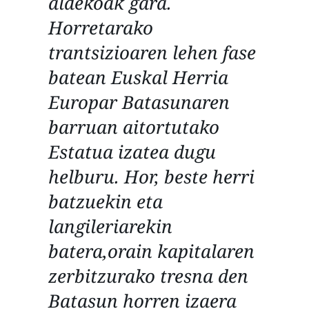
aldekoak gara.
Horretarako
trantsizioaren lehen fase
batean Euskal Herria
Europar Batasunaren
barruan aitortutako
Estatua izatea dugu
helburu. Hor, beste herri
batzuekin eta
langileriarekin
batera,orain kapitalaren
zerbitzurako tresna den
Batasun horren izaera