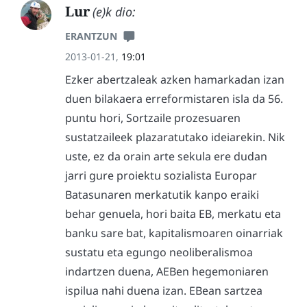
Lur
(e)k dio:
ERANTZUN
2013-01-21,
19:01
Ezker abertzaleak azken hamarkadan izan
duen bilakaera erreformistaren isla da 56.
puntu hori, Sortzaile prozesuaren
sustatzaileek plazaratutako ideiarekin. Nik
uste, ez da orain arte sekula ere dudan
jarri gure proiektu sozialista Europar
Batasunaren merkatutik kanpo eraiki
behar genuela, hori baita EB, merkatu eta
banku sare bat, kapitalismoaren oinarriak
sustatu eta egungo neoliberalismoa
indartzen duena, AEBen hegemoniaren
ispilua nahi duena izan. EBean sartzea