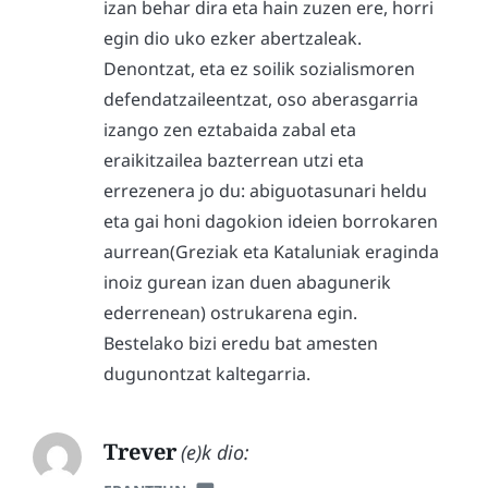
izan behar dira eta hain zuzen ere, horri
egin dio uko ezker abertzaleak.
Denontzat, eta ez soilik sozialismoren
defendatzaileentzat, oso aberasgarria
izango zen eztabaida zabal eta
eraikitzailea bazterrean utzi eta
errezenera jo du: abiguotasunari heldu
eta gai honi dagokion ideien borrokaren
aurrean(Greziak eta Kataluniak eraginda
inoiz gurean izan duen abagunerik
ederrenean) ostrukarena egin.
Bestelako bizi eredu bat amesten
dugunontzat kaltegarria.
Trever
(e)k dio: