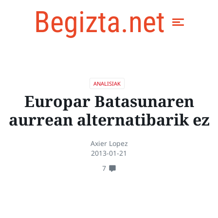
Begizta.net
ANALISIAK
Europar Batasunaren
aurrean alternatibarik ez
Axier Lopez
2013-01-21
7