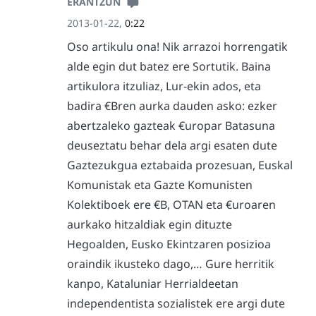
ERANTZUN
2013-01-22,
0:22
Oso artikulu ona! Nik arrazoi horrengatik
alde egin dut batez ere Sortutik. Baina
artikulora itzuliaz, Lur-ekin ados, eta
badira €Bren aurka dauden asko: ezker
abertzaleko gazteak €uropar Batasuna
deuseztatu behar dela argi esaten dute
Gaztezukgua eztabaida prozesuan, Euskal
Komunistak eta Gazte Komunisten
Kolektiboek ere €B, OTAN eta €uroaren
aurkako hitzaldiak egin dituzte
Hegoalden, Eusko Ekintzaren posizioa
oraindik ikusteko dago,… Gure herritik
kanpo, Kataluniar Herrialdeetan
independentista sozialistek ere argi dute