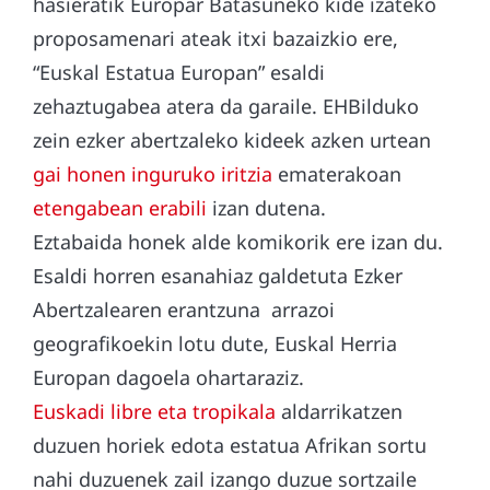
hasieratik Europar Batasuneko kide izateko
proposamenari ateak itxi bazaizkio ere,
“Euskal Estatua Europan” esaldi
zehaztugabea atera da garaile. EHBilduko
zein ezker abertzaleko kideek azken urtean
gai honen inguruko iritzia
ematerakoan
etengabean erabili
izan dutena.
Eztabaida honek alde komikorik ere izan du.
Esaldi horren esanahiaz galdetuta Ezker
Abertzalearen erantzuna arrazoi
geografikoekin lotu dute, Euskal Herria
Europan dagoela ohartaraziz.
Euskadi libre eta tropikala
aldarrikatzen
duzuen horiek edota estatua Afrikan sortu
nahi duzuenek zail izango duzue sortzaile