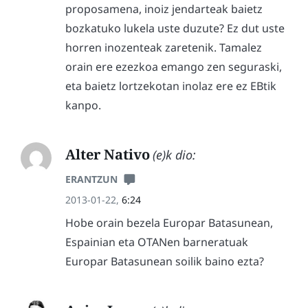
proposamena, inoiz jendarteak baietz
bozkatuko lukela uste duzute? Ez dut uste
horren inozenteak zaretenik. Tamalez
orain ere ezezkoa emango zen seguraski,
eta baietz lortzekotan inolaz ere ez EBtik
kanpo.
Alter Nativo
(e)k dio:
ERANTZUN
2013-01-22,
6:24
Hobe orain bezela Europar Batasunean,
Espainian eta OTANen barneratuak
Europar Batasunean soilik baino ezta?