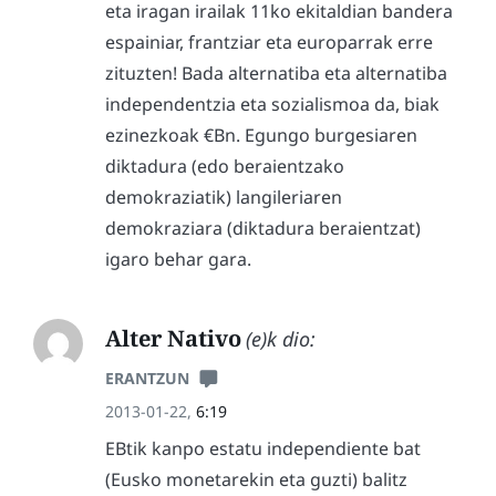
eta iragan irailak 11ko ekitaldian bandera
espainiar, frantziar eta europarrak erre
zituzten! Bada alternatiba eta alternatiba
independentzia eta sozialismoa da, biak
ezinezkoak €Bn. Egungo burgesiaren
diktadura (edo beraientzako
demokraziatik) langileriaren
demokraziara (diktadura beraientzat)
igaro behar gara.
Alter Nativo
(e)k dio:
ERANTZUN
2013-01-22,
6:19
EBtik kanpo estatu independiente bat
(Eusko monetarekin eta guzti) balitz