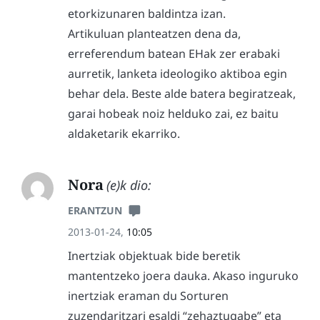
etorkizunaren baldintza izan.
Artikuluan planteatzen dena da,
erreferendum batean EHak zer erabaki
aurretik, lanketa ideologiko aktiboa egin
behar dela. Beste alde batera begiratzeak,
garai hobeak noiz helduko zai, ez baitu
aldaketarik ekarriko.
Nora
(e)k dio:
ERANTZUN
2013-01-24,
10:05
Inertziak objektuak bide beretik
mantentzeko joera dauka. Akaso inguruko
inertziak eraman du Sorturen
zuzendaritzari esaldi “zehaztugabe” eta