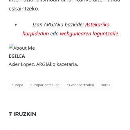
eskaintzeko.
Izan ARGIAko bazkide:
Astekariko
harpidedun
edo
webgunearen laguntzaile
.
Axier Lopez. ARGIAko kazetaria.
europa
europar batasuna
ezker abertzalea
sortu
7 IRUZKIN