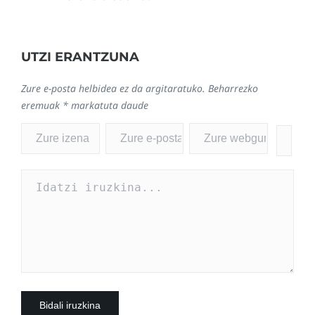
UTZI ERANTZUNA
Zure e-posta helbidea ez da argitaratuko.
Beharrezko
eremuak
*
markatuta daude