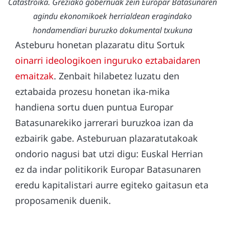
Catastroika. Greziako gobernuak zein Europar Batasunaren
agindu ekonomikoek herrialdean eragindako
hondamendiari buruzko dokumental txukuna
Asteburu honetan plazaratu ditu Sortuk
oinarri ideologikoen inguruko eztabaidaren
emaitzak
. Zenbait hilabetez luzatu den
eztabaida prozesu honetan ika-mika
handiena sortu duen puntua Europar
Batasunarekiko jarrerari buruzkoa izan da
ezbairik gabe. Asteburuan plazaratutakoak
ondorio nagusi bat utzi digu: Euskal Herrian
ez da indar politikorik Europar Batasunaren
eredu kapitalistari aurre egiteko gaitasun eta
proposamenik duenik.