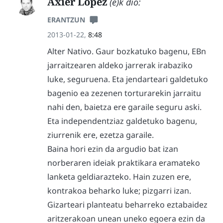
Axier Lopez
(e)k dio:
ERANTZUN
2013-01-22,
8:48
Alter Nativo. Gaur bozkatuko bagenu, EBn
jarraitzearen aldeko jarrerak irabaziko
luke, seguruena. Eta jendarteari galdetuko
bagenio ea zezenen torturarekin jarraitu
nahi den, baietza ere garaile seguru aski.
Eta independentziaz galdetuko bagenu,
ziurrenik ere, ezetza garaile.
Baina hori ezin da argudio bat izan
norberaren ideiak praktikara eramateko
lanketa geldiarazteko. Hain zuzen ere,
kontrakoa beharko luke; pizgarri izan.
Gizarteari planteatu beharreko eztabaidez
aritzerakoan unean uneko egoera ezin da