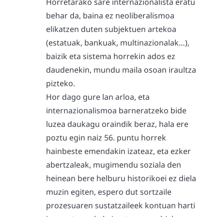
Horretarako sare internazionalista eratu
behar da, baina ez neoliberalismoa
elikatzen duten subjektuen artekoa
(estatuak, bankuak, multinazionalak…),
baizik eta sistema horrekin ados ez
daudenekin, mundu maila osoan iraultza
pizteko.
Hor dago gure lan arloa, eta
internazionalismoa barneratzeko bide
luzea daukagu oraindik beraz, hala ere
poztu egin naiz 56. puntu horrek
hainbeste emendakin izateaz, eta ezker
abertzaleak, mugimendu soziala den
heinean bere helburu historikoei ez diela
muzin egiten, espero dut sortzaile
prozesuaren sustatzaileek kontuan harti