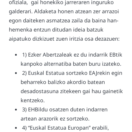
ofiziala, gai honekiko jarreraren inguruko
galderari. Aldaketa honen atzean zer arrazoi
egon daiteken asmatzea zaila da baina han-
hemenka entzun ditudan ideia batzuk
aipatuko dizkizuet zuen iritzia osa dezazuen:
1) Ezker Abertzaleak ez du indarrik EBtik
kanpoko alternatiba baten buru izateko.
2) Euskal Estatua sortzeko EAJrekin egin
beharreko balizko akordio batean
desadostasuna zitekeen gai hau gainetik
kentzeko.
3) EHBildu osatzen duten indarren
artean arazorik ez sortzeko.
4) “Euskal Estatua Europan” erabili,