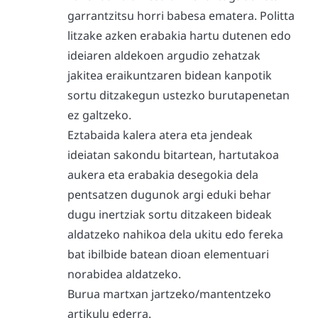
garrantzitsu horri babesa ematera. Politta
litzake azken erabakia hartu dutenen edo
ideiaren aldekoen argudio zehatzak
jakitea eraikuntzaren bidean kanpotik
sortu ditzakegun ustezko burutapenetan
ez galtzeko.
Eztabaida kalera atera eta jendeak
ideiatan sakondu bitartean, hartutakoa
aukera eta erabakia desegokia dela
pentsatzen dugunok argi eduki behar
dugu inertziak sortu ditzakeen bideak
aldatzeko nahikoa dela ukitu edo fereka
bat ibilbide batean dioan elementuari
norabidea aldatzeko.
Burua martxan jartzeko/mantentzeko
artikulu ederra.