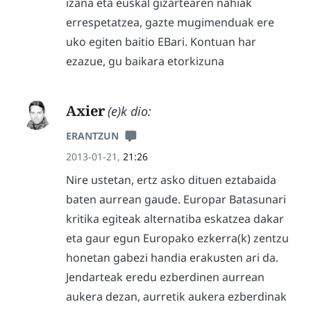
izana eta euskal gizartearen nahiak
errespetatzea, gazte mugimenduak ere
uko egiten baitio EBari. Kontuan har
ezazue, gu baikara etorkizuna
Axier
(e)k dio:
ERANTZUN
2013-01-21,
21:26
Nire ustetan, ertz asko dituen eztabaida
baten aurrean gaude. Europar Batasunari
kritika egiteak alternatiba eskatzea dakar
eta gaur egun Europako ezkerra(k) zentzu
honetan gabezi handia erakusten ari da.
Jendarteak eredu ezberdinen aurrean
aukera dezan, aurretik aukera ezberdinak