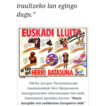
iraultzeko lan egingo
dugu.”
1987ko Europar Parlamenturako
hauteskundeak Herri Batasunaren
hautagaitzarekin elkartasunean Herrialde
Katalanetan egindako kartela.
“Nazio
burujabe eta solidarioen Europaren alde”