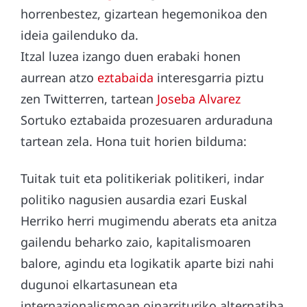
horrenbestez, gizartean hegemonikoa den
ideia gailenduko da.
Itzal luzea izango duen erabaki honen
aurrean atzo
eztabaida
interesgarria piztu
zen Twitterren, tartean
Joseba Alvarez
Sortuko eztabaida prozesuaren arduraduna
tartean zela. Hona tuit horien bilduma:
Tuitak tuit eta politikeriak politikeri, indar
politiko nagusien ausardia ezari Euskal
Herriko herri mugimendu aberats eta anitza
gailendu beharko zaio, kapitalismoaren
balore, agindu eta logikatik aparte bizi nahi
dugunoi elkartasunean eta
internazionalismoan oinarrituriko alternatiba