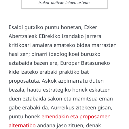
irakur daiteke leloen artean.
Esaldi gutxiko puntu honetan, Ezker
Abertzaleak EBrekiko izandako jarrera
kritikoari amaiera emateko bidea marrazten
hasi zen; oinarri ideologikoei buruzko
eztabaida bazen ere, Europar Batasuneko
kide izateko erabaki praktiko bat
proposatuta. Askok azpimarratu duten
bezala, hautu estrategiko honek eskatzen
duen eztabaida sakon eta mamitsua eman
gabe erabaki da. Aurreikus zitekeen gisan,
puntu honek
emendakin eta proposamen
alternatibo
andana jaso zituen, denak