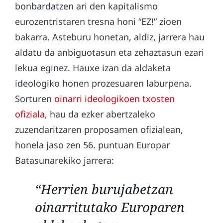
bonbardatzen ari den kapitalismo
eurozentristaren tresna honi “EZ!” zioen
bakarra. Asteburu honetan, aldiz, jarrera hau
aldatu da anbiguotasun eta zehaztasun ezari
lekua eginez. Hauxe izan da aldaketa
ideologiko honen prozesuaren laburpena.
Sorturen
oinarri ideologikoen txosten
ofiziala
, hau da ezker abertzaleko
zuzendaritzaren proposamen ofizialean,
honela jaso zen 56. puntuan Europar
Batasunarekiko jarrera:
“Herrien burujabetzan
oinarritutako Europaren