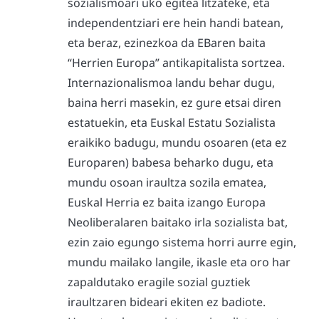
sozialismoari uko egitea litzateke, eta
independentziari ere hein handi batean,
eta beraz, ezinezkoa da EBaren baita
“Herrien Europa” antikapitalista sortzea.
Internazionalismoa landu behar dugu,
baina herri masekin, ez gure etsai diren
estatuekin, eta Euskal Estatu Sozialista
eraikiko badugu, mundu osoaren (eta ez
Europaren) babesa beharko dugu, eta
mundu osoan iraultza sozila ematea,
Euskal Herria ez baita izango Europa
Neoliberalaren baitako irla sozialista bat,
ezin zaio egungo sistema horri aurre egin,
mundu mailako langile, ikasle eta oro har
zapaldutako eragile sozial guztiek
iraultzaren bideari ekiten ez badiote.