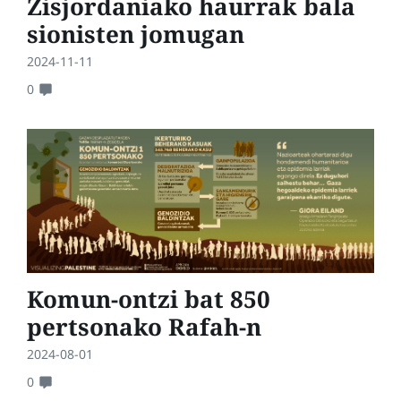
Zisjordaniako haurrak bala
sionisten jomugan
2024-11-11
0
Komun-ontzi bat 850
pertsonako Rafah-n
2024-08-01
0