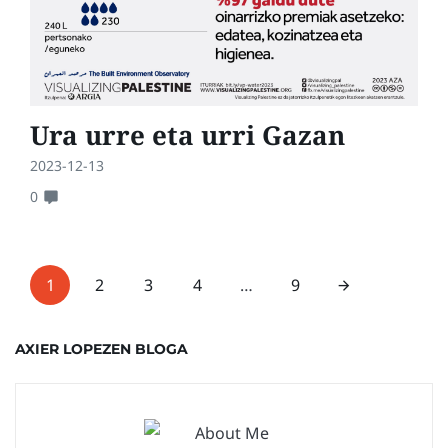
Ura urre eta urri Gazan
2023-12-13
0
1
2
3
4
…
9
AXIER LOPEZEN BLOGA