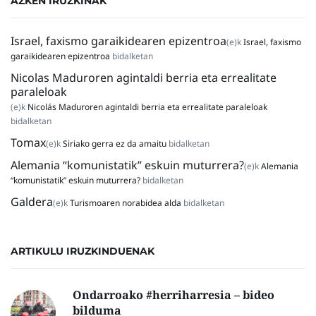
AZKEN IRUZKINAK
Israel, faxismo garaikidearen epizentroa
(e)k
Israel, faxismo
garaikidearen epizentroa
bidalketan
Nicolas Maduroren agintaldi berria eta errealitate
paraleloak
(e)k
Nicolás Maduroren agintaldi berria eta errealitate paraleloak
bidalketan
Tomax
(e)k
Siriako gerra ez da amaitu
bidalketan
Alemania “komunistatik” eskuin muturrera?
(e)k
Alemania
“komunistatik” eskuin muturrera?
bidalketan
Galdera
(e)k
Turismoaren norabidea alda
bidalketan
ARTIKULU IRUZKINDUENAK
Ondarroako #herriharresia – bideo
bilduma