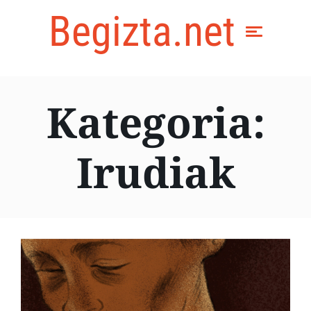
Begizta.net
Kategoria:
Irudiak