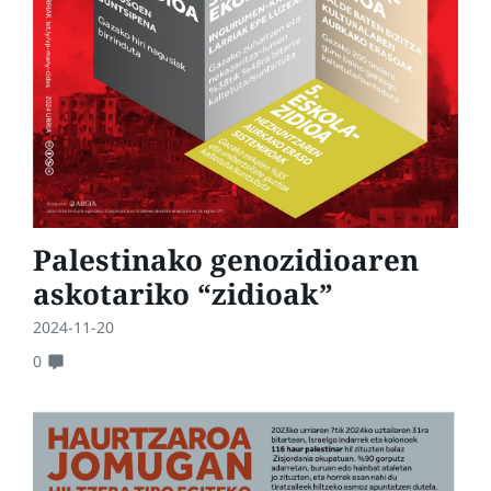
Palestinako genozidioaren
askotariko “zidioak”
2024-11-20
0