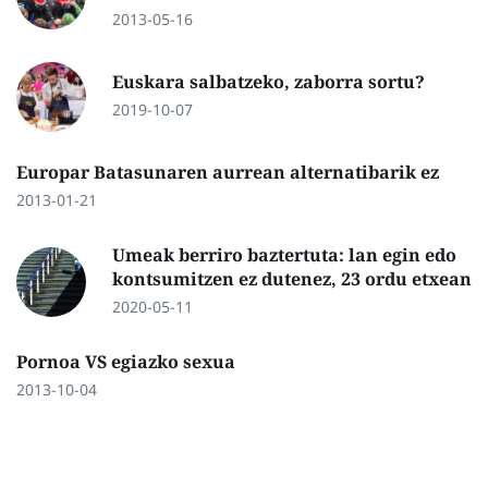
2013-05-16
Euskara salbatzeko, zaborra sortu?
2019-10-07
Europar Batasunaren aurrean alternatibarik ez
2013-01-21
Umeak berriro baztertuta: lan egin edo
kontsumitzen ez dutenez, 23 ordu etxean
2020-05-11
Pornoa VS egiazko sexua
2013-10-04