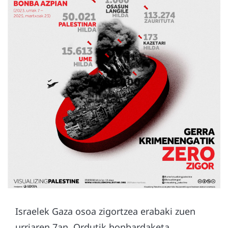
Israelek Gaza osoa zigortzea erabaki zuen
urriaren 7an. Ordutik bonbardaketa