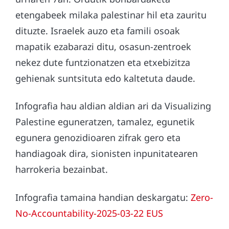
etengabeek milaka palestinar hil eta zauritu
dituzte. Israelek auzo eta famili osoak
mapatik ezabarazi ditu, osasun-zentroek
nekez dute funtzionatzen eta etxebizitza
gehienak suntsituta edo kaltetuta daude.
Infografia hau aldian aldian ari da Visualizing
Palestine eguneratzen, tamalez, egunetik
egunera genozidioaren zifrak gero eta
handiagoak dira, sionisten inpunitatearen
harrokeria bezainbat.
Infografia tamaina handian deskargatu:
Zero-
No-Accountability-2025-03-22 EUS