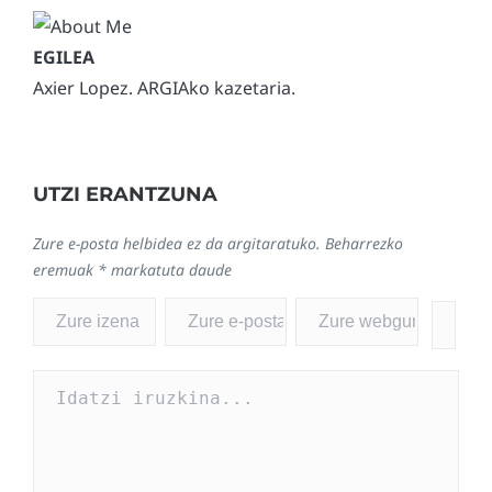
Axier Lopez. ARGIAko kazetaria.
UTZI ERANTZUNA
Zure e-posta helbidea ez da argitaratuko.
Beharrezko
eremuak
*
markatuta daude