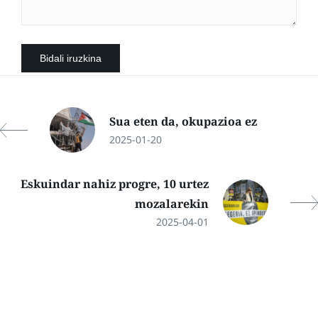
Sua eten da, okupazioa ez
2025-01-20
Eskuindar nahiz progre, 10 urtez
mozalarekin
2025-04-01