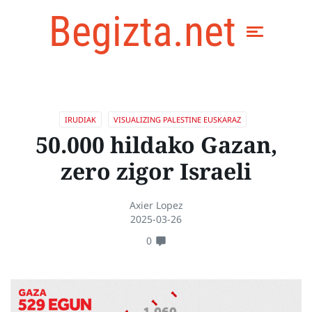
Begizta.net
IRUDIAK
VISUALIZING PALESTINE EUSKARAZ
50.000 hildako Gazan,
zero zigor Israeli
Axier Lopez
2025-03-26
0