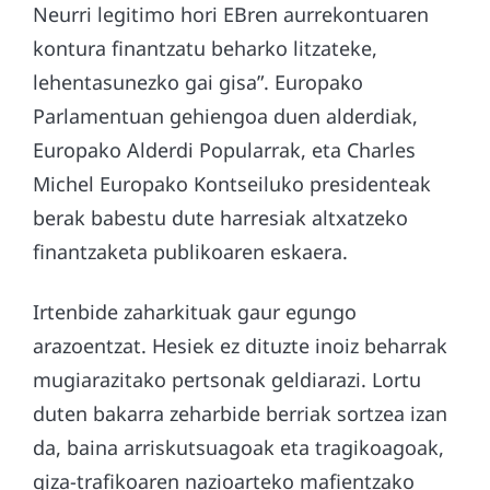
Neurri legitimo hori EBren aurrekontuaren
kontura finantzatu beharko litzateke,
lehentasunezko gai gisa”. Europako
Parlamentuan gehiengoa duen alderdiak,
Europako Alderdi Popularrak, eta Charles
Michel Europako Kontseiluko presidenteak
berak babestu dute harresiak altxatzeko
finantzaketa publikoaren eskaera.
Irtenbide zaharkituak gaur egungo
arazoentzat. Hesiek ez dituzte inoiz beharrak
mugiarazitako pertsonak geldiarazi. Lortu
duten bakarra zeharbide berriak sortzea izan
da, baina arriskutsuagoak eta tragikoagoak,
giza-trafikoaren nazioarteko mafientzako