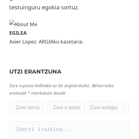
testuinguru egokia sortuz.
Axier Lopez. ARGIAko kazetaria.
UTZI ERANTZUNA
Zure e-posta helbidea ez da argitaratuko.
Beharrezko
eremuak
*
markatuta daude