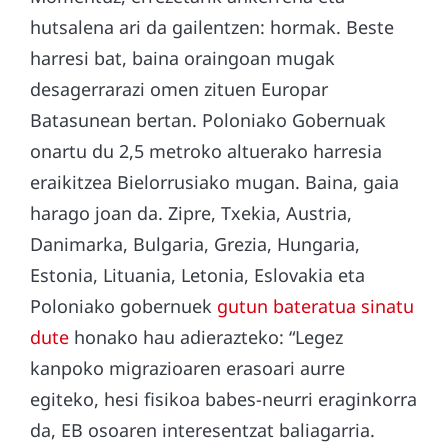
hutsalena ari da gailentzen: hormak. Beste
harresi bat, baina oraingoan mugak
desagerrarazi omen zituen Europar
Batasunean bertan. Poloniako Gobernuak
onartu du 2,5 metroko altuerako harresia
eraikitzea Bielorrusiako mugan. Baina, gaia
harago joan da. Zipre, Txekia, Austria,
Danimarka, Bulgaria, Grezia, Hungaria,
Estonia, Lituania, Letonia, Eslovakia eta
Poloniako gobernuek
gutun bateratua sinatu
dute
honako hau adierazteko: “Legez
kanpoko migrazioaren erasoari aurre
egiteko, hesi fisikoa babes-neurri eraginkorra
da, EB osoaren interesentzat baliagarria.