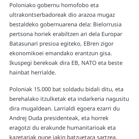
Poloniako gobernu homofobo eta
ultrakontserbadoreak dio arazoa mugaz
bestaldeko gobernuarena dela: Bielorrusia
pertsona horiek erabiltzen ari dela Europar
Batasunari presioa egiteko, EBren zigor
ekonomikoei emandako erantzun gisa.
Ikuspegi berekoak dira EB, NATO eta beste
hainbat herrialde.
Poloniak 15.000 bat soldadu bidali ditu, eta
berehalako itzulketak eta indarkeria nagusitu
dira mugaldean. Larrialdi egoera ezarri du
Andrej Duda presidenteak, eta horrek
eragotzi du erakunde humanitarioak eta
kazetariak gune jakin batzuetara sartzea.