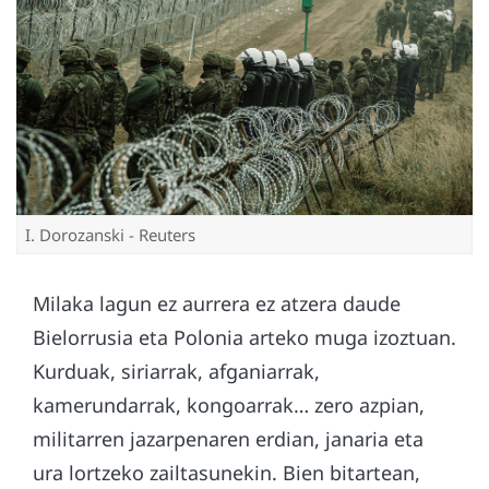
I. Dorozanski - Reuters
Milaka lagun ez aurrera ez atzera daude
Bielorrusia eta Polonia arteko muga izoztuan.
Kurduak, siriarrak, afganiarrak,
kamerundarrak, kongoarrak… zero azpian,
militarren jazarpenaren erdian, janaria eta
ura lortzeko zailtasunekin. Bien bitartean,