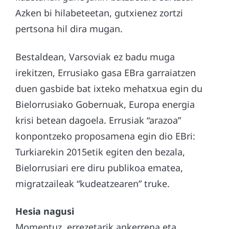
Azken bi hilabeteetan, gutxienez zortzi
pertsona hil dira mugan.
Bestaldean, Varsoviak ez badu muga
irekitzen, Errusiako gasa EBra garraiatzen
duen gasbide bat ixteko mehatxua egin du
Bielorrusiako Gobernuak, Europa energia
krisi betean dagoela. Errusiak “arazoa”
konpontzeko proposamena egin dio EBri:
Turkiarekin 2015etik egiten den bezala,
Bielorrusiari ere diru publikoa ematea,
migratzaileak “kudeatzearen” truke.
Hesia nagusi
Momentuz, errezetarik ankerrena eta