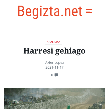
Begizta.net
ANALISIAK
Harresi gehiago
Axier Lopez
2021-11-17
0