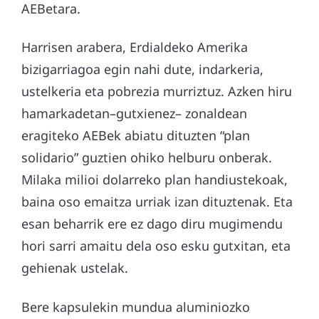
AEBetara.
Harrisen arabera, Erdialdeko Amerika
bizigarriagoa egin nahi dute, indarkeria,
ustelkeria eta pobrezia murriztuz. Azken hiru
hamarkadetan–gutxienez– zonaldean
eragiteko AEBek abiatu dituzten “plan
solidario” guztien ohiko helburu onberak.
Milaka milioi dolarreko plan handiustekoak,
baina oso emaitza urriak izan dituztenak. Eta
esan beharrik ere ez dago diru mugimendu
hori sarri amaitu dela oso esku gutxitan, eta
gehienak ustelak.
Bere kapsulekin mundua aluminiozko