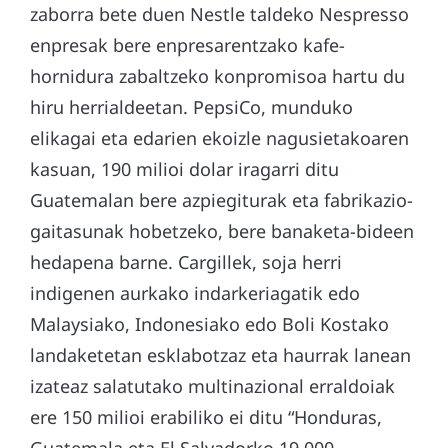
zaborra bete duen Nestle taldeko Nespresso
enpresak bere enpresarentzako kafe-
hornidura zabaltzeko konpromisoa hartu du
hiru herrialdeetan. PepsiCo, munduko
elikagai eta edarien ekoizle nagusietakoaren
kasuan, 190 milioi dolar iragarri ditu
Guatemalan bere azpiegiturak eta fabrikazio-
gaitasunak hobetzeko, bere banaketa-bideen
hedapena barne. Cargillek, soja herri
indigenen aurkako indarkeriagatik edo
Malaysiako, Indonesiako edo Boli Kostako
landaketetan esklabotzaz eta haurrak lanean
izateaz salatutako multinazional erraldoiak
ere 150 milioi erabiliko ei ditu “Honduras,
Guatemala eta El Salvadorko 19.000