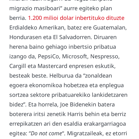
migrazio masiboari” aurre egiteko plan
berria.
1.200 milioi dolar inbertituko dituzte
Erdialdeko Amerikan, batez ere Guatemalan,
Hondurasen eta El Salvadorren. Diruaren
herena baino gehiago inbertsio pribatua
izango da, PepsiCo, Microsoft, Nespresso,
Cargill eta Mastercard enpresen eskutik,
besteak beste. Helburua da “zonaldean
egoera ekonomikoa hobetzea eta enplegua
sortzea sektore pribatuarekiko lankidetzaren
bidez”. Eta horrela, Joe Bidenekin batera
boterera iritsi zenetik Harris behin eta berriz
errepikatzen ari den esaldia erakargarriagoa
egitea: “
Do not come
“. Migratzaileak, ez etorri