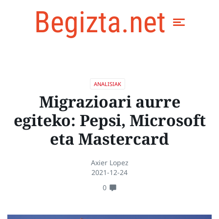
Begizta.net
ANALISIAK
Migrazioari aurre
egiteko: Pepsi, Microsoft
eta Mastercard
Axier Lopez
2021-12-24
0