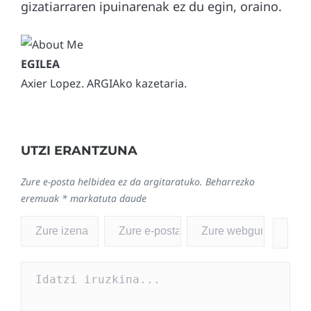
gizatiarraren ipuinarenak ez du egin, oraino.
Axier Lopez. ARGIAko kazetaria.
UTZI ERANTZUNA
Zure e-posta helbidea ez da argitaratuko.
Beharrezko
eremuak
*
markatuta daude