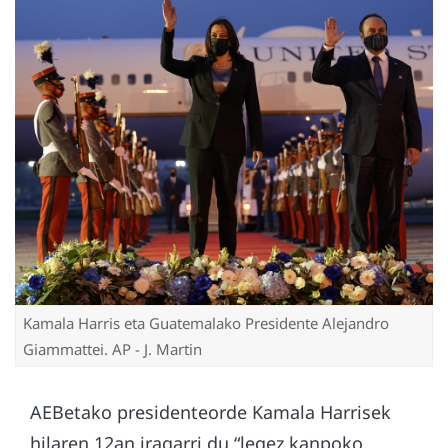
Kamala Harris eta Guatemalako Presidente Alejandro
Giammattei. AP - J. Martin
AEBetako presidenteorde Kamala Harrisek
hilaren 12an iragarri du “legez kanpoko