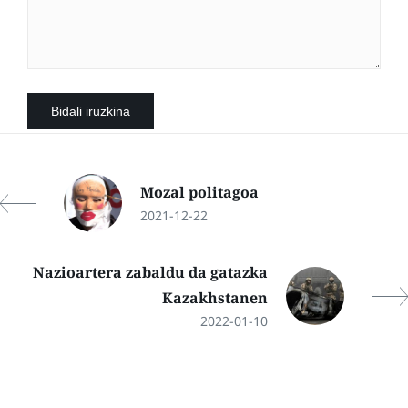
Mozal politagoa
2021-12-22
Nazioartera zabaldu da gatazka
Kazakhstanen
2022-01-10