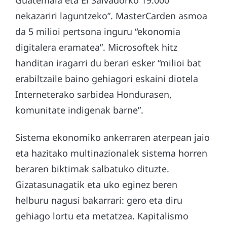
nekazariri laguntzeko”. MasterCarden asmoa
da 5 milioi pertsona inguru “ekonomia
digitalera eramatea”. Microsoftek hitz
handitan iragarri du berari esker “milioi bat
erabiltzaile baino gehiagori eskaini diotela
Interneterako sarbidea Hondurasen,
komunitate indigenak barne”.
Sistema ekonomiko ankerraren aterpean jaio
eta hazitako multinazionalek sistema horren
beraren biktimak salbatuko dituzte.
Gizatasunagatik eta uko eginez beren
helburu nagusi bakarrari: gero eta diru
gehiago lortu eta metatzea. Kapitalismo