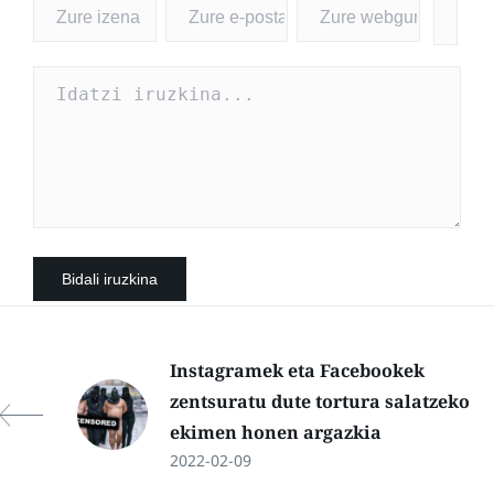
Instagramek eta Facebookek
zentsuratu dute tortura salatzeko
ekimen honen argazkia
2022-02-09