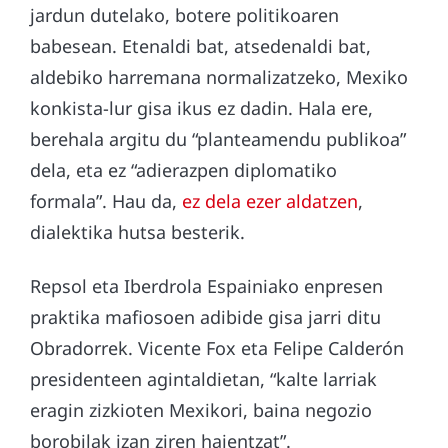
jardun dutelako, botere politikoaren
babesean. Etenaldi bat, atsedenaldi bat,
aldebiko harremana normalizatzeko, Mexiko
konkista-lur gisa ikus ez dadin. Hala ere,
berehala argitu du “planteamendu publikoa”
dela, eta ez “adierazpen diplomatiko
formala”. Hau da,
ez dela ezer aldatzen
,
dialektika hutsa besterik.
Repsol eta Iberdrola Espainiako enpresen
praktika mafiosoen adibide gisa jarri ditu
Obradorrek. Vicente Fox eta Felipe Calderón
presidenteen agintaldietan, “kalte larriak
eragin zizkioten Mexikori, baina negozio
borobilak izan ziren haientzat”.