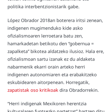
politika interbentzionistarik gabe.
López Obrador 2018an boterera iritsi zenean,
indigenen mugimenduko kide asko
ofizialismoaren lerroetara batu zen,
hamarkadetan betikotu den “gobernua =
zapalketa” bikotea aldatzeko ilusioz. Hala ere,
ofizialismoan sartu izanak ez du aldaketa
nabarmenik ekarri orain arteko herri
indigenen autonomiaren eta erabakitzeko
eskubidearen aitorpenean. Horregatik,
zapatistak oso kritikoak
dira Obradorrekin.
“Herri indigenak Mexikoren herentzia
kulturalaren funtsezko partetzat” hartzen ditu