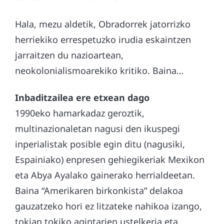
Hala, mezu aldetik, Obradorrek jatorrizko
herriekiko errespetuzko irudia eskaintzen
jarraitzen du nazioartean,
neokolonialismoarekiko kritiko. Baina…
Inbaditzailea ere etxean dago
1990eko hamarkadaz geroztik,
multinazionaletan nagusi den ikuspegi
inperialistak posible egin ditu (nagusiki,
Espainiako) enpresen gehiegikeriak Mexikon
eta Abya Ayalako gainerako herrialdeetan.
Baina “Amerikaren birkonkista” delakoa
gauzatzeko hori ez litzateke nahikoa izango,
tokian tokiko agintarien ustelkeria eta