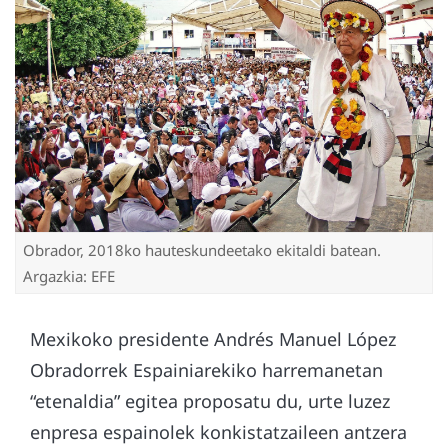
Obrador, 2018ko hauteskundeetako ekitaldi batean.
Argazkia: EFE
Mexikoko presidente Andrés Manuel López
Obradorrek Espainiarekiko harremanetan
“etenaldia” egitea proposatu du, urte luzez
enpresa espainolek konkistatzaileen antzera