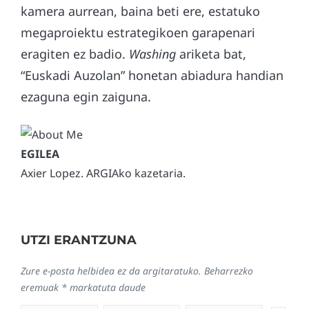
kamera aurrean, baina beti ere, estatuko
megaproiektu estrategikoen garapenari
eragiten ez badio.
Washing
ariketa bat,
“Euskadi Auzolan” honetan abiadura handian
ezaguna egin zaiguna.
Axier Lopez. ARGIAko kazetaria.
UTZI ERANTZUNA
Zure e-posta helbidea ez da argitaratuko.
Beharrezko
eremuak
*
markatuta daude