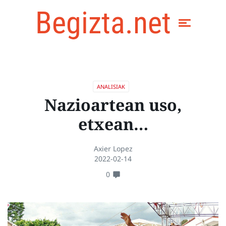
Begizta.net
ANALISIAK
Nazioartean uso,
etxean…
Axier Lopez
2022-02-14
0