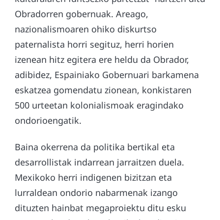
Obradorren gobernuak. Areago,
nazionalismoaren ohiko diskurtso
paternalista horri segituz, herri horien
izenean hitz egitera ere heldu da Obrador,
adibidez, Espainiako Gobernuari barkamena
eskatzea gomendatu zionean, konkistaren
500 urteetan kolonialismoak eragindako
ondorioengatik.
Baina okerrena da politika bertikal eta
desarrollistak indarrean jarraitzen duela.
Mexikoko herri indigenen bizitzan eta
lurraldean ondorio nabarmenak izango
dituzten hainbat megaproiektu ditu esku