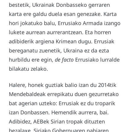
bestetik, Ukrainak Donbasseko gerraren
karta ere galdu duela esan genezake. Karta
hori jokatuko balu, Errusiako Armada izango
lukete aurrean aurrerantzean. Eta horren
adibiderik argiena Krimean dugu. Errusiak
bereganatu zuenetik, Ukraina ez da ezta
hurbildu ere egin,
de facto
Errusiako lurralde
bilakatu zelako.
Halere, honek guztiak balio izan du 2014tik
Mendebaldeak errepikatu duen gezurretako
bat agerian uzteko: Errusiak ez du troparik
izan Donbassen. Hemendik aurrera, bai.
Adibidez, AEBek Sirian tropak dituzten
bezalaxe, Siriako Gobernuaren nahiaren