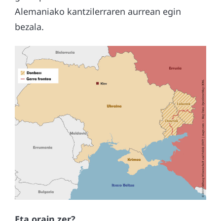
Alemaniako kantzilerraren aurrean egin
bezala.
Eta orain zer?