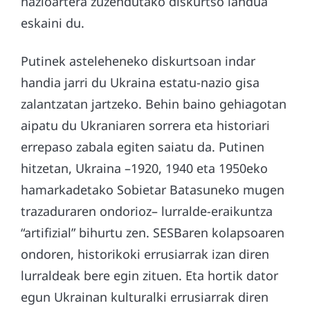
nazioartera zuzendutako diskurtso landua
eskaini du.
Putinek asteleheneko diskurtsoan indar
handia jarri du Ukraina estatu-nazio gisa
zalantzatan jartzeko. Behin baino gehiagotan
aipatu du Ukraniaren sorrera eta historiari
errepaso zabala egiten saiatu da. Putinen
hitzetan, Ukraina –1920, 1940 eta 1950eko
hamarkadetako Sobietar Batasuneko mugen
trazaduraren ondorioz– lurralde-eraikuntza
“artifizial” bihurtu zen. SESBaren kolapsoaren
ondoren, historikoki errusiarrak izan diren
lurraldeak bere egin zituen. Eta hortik dator
egun Ukrainan kulturalki errusiarrak diren