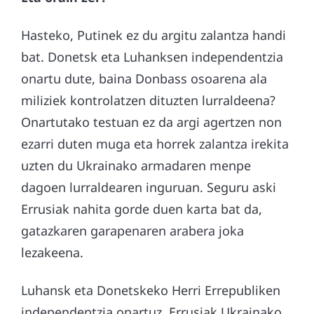
Hasteko, Putinek ez du argitu zalantza handi
bat. Donetsk eta Luhanksen independentzia
onartu dute, baina Donbass osoarena ala
miliziek kontrolatzen dituzten lurraldeena?
Onartutako testuan ez da argi agertzen non
ezarri duten muga eta horrek zalantza irekita
uzten du Ukrainako armadaren menpe
dagoen lurraldearen inguruan. Seguru aski
Errusiak nahita gorde duen karta bat da,
gatazkaren garapenaren arabera joka
lezakeena.
Luhansk eta Donetskeko Herri Errepubliken
independentzia onartuz, Errusiak Ukrainako