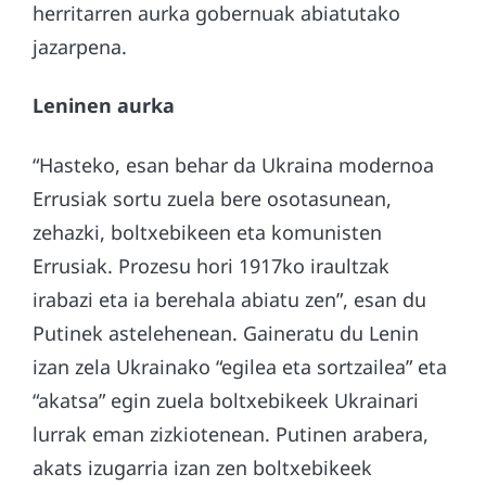
herritarren aurka gobernuak abiatutako
jazarpena.
Leninen aurka
“Hasteko, esan behar da Ukraina modernoa
Errusiak sortu zuela bere osotasunean,
zehazki, boltxebikeen eta komunisten
Errusiak. Prozesu hori 1917ko iraultzak
irabazi eta ia berehala abiatu zen”, esan du
Putinek astelehenean. Gaineratu du Lenin
izan zela Ukrainako “egilea eta sortzailea” eta
“akatsa” egin zuela boltxebikeek Ukrainari
lurrak eman zizkiotenean. Putinen arabera,
akats izugarria izan zen boltxebikeek