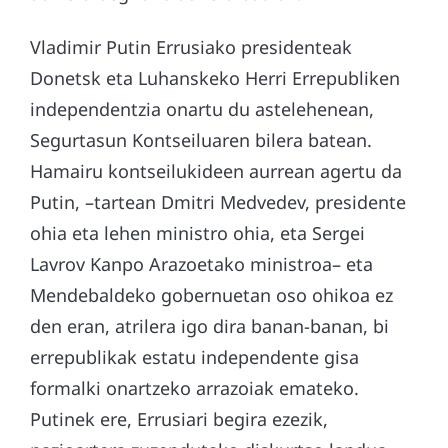
Vladimir Putin Errusiako presidenteak
Donetsk eta Luhanskeko Herri Errepubliken
independentzia onartu du astelehenean,
Segurtasun Kontseiluaren bilera batean.
Hamairu kontseilukideen aurrean agertu da
Putin, –tartean Dmitri Medvedev, presidente
ohia eta lehen ministro ohia, eta Sergei
Lavrov Kanpo Arazoetako ministroa– eta
Mendebaldeko gobernuetan oso ohikoa ez
den eran, atrilera igo dira banan-banan, bi
errepublikak estatu independente gisa
formalki onartzeko arrazoiak emateko.
Putinek ere, Errusiari begira ezezik,