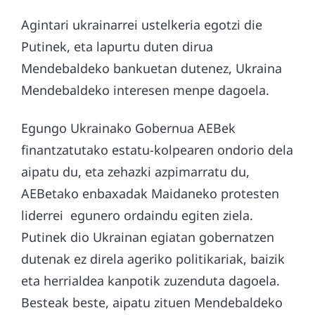
Agintari ukrainarrei ustelkeria egotzi die
Putinek, eta lapurtu duten dirua
Mendebaldeko bankuetan dutenez, Ukraina
Mendebaldeko interesen menpe dagoela.
Egungo Ukrainako Gobernua AEBek
finantzatutako estatu-kolpearen ondorio dela
aipatu du, eta zehazki azpimarratu du,
AEBetako enbaxadak Maidaneko protesten
liderrei egunero ordaindu egiten ziela.
Putinek dio Ukrainan egiatan gobernatzen
dutenak ez direla ageriko politikariak, baizik
eta herrialdea kanpotik zuzenduta dagoela.
Besteak beste, aipatu zituen Mendebaldeko