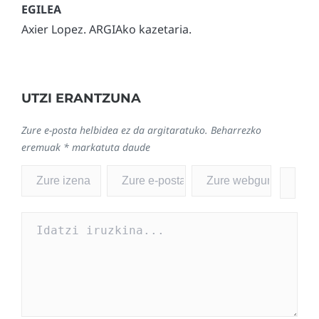
Axier Lopez. ARGIAko kazetaria.
UTZI ERANTZUNA
Zure e-posta helbidea ez da argitaratuko.
Beharrezko
eremuak
*
markatuta daude