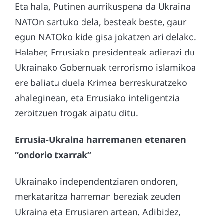
Eta hala, Putinen aurrikuspena da Ukraina
NATOn sartuko dela, besteak beste, gaur
egun NATOko kide gisa jokatzen ari delako.
Halaber, Errusiako presidenteak adierazi du
Ukrainako Gobernuak terrorismo islamikoa
ere baliatu duela Krimea berreskuratzeko
ahaleginean, eta Errusiako inteligentzia
zerbitzuen frogak aipatu ditu.
Errusia-Ukraina harremanen etenaren
“ondorio txarrak”
Ukrainako independentziaren ondoren,
merkataritza harreman bereziak zeuden
Ukraina eta Errusiaren artean. Adibidez,