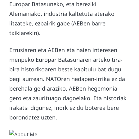
Europar Batasuneko, eta bereziki
Alemaniako, industria kaltetuta aterako
litzateke, ezbairik gabe (AEBen barre
txikiarekin).
Errusiaren eta AEBen eta haien interesen
menpeko Europar Batasunaren arteko tira-
bira historikoaren beste kapitulu bat dugu
begi aurrean. NATOren hedapen-irrika ez da
berehala geldiaraziko, AEBen hegemonia
gero eta zaurituago dagoelako. Eta historiak
irakatsi digunez, inork ez du boterea bere
borondatez uzten.