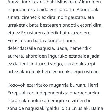
Antza, inork ez du nahi Minskeko Akordioen
inguruan eztabaidatzen jarraitu. Akordioak
sinatu zirenetik ez dira inoiz gauzatu, eta
urraketak bata bestearen ondotik etorri dira,
eta ez Errusiaren aldetik hain zuzen ere.
Errusia izan baita akordio horien
defendatzaile nagusia. Bada, hemendik
aurrera, akordioen inguruko eztabaida jada
ez da tentsio-iturri izango, Ukrainak zazpi
urtez akordioak betetzeari uko egin ostean.
Kosovok ezarritako mugarria buruan, Herri
Errepubliken independentzia onarpenarekin
Ukrainako politikan eragiteko zituen bi
zonalde nagusiak “galdu” ditu Errusiak. Baina