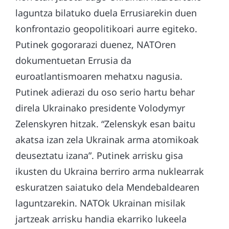
laguntza bilatuko duela Errusiarekin duen
konfrontazio geopolitikoari aurre egiteko.
Putinek gogorarazi duenez, NATOren
dokumentuetan Errusia da
euroatlantismoaren mehatxu nagusia.
Putinek adierazi du oso serio hartu behar
direla Ukrainako presidente Volodymyr
Zelenskyren hitzak. “Zelenskyk esan baitu
akatsa izan zela Ukrainak arma atomikoak
deuseztatu izana”. Putinek arrisku gisa
ikusten du Ukraina berriro arma nuklearrak
eskuratzen saiatuko dela Mendebaldearen
laguntzarekin. NATOk Ukrainan misilak
jartzeak arrisku handia ekarriko lukeela