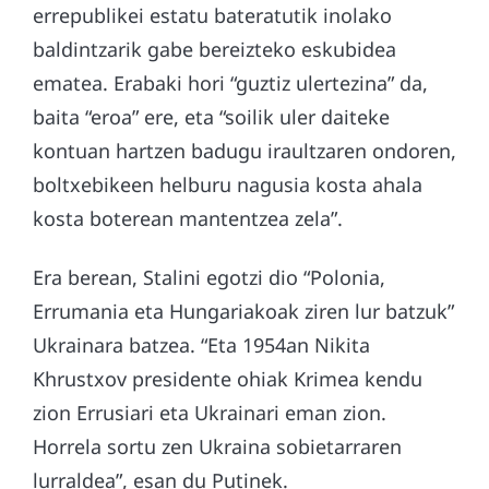
errepublikei estatu bateratutik inolako
baldintzarik gabe bereizteko eskubidea
ematea. Erabaki hori “guztiz ulertezina” da,
baita “eroa” ere, eta “soilik uler daiteke
kontuan hartzen badugu iraultzaren ondoren,
boltxebikeen helburu nagusia kosta ahala
kosta boterean mantentzea zela”.
Era berean, Stalini egotzi dio “Polonia,
Errumania eta Hungariakoak ziren lur batzuk”
Ukrainara batzea. “Eta 1954an Nikita
Khrustxov presidente ohiak Krimea kendu
zion Errusiari eta Ukrainari eman zion.
Horrela sortu zen Ukraina sobietarraren
lurraldea”, esan du Putinek.