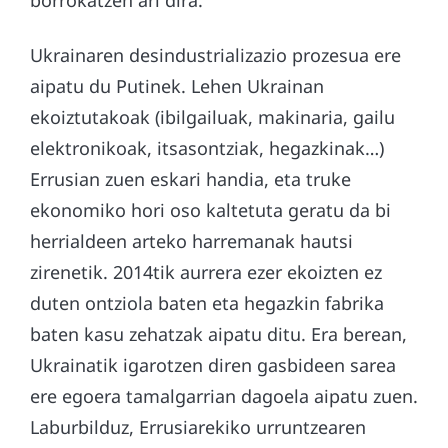
borrokatzen ari dira.
Ukrainaren desindustrializazio prozesua ere
aipatu du Putinek. Lehen Ukrainan
ekoiztutakoak (ibilgailuak, makinaria, gailu
elektronikoak, itsasontziak, hegazkinak…)
Errusian zuen eskari handia, eta truke
ekonomiko hori oso kaltetuta geratu da bi
herrialdeen arteko harremanak hautsi
zirenetik. 2014tik aurrera ezer ekoizten ez
duten ontziola baten eta hegazkin fabrika
baten kasu zehatzak aipatu ditu. Era berean,
Ukrainatik igarotzen diren gasbideen sarea
ere egoera tamalgarrian dagoela aipatu zuen.
Laburbilduz, Errusiarekiko urruntzearen