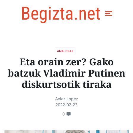
Begizta.net
ANALISIAK
Eta orain zer? Gako
batzuk Vladimir Putinen
diskurtsotik tiraka
Axier Lopez
2022-02-23
0