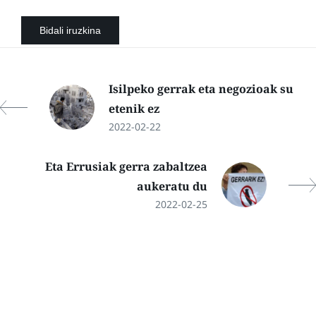
Isilpeko gerrak eta negozioak su
etenik ez
2022-02-22
Eta Errusiak gerra zabaltzea
aukeratu du
2022-02-25