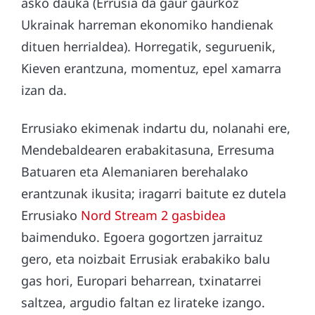
asko dauka (Errusia da gaur gaurkoz
Ukrainak harreman ekonomiko handienak
dituen herrialdea). Horregatik, seguruenik,
Kieven erantzuna, momentuz, epel xamarra
izan da.
Errusiako ekimenak indartu du, nolanahi ere,
Mendebaldearen erabakitasuna, Erresuma
Batuaren eta Alemaniaren berehalako
erantzunak ikusita; iragarri baitute ez dutela
Errusiako
Nord Stream 2 gasbidea
baimenduko. Egoera gogortzen jarraituz
gero, eta noizbait Errusiak erabakiko balu
gas hori, Europari beharrean, txinatarrei
saltzea, argudio faltan ez lirateke izango.