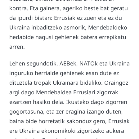
kontra. Eta gainera, ageriko beste bat geratu
da ipurdi bistan: Errusiak ez zuen eta ez du
Ukraina inbaditzeko asmorik, Mendebaldeko
hedabide nagusi gehienek batera errepikatu
arren.
Lehen segundotik, AEBek, NATOk eta Ukraina
inguruko herrialde gehienek esan dute ez
dituztela tropak Ukrainara bidaliko. Oraingoz
argi dago Mendebaldea Errusiari zigorrak
ezartzen hasiko dela. Ikusteko dago zigorren
gogortasuna, eta zer eragina izango duten,
baina bide horretatik sakonduz gero, Errusiak
ere Ukraina ekonomikoki zigortzeko aukera