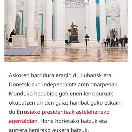
Askoren harridura eragin du Luhansk eta
Donetsk-eko independentziaren onarpenak.
Munduko hedabide gehienen lerroburuak
okupatzen ari den gaiaz hainbat gako eskaini
du
Errusiako presidenteak asteleheneko
agerraldian
. Hona horietako batzuk eta
aurrera begirako aukera batzuk.