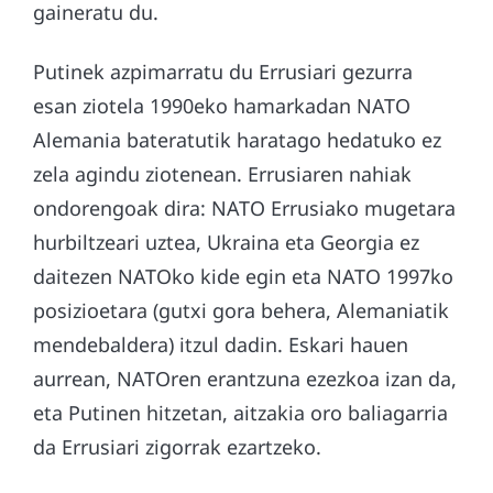
gaineratu du.
Putinek azpimarratu du Errusiari gezurra
esan ziotela 1990eko hamarkadan NATO
Alemania bateratutik haratago hedatuko ez
zela agindu ziotenean. Errusiaren nahiak
ondorengoak dira: NATO Errusiako mugetara
hurbiltzeari uztea, Ukraina eta Georgia ez
daitezen NATOko kide egin eta NATO 1997ko
posizioetara (gutxi gora behera, Alemaniatik
mendebaldera) itzul dadin. Eskari hauen
aurrean, NATOren erantzuna ezezkoa izan da,
eta Putinen hitzetan, aitzakia oro baliagarria
da Errusiari zigorrak ezartzeko.