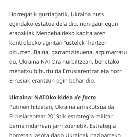
Horregatik guztiagatik, Ukraina huts
egindako estatua dela dio, non gaur egun
erabakiak Mendebaldeko kapitalaren
kontrolpeko agintari “ustelek” hartzen
dituzten. Baina, garrantzitsuena, azpimarratu
du, Ukraina NATOra hurbiltzean, benetako
mehatxu bihurtu da Errusiarentzat eta horri
Errusiak erantzun egin behar dio.
Ukraina: NATOko kidea
de facto
Putinen hitzetan, Ukraina arriskutsua da
Errusiarentzat 2019tik estrategia militar
berria indarrean jarri zuenetik. Estrategia
horretan jasota dago Ukrainak nazioarteko