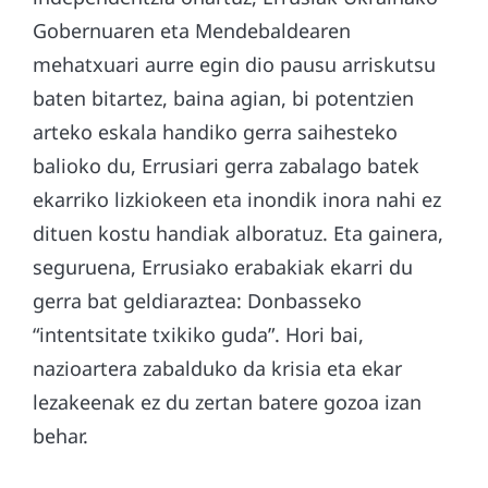
Gobernuaren eta Mendebaldearen
mehatxuari aurre egin dio pausu arriskutsu
baten bitartez, baina agian, bi potentzien
arteko eskala handiko gerra saihesteko
balioko du, Errusiari gerra zabalago batek
ekarriko lizkiokeen eta inondik inora nahi ez
dituen kostu handiak alboratuz. Eta gainera,
seguruena, Errusiako erabakiak ekarri du
gerra bat geldiaraztea: Donbasseko
“intentsitate txikiko guda”. Hori bai,
nazioartera zabalduko da krisia eta ekar
lezakeenak ez du zertan batere gozoa izan
behar.