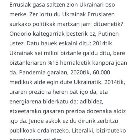
Errusiak gasa saltzen zion Ukrainari oso
merke. Zer lortu du Ukrainak Errusiaren
aurkako politikak martxan jarri dituenetik?
Ondorio kaltegarriak besterik ez, Putinen
ustez. Datu hauek eskaini ditu: 2014tik
Ukrainak sei milioi biztanle galdu ditu, bere
biztanleriaren %15 herrialdetik kanpora joan
da. Pandemia garaian, 2020tik, 60.000
medikuk alde egin dute Ukrainatik. 2014tik,
uraren prezio ia heren bat igo da, eta
energiarena biderkatu da; adibidez,
etxeetarako gasaren prezioa dozenaka aldiz
igo da. Jende askok ez du dirurik zerbitzu
publikoak ordaintzeko. Literalki, bizirauteko