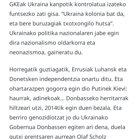
GKEak Ukraina kanpotik kontrolatua izateko
funtsezko zati gisa. “Ukraina kolonia bat da,
eta bere buruzagiak txotxongilo hutsa”.
Ukrainako politika nazionalaren jabe egin
dira nazionalismo oldarkorra eta
neonazismoa, gaineratu du.
Horregatik guztiagatik, Errusiak Luhansk eta
Donetsken independentzia onartu ditu. Eta
ohartarazpen gogorra egin dio Putinek Kievi:
haurrak, adinekoak… Donbasseko herritarrak
hiltzeari utzi, 2014tik egin duen bezala. Eta
berriro genozidiotzat jo du Ukrainako
Gobernua Donbassen egiten ari dena, duela
gutxi prentsaren aurrean Olaf Scholz