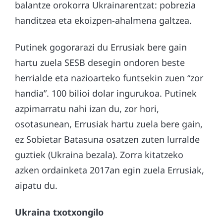
balantze orokorra Ukrainarentzat: pobrezia
handitzea eta ekoizpen-ahalmena galtzea.
Putinek gogorarazi du Errusiak bere gain
hartu zuela SESB desegin ondoren beste
herrialde eta nazioarteko funtsekin zuen “zor
handia”. 100 bilioi dolar ingurukoa. Putinek
azpimarratu nahi izan du, zor hori,
osotasunean, Errusiak hartu zuela bere gain,
ez Sobietar Batasuna osatzen zuten lurralde
guztiek (Ukraina bezala). Zorra kitatzeko
azken ordainketa 2017an egin zuela Errusiak,
aipatu du.
Ukraina txotxongilo