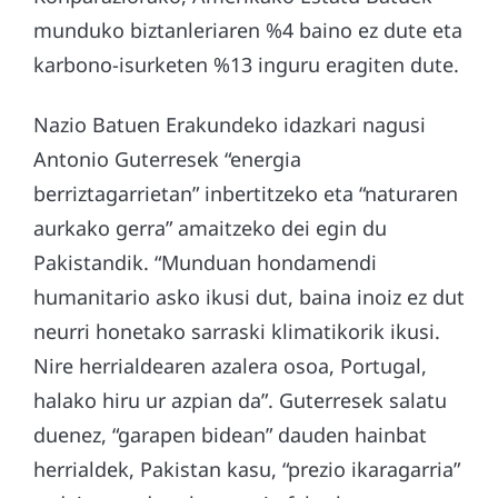
munduko biztanleriaren %4 baino ez dute eta
karbono-isurketen %13 inguru eragiten dute.
Nazio Batuen Erakundeko idazkari nagusi
Antonio Guterresek “energia
berriztagarrietan” inbertitzeko eta “naturaren
aurkako gerra” amaitzeko dei egin du
Pakistandik. “Munduan hondamendi
humanitario asko ikusi dut, baina inoiz ez dut
neurri honetako sarraski klimatikorik ikusi.
Nire herrialdearen azalera osoa, Portugal,
halako hiru ur azpian da”. Guterresek salatu
duenez, “garapen bidean” dauden hainbat
herrialdek, Pakistan kasu, “prezio ikaragarria”