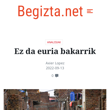
Begizta.net
ANALISIAK
Ez da euria bakarrik
Axier Lopez
2022-09-13
0