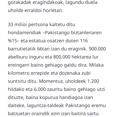
gorakadak eragindakoak, lagundu duela
uholde erraldoi horietan.
33 milioi pertsona kaltetu ditu
hondamendiak –Pakistango biztanleriaren
%15– eta estatua osatzen duten 116
barrutietatik 66tan izan du eraginik. 900.000
abelburu inguru eta 800.000 hektarea lur
ereingarri baino gehiago galdu dira. Milaka
kilometro errepide eta dozenaka zubi
suntsitu ditu. Momentuz, uholdeek 1.200
hildako eta 6.000 zauritu baino gehiago utzi
dituzte, baina kopurua handiagoa izan
daiteke, laguntza-taldeak Pakistango eremu
batzuetan oraindik ezin izan baitira sartu.