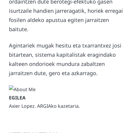
ordaintzen dute berotegi-efektuko gasen
isurtzaile handien jarreragatik, horiek erregai
fosilen aldeko apustua egiten jarraitzen
baitute.
Agintariek mugak hesitu eta txarrantxez josi
bitartean, sistema kapitalistak eragindako
kalteen ondorioek mundura zabaltzen
jarraitzen dute, gero eta azkarrago.
Axier Lopez. ARGIAko kazetaria.