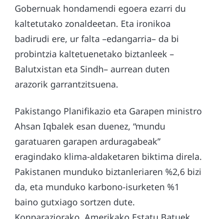
Gobernuak hondamendi egoera ezarri du
kaltetutako zonaldeetan. Eta ironikoa
badirudi ere, ur falta –edangarria– da bi
probintzia kaltetuenetako biztanleek –
Balutxistan eta Sindh– aurrean duten
arazorik garrantzitsuena.
Pakistango Planifikazio eta Garapen ministro
Ahsan Iqbalek esan duenez, “mundu
garatuaren garapen arduragabeak”
eragindako klima-aldaketaren biktima direla.
Pakistanen munduko biztanleriaren %2,6 bizi
da, eta munduko karbono-isurketen %1
baino gutxiago sortzen dute.
Konparaziorako, Amerikako Estatu Batuek