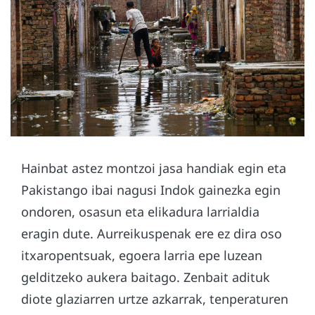
Hainbat astez montzoi jasa handiak egin eta
Pakistango ibai nagusi Indok gainezka egin
ondoren, osasun eta elikadura larrialdia
eragin dute. Aurreikuspenak ere ez dira oso
itxaropentsuak, egoera larria epe luzean
gelditzeko aukera baitago. Zenbait adituk
diote glaziarren urtze azkarrak, tenperaturen