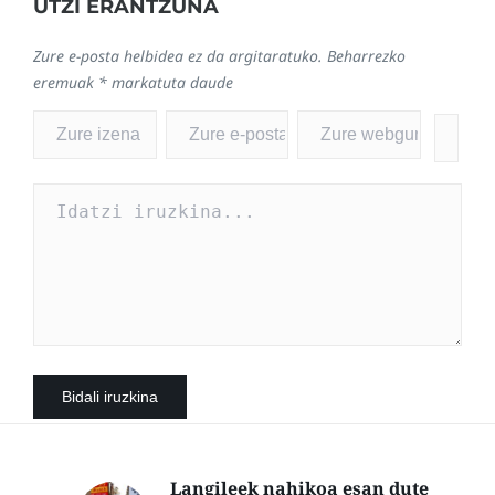
UTZI ERANTZUNA
Zure e-posta helbidea ez da argitaratuko.
Beharrezko
eremuak
*
markatuta daude
Langileek nahikoa esan dute