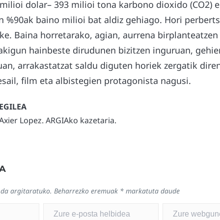
milioi dolar– 393 milioi tona karbono dioxido (CO2) e
en %90ak baino milioi bat aldiz gehiago. Hori perberts
ke. Baina horretarako, agian, aurrena birplanteatzen
akigun hainbeste dirudunen bizitzen inguruan, gehi
n, arrakastatzat saldu diguten horiek zergatik diren
esail, film eta albistegien protagonista nagusi.
Axier Lopez. ARGIAko kazetaria.
A
 da argitaratuko.
Beharrezko eremuak
*
markatuta daude