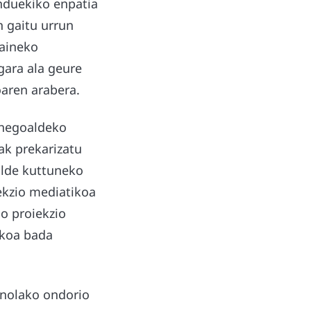
enduekiko enpatia
 gaitu urrun
gaineko
gara ala geure
aren arabera.
 hegoaldeko
ak prekarizatu
talde kuttuneko
ekzio mediatikoa
go proiekzio
akoa bada
inolako ondorio