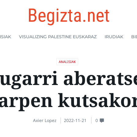
Begizta.net
ISIAK
VISUALIZING PALESTINE EUSKARAZ
IRUDIAK
BI
ANALISIAK
zugarri aberats
arpen kutsako
Axier Lopez
2022-11-21
0