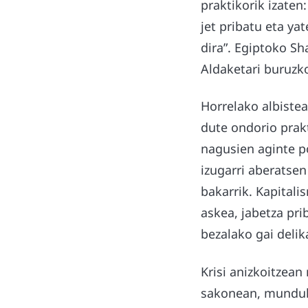
praktikorik izaten
jet pribatu eta ya
dira”. Egiptoko S
Aldaketari buruzk
Horrelako albistea
dute ondorio prakt
nagusien aginte p
izugarri aberatsen
bakarrik. Kapitali
askea, jabetza pri
bezalako gai deli
Krisi anizkoitzea
sakonean, munduko