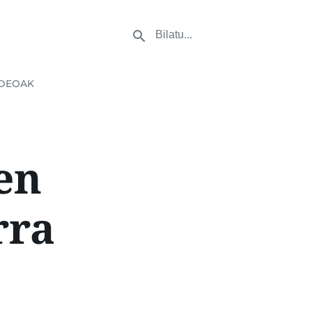
DEOAK
en
rra