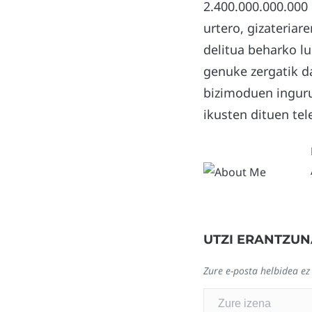
2.400.000.000.000 
urtero, gizateriar
delitua beharko lu
genuke zergatik d
bizimoduen ingurua
ikusten dituen tel
UTZI ERANTZUN
Zure e-posta helbidea ez