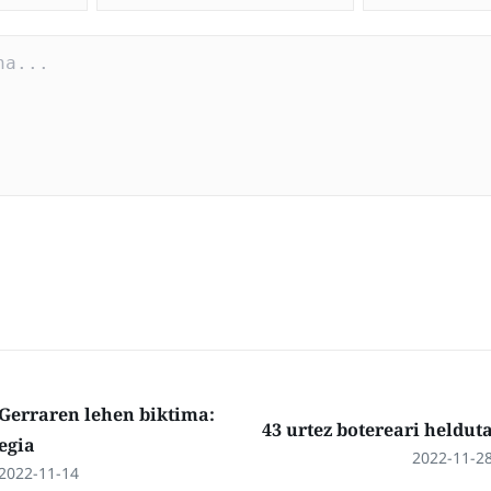
Gerraren lehen biktima:
43 urtez botereari heldut
egia
2022-11-2
2022-11-14