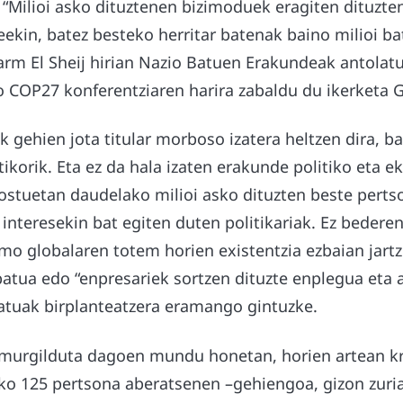
: “Milioi asko dituztenen bizimoduek eragiten dituzte
teekin, batez besteko herritar batenak baino milioi ba
harm El Sheij hirian Nazio Batuen Erakundeak antolat
o COP27 konferentziaren harira zabaldu du ikerketa 
k gehien jota titular morboso izatera heltzen dira, ba
ikorik. Eta ez da hala izaten erakunde politiko eta 
ostuetan daudelako milioi asko dituzten beste perts
 interesekin bat egiten duten politikariak. Ez bedere
smo globalaren totem horien existentzia ezbaian jart
batua edo “enpresariek sortzen dituzte enplegua eta
katuak birplanteatzera eramango gintuzke.
n murgilduta dagoen mundu honetan, horien artean kr
 125 pertsona aberatsenen –gehiengoa, gizon zuria