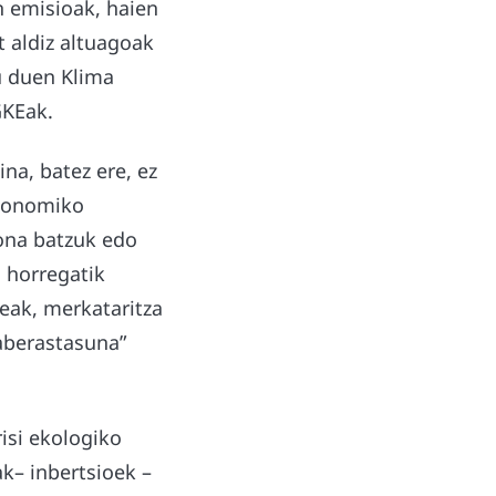
n emisioak, haien
t aldiz altuagoak
u duen Klima
GKEak.
ina, batez ere, ez
ekonomiko
ona batzuk edo
n horregatik
zeak, merkataritza
 aberastasuna”
isi ekologiko
k– inbertsioek –