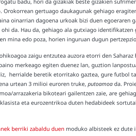
frogatu badu, hori da gizakiak beste gizakien sufrim
o. Orokorrean gertuago daukagunak gehiago eragiten
aina oinarrian dagoena urkoak bizi duen egoeraren 
 ohi da. Hau da, gehiago ala gutxiago identifikatzen 
en mina edo poza, horien inguruan dugun pertzepzio
 ohikoagoa zaigu entzutea auzora etorri den Saharaz
 baino merkeago egiten duenez lan, guztion lanpostu
ldiz, herrialde beretik etorritako gaztea, gure futbol 
ena urtean 3 milioi euroren truke,
putoamoa
da. Proi
smoa/arrazakeria bikoteari gailentzen zaie, are gehia
a klasista eta eurozentrikoa duten hedabideek sortut
nek berriki zabaldu duen
moduko albisteek ez dute 