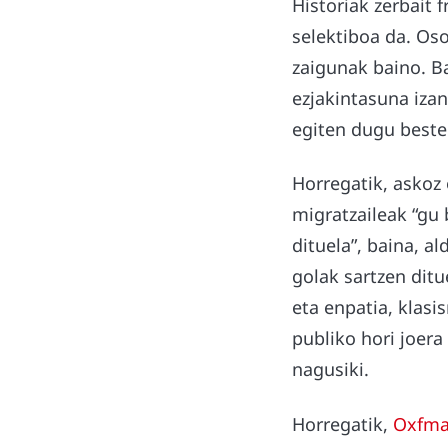
Historiak zerbait 
selektiboa da. Os
zaigunak baino. B
ezjakintasuna izan
egiten dugu beste
Horregatik, askoz
migratzaileak “gu
dituela”, baina, a
golak sartzen ditu
eta enpatia, klasi
publiko hori joer
nagusiki.
Horregatik,
Oxfma