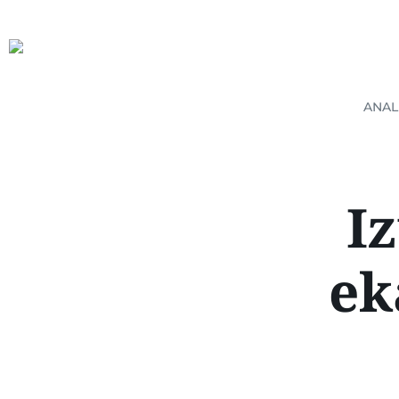
ANAL
I
ek