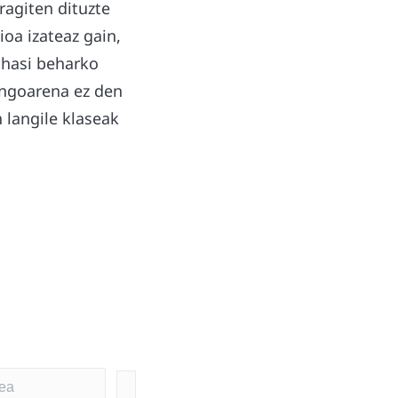
ragiten dituzte
ioa izateaz gain,
 hasi beharko
engoarena ez den
 langile klaseak