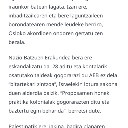
iraunkor batean lagata. Izan ere,
inbaditzailearen eta bere laguntzaileen
borondatearen mende leudeke berriro,
Osloko akordioen ondoren gertatu zen
bezala.
Nazio Batzuen Erakundea bera ere
eskandalizatu da. 28 aditu eta kontalarik
osatutako taldeak gogorarazi du AEB ez dela
“bitartekari zintzoa”, Israelekin lotura sakona
duen alderdia baizik. “Proposamen honek
praktika kolonialak gogorarazten ditu eta
baztertu egin behar da”, berretsi dute.
Palestinatik ere, jakina, badira planaren