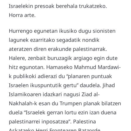
Israelekin presoak berehala trukatzeko.
Horra arte.
Hurrengo egunetan ikusiko dugu sionisten
lagunek ezarritako segadatik nondik
ateratzen diren erakunde palestinarrak.
Halere, zenbait buruzagik argiago egin dute
hitz egunotan. Hamaseko Mahmud Mardawi-
k publikoki adierazi du “planaren puntuak
Israelen ikuspuntutik gertu” daudela. Jihad
Islamikoaren idazkari nagusi Ziad al-
Nakhalah-k esan du Trumpen planak bilatzen
duela “Israelek gerran lortu ezin izan duena
palestinarrei inposatzea”. Palestina
Askatzeko Herri Frontearen Batzorde