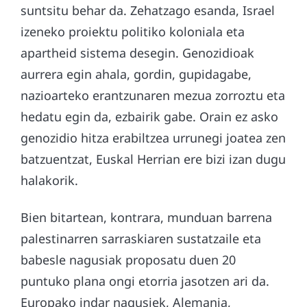
suntsitu behar da. Zehatzago esanda, Israel
izeneko proiektu politiko koloniala eta
apartheid sistema desegin. Genozidioak
aurrera egin ahala, gordin, gupidagabe,
nazioarteko erantzunaren mezua zorroztu eta
hedatu egin da, ezbairik gabe. Orain ez asko
genozidio hitza erabiltzea urrunegi joatea zen
batzuentzat, Euskal Herrian ere bizi izan dugu
halakorik.
Bien bitartean, kontrara, munduan barrena
palestinarren sarraskiaren sustatzaile eta
babesle nagusiak proposatu duen 20
puntuko plana ongi etorria jasotzen ari da.
Europako indar nagusiek, Alemania,