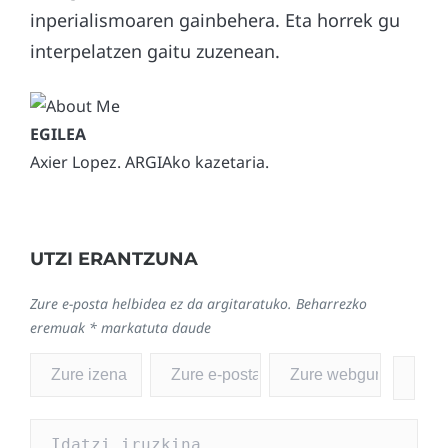
inperialismoaren gainbehera. Eta horrek gu
interpelatzen gaitu zuzenean.
Axier Lopez. ARGIAko kazetaria.
UTZI ERANTZUNA
Zure e-posta helbidea ez da argitaratuko.
Beharrezko
eremuak
*
markatuta daude