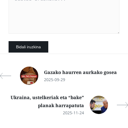
Gazako haurren aurkako gosea
2025-09-29
Ukraina, ustelkeriak eta “bake”
planak harrapatuta
2025-11-24