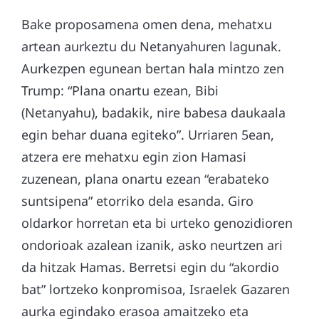
Bake proposamena omen dena, mehatxu
artean aurkeztu du Netanyahuren lagunak.
Aurkezpen egunean bertan hala mintzo zen
Trump: “Plana onartu ezean, Bibi
(Netanyahu), badakik, nire babesa daukaala
egin behar duana egiteko”. Urriaren 5ean,
atzera ere mehatxu egin zion Hamasi
zuzenean, plana onartu ezean “erabateko
suntsipena” etorriko dela esanda. Giro
oldarkor horretan eta bi urteko genozidioren
ondorioak azalean izanik, asko neurtzen ari
da hitzak Hamas. Berretsi egin du “akordio
bat” lortzeko konpromisoa, Israelek Gazaren
aurka egindako erasoa amaitzeko eta