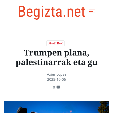
Begizta.net
ANALISIAK
Trumpen plana,
palestinarrak eta gu
Axier Lopez
2025-10-06
0