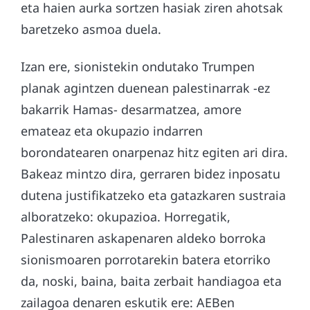
eta haien aurka sortzen hasiak ziren ahotsak
baretzeko asmoa duela.
Izan ere, sionistekin ondutako Trumpen
planak agintzen duenean palestinarrak -ez
bakarrik Hamas- desarmatzea, amore
emateaz eta okupazio indarren
borondatearen onarpenaz hitz egiten ari dira.
Bakeaz mintzo dira, gerraren bidez inposatu
dutena justifikatzeko eta gatazkaren sustraia
alboratzeko: okupazioa. Horregatik,
Palestinaren askapenaren aldeko borroka
sionismoaren porrotarekin batera etorriko
da, noski, baina, baita zerbait handiagoa eta
zailagoa denaren eskutik ere: AEBen