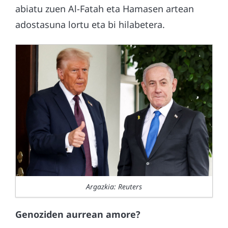
abiatu zuen Al-Fatah eta Hamasen artean
adostasuna lortu eta bi hilabetera.
Argazkia: Reuters
Genoziden aurrean amore?