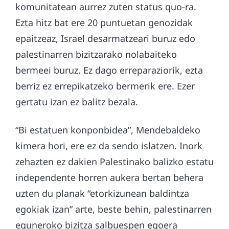
komunitatean aurrez zuten status quo-ra.
Ezta hitz bat ere 20 puntuetan genozidak
epaitzeaz, Israel desarmatzeari buruz edo
palestinarren bizitzarako nolabaiteko
bermeei buruz. Ez dago erreparaziorik, ezta
berriz ez errepikatzeko bermerik ere. Ezer
gertatu izan ez balitz bezala.
“Bi estatuen konponbidea”, Mendebaldeko
kimera hori, ere ez da sendo islatzen. Inork
zehazten ez dakien Palestinako balizko estatu
independente horren aukera bertan behera
uzten du planak “etorkizunean baldintza
egokiak izan” arte, beste behin, palestinarren
eguneroko bizitza salbuespen egoera