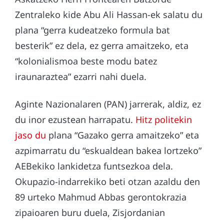
Zentraleko kide Abu Ali Hassan-ek salatu du
plana “gerra kudeatzeko formula bat
besterik” ez dela, ez gerra amaitzeko, eta
“kolonialismoa beste modu batez
iraunaraztea” ezarri nahi duela.
Aginte Nazionalaren (PAN) jarrerak, aldiz, ez
du inor ezustean harrapatu.
Hitz politekin
jaso du
plana “Gazako gerra amaitzeko” eta
azpimarratu du “eskualdean bakea lortzeko”
AEBekiko lankidetza funtsezkoa dela.
Okupazio-indarrekiko beti otzan azaldu den
89 urteko Mahmud Abbas gerontokrazia
zipaioaren buru duela, Zisjordanian