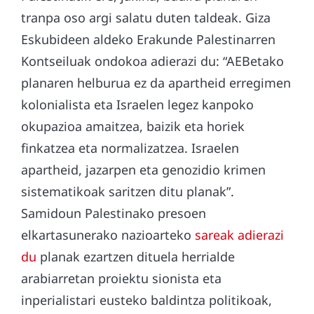
tranpa oso argi salatu duten taldeak. Giza
Eskubideen aldeko Erakunde Palestinarren
Kontseiluak ondokoa adierazi du: “AEBetako
planaren helburua ez da apartheid erregimen
kolonialista eta Israelen legez kanpoko
okupazioa amaitzea, baizik eta horiek
finkatzea eta normalizatzea. Israelen
apartheid, jazarpen eta genozidio krimen
sistematikoak saritzen ditu planak”.
Samidoun Palestinako presoen
elkartasunerako nazioarteko
sareak adierazi
du
planak ezartzen dituela herrialde
arabiarretan proiektu sionista eta
inperialistari eusteko baldintza politikoak,