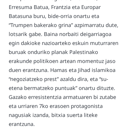
Erresuma Batua, Frantzia eta Europar
Batasuna buru, bide-orria onartu eta
“Trumpen bakerako grina” azpimarratu dute,
lotsarik gabe. Baina norbaiti deigarriagoa
egin dakioke nazioarteko eskuin muturraren
buruak onduriko planak Palestinako
erakunde politikoen artean momentuz jaso
duen erantzuna. Hamas eta Jihad islamikoa
“negoziatzeko prest” azaldu dira, eta “su-
etena bermatzeko puntuak” onartu dituzte.
Gazako erresistentzia armatuaren bi zutabe
eta urriaren 7ko erasoen protagonista
nagusiak izanda,
bitxia suerta liteke
erantzuna.