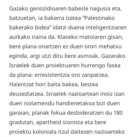
Gazako genozidioaren babesle nagusia eta,
batzuetan, ia bakarra izatea “Palestinako
bakerako bidea” idatzi duena inteligentziaren
aurkako iraina da. Klaseko matoiaren gisan,
bere plana onartzen ez duen orori mehatxu
eginda, argi utzi ditu bere asmoak. Gazarako
Israelek duen proiektuaren hurrengo fasea
da plana: erresistentzia oro zanpatzea.
Haientzat hori baita bakea, bestea
deuseztatzea. Israelek nazioartean inoiz izan
duen isolamendu handienetakoa bizi duen
garaian, planak fokua desbideratzen du 180
gradutan, apartheid sionista eta bere
proiektu koloniala itzul daitezen nazioarteko