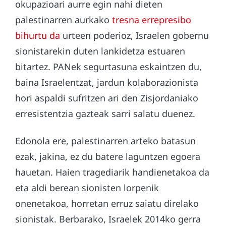
okupazioari aurre egin nahi dieten
palestinarren aurkako
tresna errepresibo
bihurtu da
urteen poderioz, Israelen gobernu
sionistarekin duten lankidetza estuaren
bitartez. PANek segurtasuna eskaintzen du,
baina Israelentzat, jardun kolaborazionista
hori aspaldi sufritzen ari den Zisjordaniako
erresistentzia gazteak sarri salatu duenez.
Edonola ere, palestinarren arteko batasun
ezak, jakina, ez du batere laguntzen egoera
hauetan. Haien tragediarik handienetakoa da
eta aldi berean sionisten lorpenik
onenetakoa, horretan erruz saiatu direlako
sionistak. Berbarako, Israelek 2014ko gerra