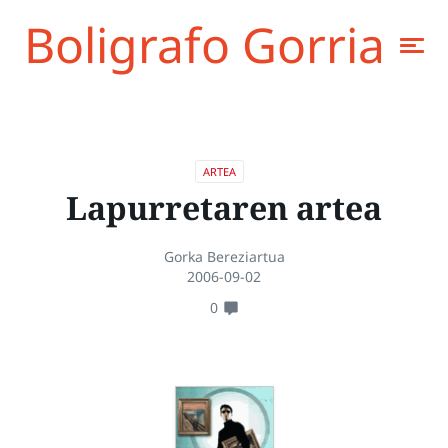
Boligrafo Gorria
ARTEA
Lapurretaren artea
Gorka Bereziartua
2006-09-02
0