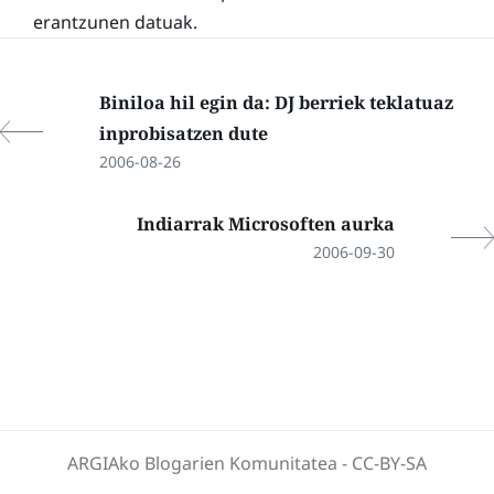
erantzunen datuak.
Biniloa hil egin da: DJ berriek teklatuaz
inprobisatzen dute
2006-08-26
Indiarrak Microsoften aurka
2006-09-30
ARGIAko Blogarien Komunitatea
-
CC-BY-SA