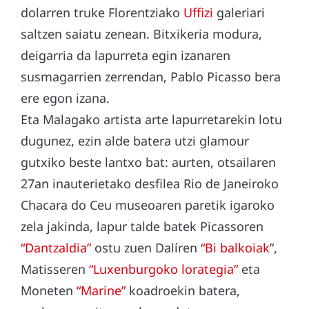
dolarren truke Florentziako
Uffizi
galeriari
saltzen saiatu zenean. Bitxikeria modura,
deigarria da lapurreta egin izanaren
susmagarrien zerrendan, Pablo Picasso bera
ere egon izana.
Eta Malagako artista arte lapurretarekin lotu
dugunez, ezin alde batera utzi glamour
gutxiko beste lantxo bat: aurten, otsailaren
27an inauterietako desfilea Rio de Janeiroko
Chacara do Ceu museoaren paretik igaroko
zela jakinda, lapur talde batek Picassoren
“Dantzaldia”
ostu zuen Dalíren
“Bi balkoiak
”,
Matisseren
“Luxenburgoko lorategia”
eta
Moneten
“Marine”
koadroekin batera,