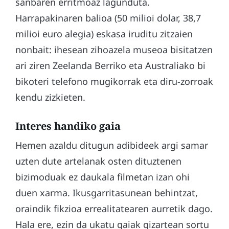
sanbaren erritmoaz lagunduta.
Harrapakinaren balioa (50 milioi dolar, 38,7
milioi euro alegia) eskasa iruditu zitzaien
nonbait: ihesean zihoazela museoa bisitatzen
ari ziren Zeelanda Berriko eta Australiako bi
bikoteri telefono mugikorrak eta diru-zorroak
kendu zizkieten.
Interes handiko gaia
Hemen azaldu ditugun adibideek argi samar
uzten dute artelanak osten dituztenen
bizimoduak ez daukala filmetan izan ohi
duen xarma. Ikusgarritasunean behintzat,
oraindik fikzioa errealitatearen aurretik dago.
Hala ere, ezin da ukatu gaiak gizartean sortu