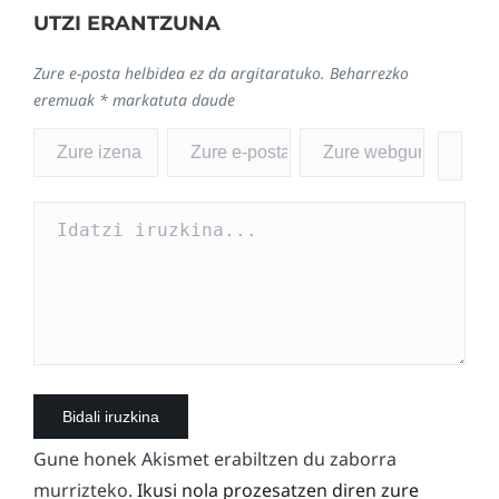
UTZI ERANTZUNA
Zure e-posta helbidea ez da argitaratuko.
Beharrezko
eremuak
*
markatuta daude
Gune honek Akismet erabiltzen du zaborra
murrizteko.
Ikusi nola prozesatzen diren zure