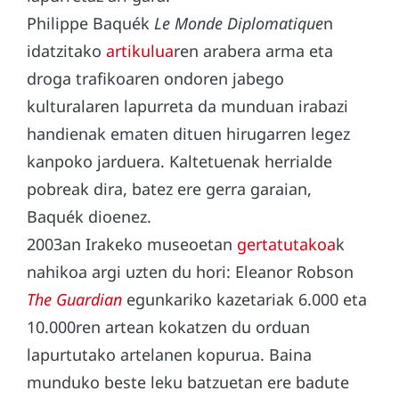
Philippe Baquék
Le Monde Diplomatique
n
idatzitako
artikulua
ren arabera arma eta
droga trafikoaren ondoren jabego
kulturalaren lapurreta da munduan irabazi
handienak ematen dituen hirugarren legez
kanpoko jarduera. Kaltetuenak herrialde
pobreak dira, batez ere gerra garaian,
Baquék dioenez.
2003an Irakeko museoetan
gertatutakoa
k
nahikoa argi uzten du hori: Eleanor Robson
The Guardian
egunkariko kazetariak 6.000 eta
10.000ren artean kokatzen du orduan
lapurtutako artelanen kopurua. Baina
munduko beste leku batzuetan ere badute