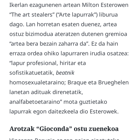
Ikerlan ezagunenen artean Milton Esterowen
“The art stealers” (“Arte lapurrak”) liburua
dago. Lan horretan esaten duenez, artea
ostuz bizimodua ateratzen dutenen gremioa
“artea bera bezain zaharra da”. Ez da hain
erraza ordea ohiko lapurraren irudia osatzea:
“lapur profesional, hiritar eta
sofistikatuetatik,
beatnik
homosexualetaraino; Braque eta Brueghelen
lanetan adituak direnetatik,
analfabetoetaraino” mota guztietako
lapurrak egon daitezkeela dio Esterowek.
Arotzak “Gioconda” ostu zuenekoa