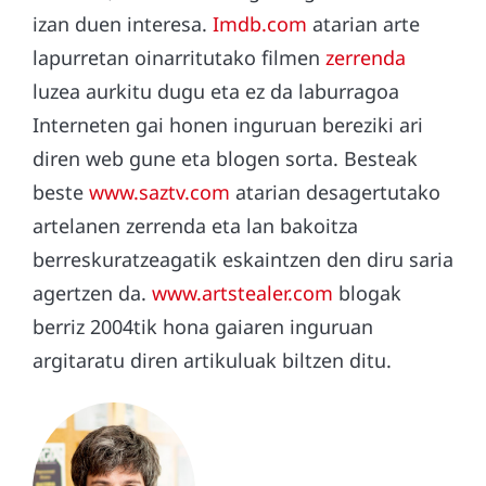
izan duen interesa.
Imdb.com
atarian arte
lapurretan oinarritutako filmen
zerrenda
luzea aurkitu dugu eta ez da laburragoa
Interneten gai honen inguruan bereziki ari
diren web gune eta blogen sorta. Besteak
beste
www.saztv.com
atarian desagertutako
artelanen zerrenda eta lan bakoitza
berreskuratzeagatik eskaintzen den diru saria
agertzen da.
www.artstealer.com
blogak
berriz 2004tik hona gaiaren inguruan
argitaratu diren artikuluak biltzen ditu.