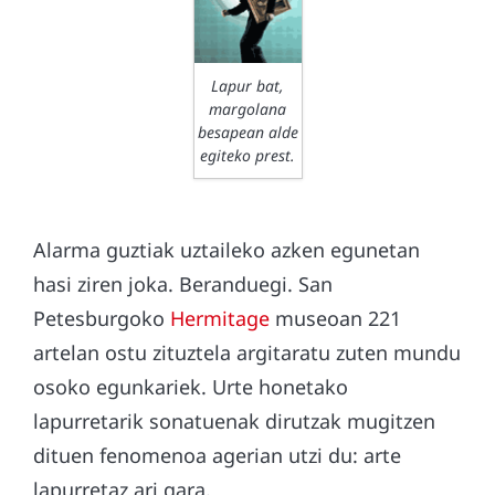
Lapur bat,
margolana
besapean alde
egiteko prest.
Alarma guztiak uztaileko azken egunetan
hasi ziren joka. Beranduegi. San
Petesburgoko
Hermitage
museoan 221
artelan ostu zituztela argitaratu zuten mundu
osoko egunkariek. Urte honetako
lapurretarik sonatuenak dirutzak mugitzen
dituen fenomenoa agerian utzi du: arte
lapurretaz ari gara.