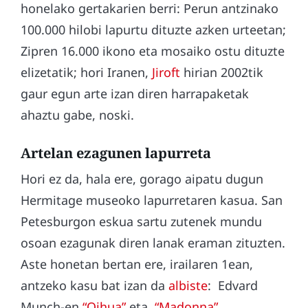
honelako gertakarien berri: Perun antzinako
100.000 hilobi lapurtu dituzte azken urteetan;
Zipren 16.000 ikono eta mosaiko ostu dituzte
elizetatik; hori Iranen,
Jiroft
hirian 2002tik
gaur egun arte izan diren harrapaketak
ahaztu gabe, noski.
Artelan ezagunen lapurreta
Hori ez da, hala ere, gorago aipatu dugun
Hermitage museoko lapurretaren kasua. San
Petesburgon eskua sartu zutenek mundu
osoan ezagunak diren lanak eraman zituzten.
Aste honetan bertan ere, irailaren 1ean,
antzeko kasu bat izan da
albiste
: Edvard
Munch-en
“Oihua”
eta
“Madonna”