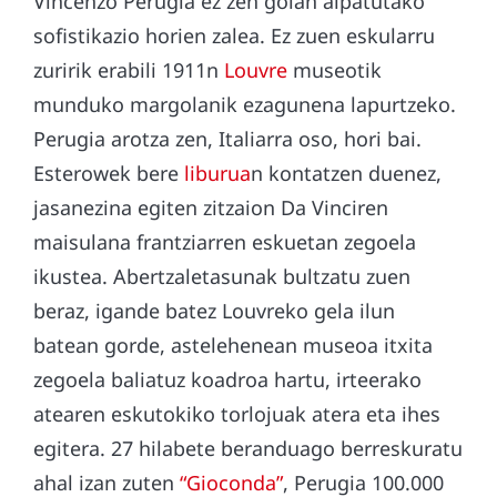
Vincenzo Perugia ez zen goian aipatutako
sofistikazio horien zalea. Ez zuen eskularru
zuririk erabili 1911n
Louvre
museotik
munduko margolanik ezagunena lapurtzeko.
Perugia arotza zen, Italiarra oso, hori bai.
Esterowek bere
liburua
n kontatzen duenez,
jasanezina egiten zitzaion Da Vinciren
maisulana frantziarren eskuetan zegoela
ikustea. Abertzaletasunak bultzatu zuen
beraz, igande batez Louvreko gela ilun
batean gorde, astelehenean museoa itxita
zegoela baliatuz koadroa hartu, irteerako
atearen eskutokiko torlojuak atera eta ihes
egitera. 27 hilabete beranduago berreskuratu
ahal izan zuten
“Gioconda”
, Perugia 100.000