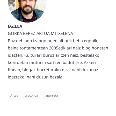
GORKA BEREZIARTUA MITXELENA
Poz gehiago izango nuen albotik beha egonik,
baina tontamentean 2005etik ari naiz blog honetan
idazten. Kulturari buruz aritzen naiz, bestelako
kontuetan muturra sartzen badut ere. Azken
finean, blogak horretarako dira: nahi duzunaz
idazteko, nahi duzun bezala.
Artea
gioconda
lapurreta