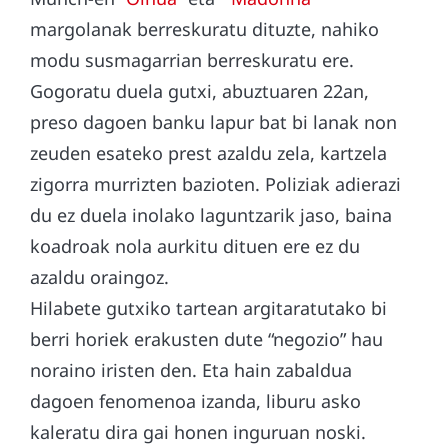
margolanak berreskuratu dituzte, nahiko
modu susmagarrian berreskuratu ere.
Gogoratu duela gutxi, abuztuaren 22an,
preso dagoen banku lapur bat bi lanak non
zeuden esateko prest azaldu zela, kartzela
zigorra murrizten bazioten. Poliziak adierazi
du ez duela inolako laguntzarik jaso, baina
koadroak nola aurkitu dituen ere ez du
azaldu oraingoz.
Hilabete gutxiko tartean argitaratutako bi
berri horiek erakusten dute “negozio” hau
noraino iristen den. Eta hain zabaldua
dagoen fenomenoa izanda, liburu asko
kaleratu dira gai honen inguruan noski.