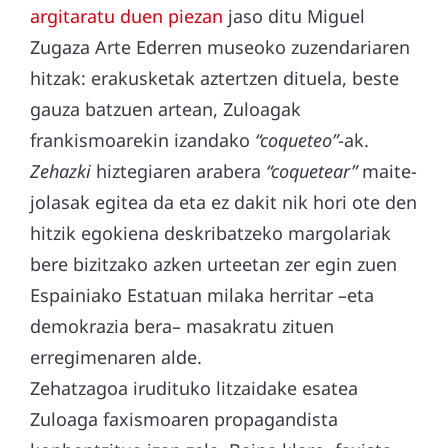
argitaratu duen piezan
jaso ditu Miguel
Zugaza Arte Ederren museoko zuzendariaren
hitzak: erakusketak aztertzen dituela, beste
gauza batzuen artean, Zuloagak
frankismoarekin izandako
“coqueteo”
-ak.
Zehazki
hiztegiaren arabera
“coquetear”
maite-
jolasak egitea da eta ez dakit nik hori ote den
hitzik egokiena deskribatzeko margolariak
bere bizitzako azken urteetan zer egin zuen
Espainiako Estatuan milaka herritar –eta
demokrazia bera– masakratu zituen
erregimenaren alde.
Zehatzagoa irudituko litzaidake esatea
Zuloaga faxismoaren propagandista