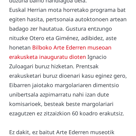
duzuna baino handiagoa dela.
Euskal Herrian mota horretako programa bat
egiten hasita, pertsonaia autoktonoen artean
badago zer hautatua. Gustura entzungo
nituzke Otero eta Giménez, adibidez, aste
honetan
Bilboko Arte Ederren museoan
erakusketa inauguratu dioten
Ignacio
Zuloagari buruz hizketan. Prentsak
erakusketari buruz dioenari kasu eginez gero,
Eibarren jaiotako margolariaren dimentsio
unibertsala azpimarratu nahi izan dute
komisarioek, besteak beste margolariari
ezagutzen ez zitzaizkion 60 koadro erakutsiz.
Ez dakit, ez baitut Arte Ederren museotik