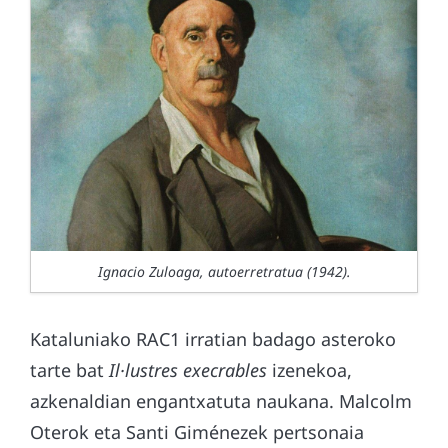
Ignacio Zuloaga, autoerretratua (1942).
Kataluniako RAC1 irratian badago asteroko
tarte bat
Il·lustres execrables
izenekoa,
azkenaldian engantxatuta naukana. Malcolm
Oterok eta Santi Giménezek pertsonaia