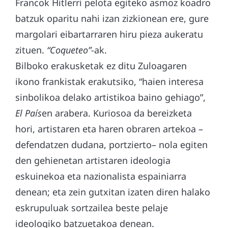
Francok Hitlerri pelota egiteko asmoz koadro
batzuk oparitu nahi izan zizkionean ere, gure
margolari eibartarraren hiru pieza aukeratu
zituen.
“Coqueteo”
-ak.
Bilboko erakusketak ez ditu Zuloagaren
ikono frankistak erakutsiko, “haien interesa
sinbolikoa delako artistikoa baino gehiago”,
El País
en arabera. Kuriosoa da bereizketa
hori, artistaren eta haren obraren artekoa –
defendatzen dudana, portzierto– nola egiten
den gehienetan artistaren ideologia
eskuinekoa eta nazionalista espainiarra
denean; eta zein gutxitan izaten diren halako
eskrupuluak sortzailea beste pelaje
ideologiko batzuetakoa denean.