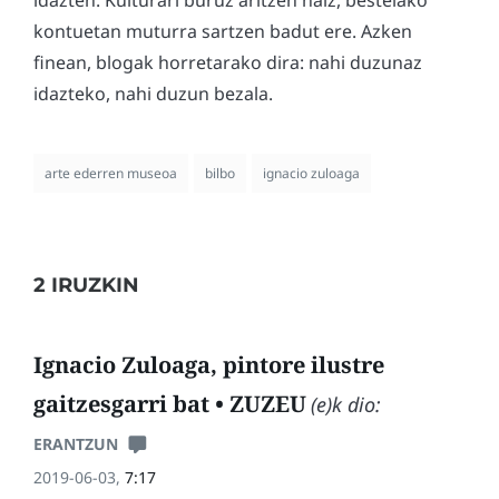
kontuetan muturra sartzen badut ere. Azken
finean, blogak horretarako dira: nahi duzunaz
idazteko, nahi duzun bezala.
arte ederren museoa
bilbo
ignacio zuloaga
2 IRUZKIN
Ignacio Zuloaga, pintore ilustre
gaitzesgarri bat • ZUZEU
(e)k dio:
ERANTZUN
2019-06-03,
7:17