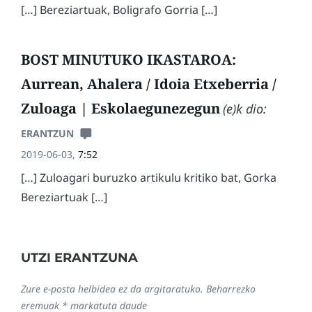
[…] Bereziartuak, Boligrafo Gorria […]
BOST MINUTUKO IKASTAROA:
Aurrean, Ahalera / Idoia Etxeberria /
Zuloaga | Eskolaegunezegun
(e)k dio:
ERANTZUN
2019-06-03,
7:52
[…] Zuloagari buruzko artikulu kritiko bat, Gorka
Bereziartuak […]
UTZI ERANTZUNA
Zure e-posta helbidea ez da argitaratuko.
Beharrezko
eremuak
*
markatuta daude