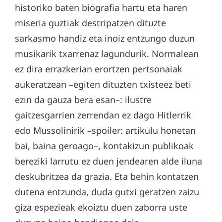
historiko baten biografia hartu eta haren
miseria guztiak destripatzen dituzte
sarkasmo handiz eta inoiz entzungo duzun
musikarik txarrenaz lagundurik. Normalean
ez dira errazkerian erortzen pertsonaiak
aukeratzean –egiten dituzten txisteez beti
ezin da gauza bera esan–: ilustre
gaitzesgarrien zerrendan ez dago Hitlerrik
edo Mussolinirik –spoiler: artikulu honetan
bai, baina geroago–, kontakizun publikoak
bereziki larrutu ez duen jendearen alde iluna
deskubritzea da grazia. Eta behin kontatzen
dutena entzunda, duda gutxi geratzen zaizu
giza espezieak ekoiztu duen zaborra uste