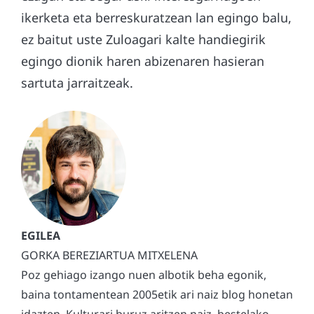
ikerketa eta berreskuratzean lan egingo balu,
ez baitut uste Zuloagari kalte handiegirik
egingo dionik haren abizenaren hasieran
sartuta jarraitzeak.
GORKA BEREZIARTUA MITXELENA
Poz gehiago izango nuen albotik beha egonik,
baina tontamentean 2005etik ari naiz blog honetan
idazten. Kulturari buruz aritzen naiz, bestelako