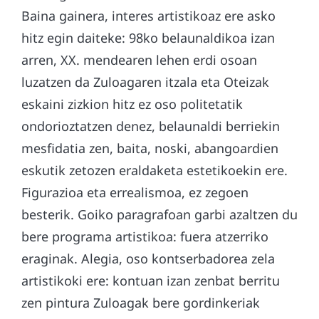
Baina gainera, interes artistikoaz ere asko
hitz egin daiteke: 98ko belaunaldikoa izan
arren, XX. mendearen lehen erdi osoan
luzatzen da Zuloagaren itzala eta Oteizak
eskaini zizkion hitz ez oso politetatik
ondorioztatzen denez, belaunaldi berriekin
mesfidatia zen, baita, noski, abangoardien
eskutik zetozen eraldaketa estetikoekin ere.
Figurazioa eta errealismoa, ez zegoen
besterik. Goiko paragrafoan garbi azaltzen du
bere programa artistikoa: fuera atzerriko
eraginak. Alegia, oso kontserbadorea zela
artistikoki ere: kontuan izan zenbat berritu
zen pintura Zuloagak bere gordinkeriak