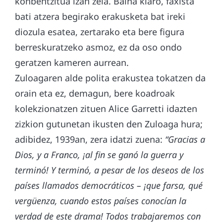
konbentzitua izan zela. Baina klaro, faxista
bati atzera begirako erakusketa bat ireki
diozula esatea, zertarako eta bere figura
berreskuratzeko asmoz, ez da oso ondo
geratzen kameren aurrean.
Zuloagaren alde polita erakustea tokatzen da
orain eta ez, demagun, bere koadroak
kolekzionatzen zituen Alice Garretti idazten
zizkion gutunetan ikusten den Zuloaga hura;
adibidez, 1939an, zera idatzi zuena:
“Gracias a
Dios, y a Franco, ¡al fin se ganó la guerra y
terminó! Y terminó, a pesar de los deseos de los
países llamados democráticos – ¡que farsa, qué
vergüenza, cuando estos países conocían la
verdad de este drama! Todos trabajaremos con