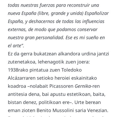
todas nuestras fuerzas para reconstruir una
nueva España (libre, grande y unida) Españolizar
España, y deshacernos de todas las influencias
externas, de modo que podamos conservar
nuestra gran personalidad. Ese es mi sueño en
el arte”
.
Ez da gerra bukatzean alkandora urdina jantzi
zutenetakoa, lehenagotik zuen joera:
1938rako pintatua zuen Toledoko
Alcázarraren setioko heroiei eskainitako
koadroa –nolabait Picassoren
Gernika
-ren
antitesia dena, bai apustu estetikoan, baita,
bistan denez, politikoan ere–. Urte berean
eman zioten Benito Mussolini saria Venezian.