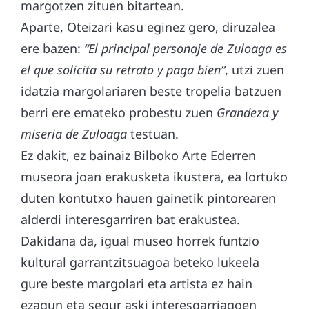
margotzen zituen bitartean.
Aparte, Oteizari kasu eginez gero, diruzalea
ere bazen:
“El principal personaje de Zuloaga es
el que solicita su retrato y paga bien”
, utzi zuen
idatzia margolariaren beste tropelia batzuen
berri ere emateko probestu zuen
Grandeza y
miseria de Zuloaga
testuan.
Ez dakit, ez bainaiz Bilboko Arte Ederren
museora joan erakusketa ikustera, ea lortuko
duten kontutxo hauen gainetik pintorearen
alderdi interesgarriren bat erakustea.
Dakidana da, igual museo horrek funtzio
kultural garrantzitsuagoa beteko lukeela
gure beste margolari eta artista ez hain
ezagun eta segur aski interesgarriagoen