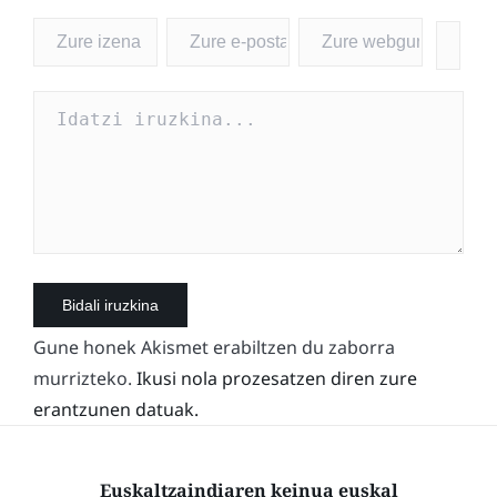
Gune honek Akismet erabiltzen du zaborra
murrizteko.
Ikusi nola prozesatzen diren zure
erantzunen datuak.
Euskaltzaindiaren keinua euskal