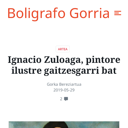
Boligrafo Gorria
ARTEA
Ignacio Zuloaga, pintore
ilustre gaitzesgarri bat
Gorka Bereziartua
2019-05-29
2