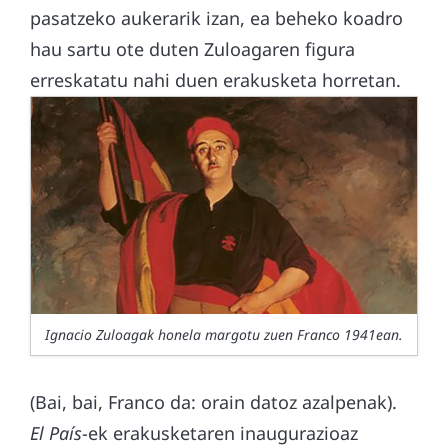
pasatzeko aukerarik izan, ea beheko koadro
hau sartu ote duten Zuloagaren figura
erreskatatu nahi duen erakusketa horretan.
Ignacio Zuloagak honela margotu zuen Franco 1941ean.
(Bai, bai, Franco da: orain datoz azalpenak).
El País
-ek erakusketaren inaugurazioaz