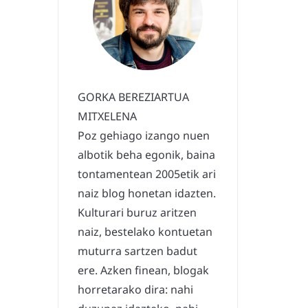
GORKA BEREZIARTUA
MITXELENA
Poz gehiago izango nuen
albotik beha egonik, baina
tontamentean 2005etik ari
naiz blog honetan idazten.
Kulturari buruz aritzen
naiz, bestelako kontuetan
muturra sartzen badut
ere. Azken finean, blogak
horretarako dira: nahi