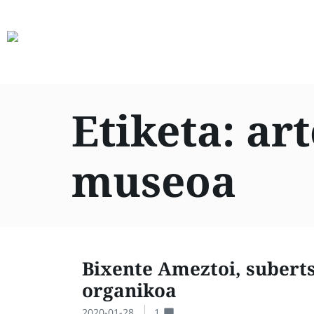
Etiketa:
art
museoa
Bixente Ameztoi, subert
organikoa
2020-01-28
1