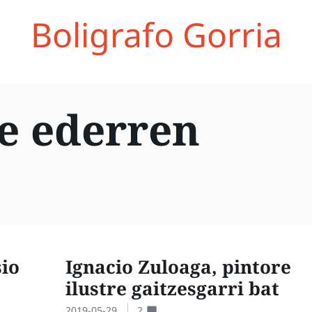
Boligrafo Gorria
e ederren
sio
Ignacio Zuloaga, pintore
ilustre gaitzesgarri bat
2019-05-29
2