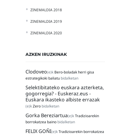
ZINEMALDIA 2018
ZINEMALDIA 2019
ZINEMALDIA 2020
AZKEN IRUZKINAK
Clodoveo
(e)k
Bero-boladak herri gisa
estrategikoki baliatu
bidalketan
Selektibitateko euskara azterketa,
gogorregia? - Euskeraz.eus -
Euskara ikasteko albiste errazak
(e)k
Zero
bidalketan
Gorka Bereziartua
(e)k
Tradizioarekin
borrokatzea baino
bidalketan
FELIX GOÑI
(e)k
Tradizioarekin borrokatzea