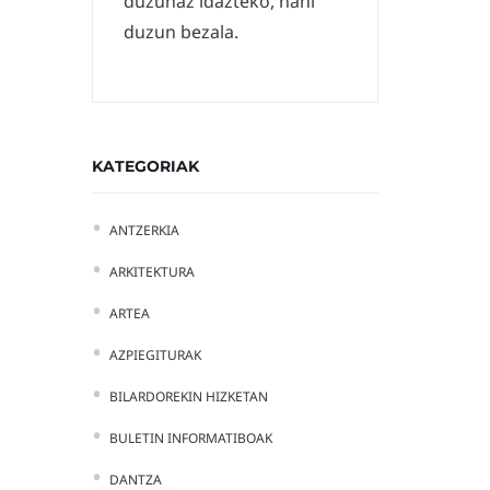
duzunaz idazteko, nahi
duzun bezala.
KATEGORIAK
ANTZERKIA
ARKITEKTURA
ARTEA
AZPIEGITURAK
BILARDOREKIN HIZKETAN
BULETIN INFORMATIBOAK
DANTZA