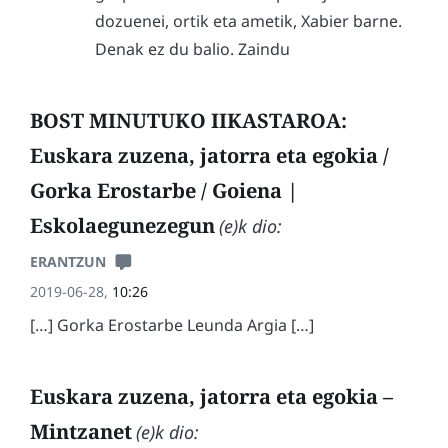
dozuenei, ortik eta ametik, Xabier barne.
Denak ez du balio. Zaindu
BOST MINUTUKO IIKASTAROA:
Euskara zuzena, jatorra eta egokia /
Gorka Erostarbe / Goiena |
Eskolaegunezegun
(e)k dio:
ERANTZUN
2019-06-28,
10:26
[…] Gorka Erostarbe Leunda Argia […]
Euskara zuzena, jatorra eta egokia –
Mintzanet
(e)k dio: