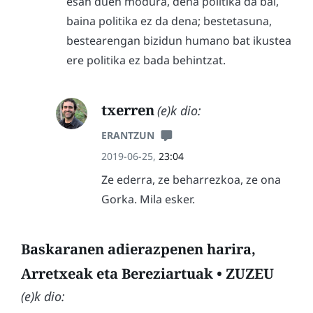
esan duen modura, dena politika da bai,
baina politika ez da dena; bestetasuna,
bestearengan bizidun humano bat ikustea
ere politika ez bada behintzat.
txerren
(e)k dio:
ERANTZUN
2019-06-25,
23:04
Ze ederra, ze beharrezkoa, ze ona
Gorka. Mila esker.
Baskaranen adierazpenen harira,
Arretxeak eta Bereziartuak • ZUZEU
(e)k dio: