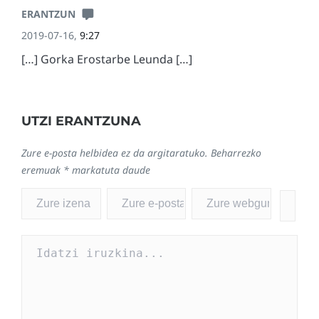
ERANTZUN
2019-07-16,
9:27
[…] Gorka Erostarbe Leunda […]
UTZI ERANTZUNA
Zure e-posta helbidea ez da argitaratuko.
Beharrezko
eremuak
*
markatuta daude