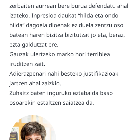
zerbaiten aurrean bere burua defendatu ahal
izateko. Inpresioa daukat “hilda eta ondo
hilda” dagoela dioenak ez duela zentzu oso
batean haren bizitza bizitutzat jo eta, beraz,
ezta galdutzat ere.
Gauzak ulertzeko marko hori terriblea
iruditzen zait.
Adierazpenari nahi besteko justifikazioak
jartzen ahal zaizkio.
Zuhaitz baten inguruko eztabaida baso
osoarekin estaltzen saiatzea da.