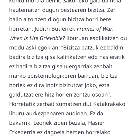
kontu morala denik. Sakoneko gaia da nola
hautematen dugun bestearen bizitza. Zer
balio aitortzen diogun bizitza horri bere
horretan. Judith Butlerrek
Frames of War.
When is Life Grievable?
liburuan esplikatzen du
modu aski egokian: “Bizitza batzuk ez baldin
badira bizitza gisa kalifikatzen edo hasieratik
ez badira bizitza gisa ulergarriak zenbait
marko epistemologikoren barruan, bizitza
horiek ez dira inoiz bizitutzat joko, ezta
galdutzat ere hitz horien zentzu osoan”.
Horretatik zerbait sumatzen dut Katakrakeko
liburu-aurkezpenaren audioan. Ez da
bakarrik, Leonék zioen bezala, Hasier
Etxeberria ez dagoela hemen horrelako