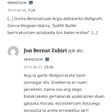
ERANTZUN
2019-06-26,
7:24
[…] Gorka Bereziartuak Argia aldizkariko Boligrafo
Gorria blogean idatzia, “Judith Butler
berrirakurtzen eztabaida ilun baten erdian”. […]
Jon Bernat Zubiri
(e)k dio:
ERANTZUN
2019-06-27,
23:26
Argi ta garbi. Boligorria eta Santi
Leonegaz afu. Etxeberria ez nuen
jarraitzen, baina oso argi dago
Katakrakeko gertakariak azaleratzen duen
gatazka morala, eta eskertzen dotzuegu
gorputza ta arima errespetuz jarri