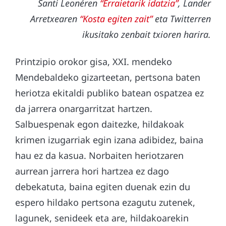
Santi Leonéren
“Erraietarik idatzia”
, Lander
Arretxearen
“Kosta egiten zait”
eta Twitterren
ikusitako zenbait txioren harira.
Printzipio orokor gisa, XXI. mendeko
Mendebaldeko gizarteetan, pertsona baten
heriotza ekitaldi publiko batean ospatzea ez
da jarrera onargarritzat hartzen.
Salbuespenak egon daitezke, hildakoak
krimen izugarriak egin izana adibidez, baina
hau ez da kasua. Norbaiten heriotzaren
aurrean jarrera hori hartzea ez dago
debekatuta, baina egiten duenak ezin du
espero hildako pertsona ezagutu zutenek,
lagunek, senideek eta are, hildakoarekin