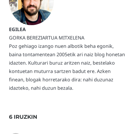
GORKA BEREZIARTUA MITXELENA
Poz gehiago izango nuen albotik beha egonik,
baina tontamentean 2005etik ari naiz blog honetan
idazten. Kulturari buruz aritzen naiz, bestelako
kontuetan muturra sartzen badut ere. Azken
finean, blogak horretarako dira: nahi duzunaz
idazteko, nahi duzun bezala.
6 IRUZKIN