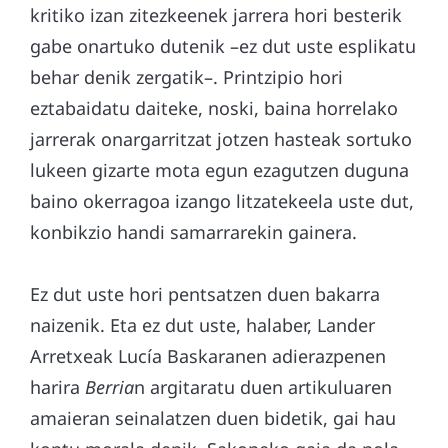
kritiko izan zitezkeenek jarrera hori besterik
gabe onartuko dutenik –ez dut uste esplikatu
behar denik zergatik–. Printzipio hori
eztabaidatu daiteke, noski, baina horrelako
jarrerak onargarritzat jotzen hasteak sortuko
lukeen gizarte mota egun ezagutzen duguna
baino okerragoa izango litzatekeela uste dut,
konbikzio handi samarrarekin gainera.
Ez dut uste hori pentsatzen duen bakarra
naizenik. Eta ez dut uste, halaber, Lander
Arretxeak Lucía Baskaranen adierazpenen
harira
Berria
n argitaratu duen artikuluaren
amaieran seinalatzen duen bidetik, gai hau