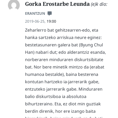
Gorka Erostarbe Leunda
(e)k dio:
ERANTZUN
2019-06-25,
19:00
Zeharlerro bat gehitzearren-edo, eta
hanka sartzeko arriskua neure eginez:
bestetasunaren galera bat (Byung Chul
Han) nabari dut; edo alderantziz esanda,
norberaren minduraren diskurtsibitate
bat. Nor bere minetik mintzo da (erabat
humanoa bestalde), baina besterena
kontutan hartzeko ia-jarrerarik gabe,
entzuteko jarrerarik gabe. Minduraren
balio diskurtsiboa ia absolutoa
bihurtzeraino. Eta, ez diot min guztiak
berdin direnik, hor ere izango baita