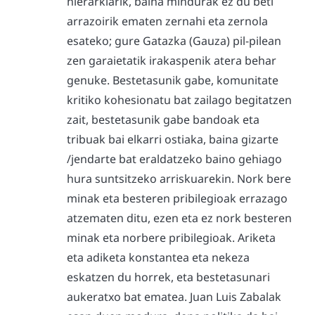
hierarkiarik, baina mindurak ez du beti
arrazoirik ematen zernahi eta zernola
esateko; gure Gatazka (Gauza) pil-pilean
zen garaietatik irakaspenik atera behar
genuke. Bestetasunik gabe, komunitate
kritiko kohesionatu bat zailago begitatzen
zait, bestetasunik gabe bandoak eta
tribuak bai elkarri ostiaka, baina gizarte
/jendarte bat eraldatzeko baino gehiago
hura suntsitzeko arriskuarekin. Nork bere
minak eta besteren pribilegioak errazago
atzematen ditu, ezen eta ez nork besteren
minak eta norbere pribilegioak. Ariketa
eta adiketa konstantea eta nekeza
eskatzen du horrek, eta bestetasunari
aukeratxo bat ematea. Juan Luis Zabalak