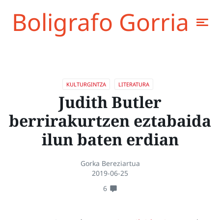
Boligrafo Gorria
KULTURGINTZA
LITERATURA
Judith Butler
berrirakurtzen eztabaida
ilun baten erdian
Gorka Bereziartua
2019-06-25
6