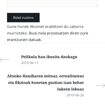
Gune honek Akismet erabiltzen du zaborra
murrizteko.
Ikusi nola prozesatzen diren zure
erantzunen datuak.
Pelikula hau ikusita daukagu
2019-06-11
Altzoko Handiaren mitoaz, errealitateaz
eta fikzioak honetan guztian izan behar
lukeen lekuaz
2019-06-26