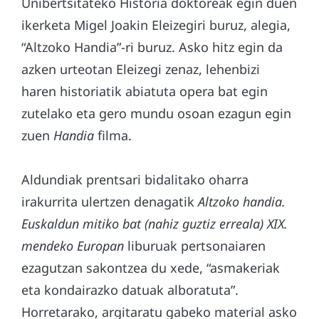
Unibertsitateko Historia doktoreak egin duen
ikerketa Migel Joakin Eleizegiri buruz, alegia,
“Altzoko Handia”-ri buruz. Asko hitz egin da
azken urteotan Eleizegi zenaz, lehenbizi
haren historiatik abiatuta opera bat egin
zutelako eta gero mundu osoan ezagun egin
zuen
Handia
filma.
Aldundiak prentsari bidalitako oharra
irakurrita ulertzen denagatik
Altzoko handia.
Euskaldun mitiko bat (nahiz guztiz erreala) XIX.
mendeko Europan
liburuak pertsonaiaren
ezagutzan sakontzea du xede, “asmakeriak
eta kondairazko datuak alboratuta”.
Horretarako, argitaratu gabeko material asko