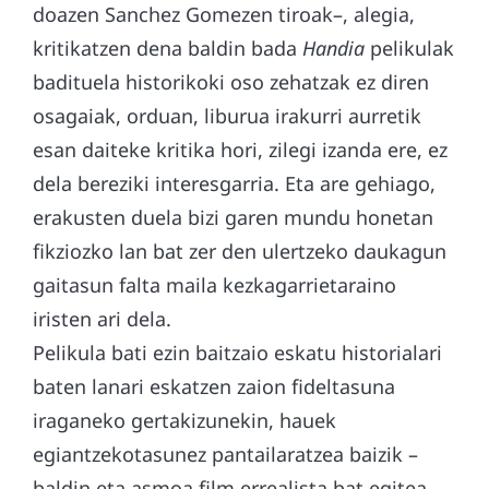
doazen Sanchez Gomezen tiroak–, alegia,
kritikatzen dena baldin bada
Handia
pelikulak
badituela historikoki oso zehatzak ez diren
osagaiak, orduan, liburua irakurri aurretik
esan daiteke kritika hori, zilegi izanda ere, ez
dela bereziki interesgarria. Eta are gehiago,
erakusten duela bizi garen mundu honetan
fikziozko lan bat zer den ulertzeko daukagun
gaitasun falta maila kezkagarrietaraino
iristen ari dela.
Pelikula bati ezin baitzaio eskatu historialari
baten lanari eskatzen zaion fideltasuna
iraganeko gertakizunekin, hauek
egiantzekotasunez pantailaratzea baizik –
baldin eta asmoa film errealista bat egitea