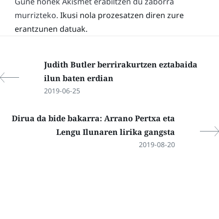
Gune honek Akismet erabiltzen du zaborra
murrizteko.
Ikusi nola prozesatzen diren zure
erantzunen datuak.
Judith Butler berrirakurtzen eztabaida
ilun baten erdian
2019-06-25
Dirua da bide bakarra: Arrano Pertxa eta
Lengu Ilunaren lirika gangsta
2019-08-20