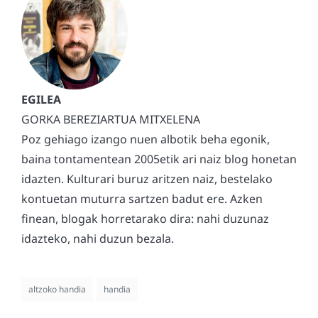
GORKA BEREZIARTUA MITXELENA
Poz gehiago izango nuen albotik beha egonik,
baina tontamentean 2005etik ari naiz blog honetan
idazten. Kulturari buruz aritzen naiz, bestelako
kontuetan muturra sartzen badut ere. Azken
finean, blogak horretarako dira: nahi duzunaz
idazteko, nahi duzun bezala.
altzoko handia
handia