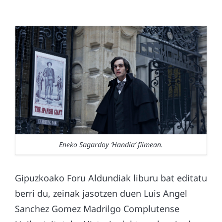
Eneko Sagardoy ‘Handia’ filmean.
Gipuzkoako Foru Aldundiak liburu bat editatu
berri du, zeinak jasotzen duen Luis Angel
Sanchez Gomez Madrilgo Complutense