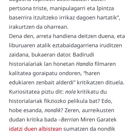
pertsona triste, manipulagarri eta Ipintza
baserrira itzultzeko irrikaz dagoen hartatik”,
irakurtzen da oharrean.
Dena den, arreta handiena deitzen duena, eta
liburuaren atalik eztabaidagarriena iruditzen
zaidana, bukaeran dator. Badirudi
historialariak lan honetan
Handia
filmaren
kalitatea goraipatu ondoren, “haren
edukiaren zenbait alderdi” kritikatzen dituela.
Kuriositatea piztu dit:
nola
kritikatu du
historialariak fikziozko pelikula bat? Edo,
hobe esanda,
nondik
? Zeren, aurreikusten
dudan kritika bada –
Berria
n Miren Garatek
idatzi duen albistean
sumatzen da nondik