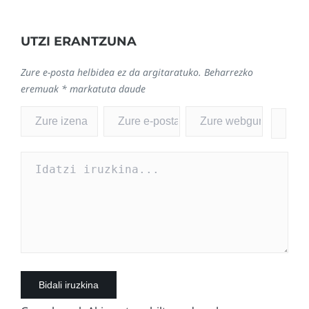
UTZI ERANTZUNA
Zure e-posta helbidea ez da argitaratuko.
Beharrezko
eremuak
*
markatuta daude