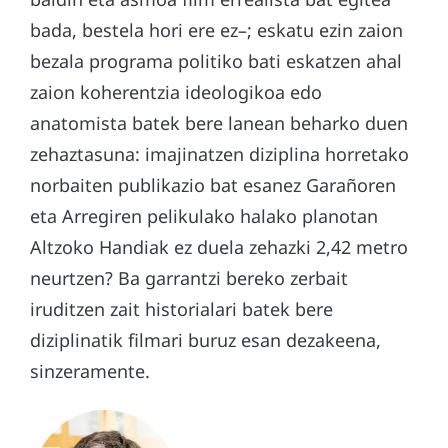
bada, bestela hori ere ez–; eskatu ezin zaion
bezala programa politiko bati eskatzen ahal
zaion koherentzia ideologikoa edo
anatomista batek bere lanean beharko duen
zehaztasuna: imajinatzen diziplina horretako
norbaiten publikazio bat esanez Garañoren
eta Arregiren pelikulako halako planotan
Altzoko Handiak ez duela zehazki 2,42 metro
neurtzen? Ba garrantzi bereko zerbait
iruditzen zait historialari batek bere
diziplinatik filmari buruz esan dezakeena,
sinzeramente.