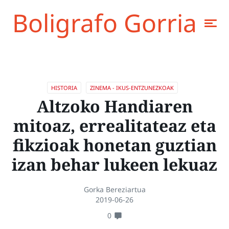
Boligrafo Gorria
HISTORIA
ZINEMA - IKUS-ENTZUNEZKOAK
Altzoko Handiaren
mitoaz, errealitateaz eta
fikzioak honetan guztian
izan behar lukeen lekuaz
Gorka Bereziartua
2019-06-26
0