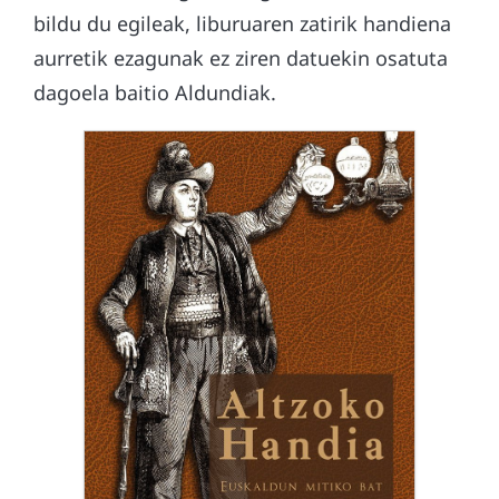
bildu du egileak, liburuaren zatirik handiena
aurretik ezagunak ez ziren datuekin osatuta
dagoela baitio Aldundiak.