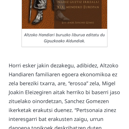
Altzoko Handiari buruzko liburua editatu du
Gipuzkoako Aldundiak.
Horri esker jakin dezakegu, adibidez, Altzoko
Handiaren familiaren egoera ekonomikoa ez
zela bereziki txarra, are, “erosoa” zela, Migel
Joakin Eleizegiren aitak herriko bi baserri jaso
zituelako oinordetzan, Sanchez Gomezen
ikerketak erakutsi duenez. “Pertsonaia zinez
interesgarri bat erakusten zaigu, urrun
dagoena topikoek deskribatzen duten