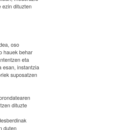
e ezin dituzten
rdea, oso
ko hauek behar
antentzen eta
 esan, instantzia
oriek suposatzen
borondatearen
tzen dituzte
desberdinak
n duten