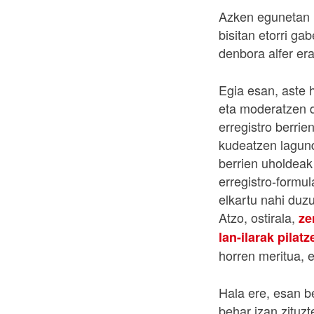
Azken egunetan h
bisitan etorri ga
denbora alfer er
Egia esan, aste 
eta moderatzen d
erregistro berri
kudeatzen lagundu
berrien uholdea
erregistro-formul
elkartu nahi duzu
Atzo, ostirala,
ze
lan-ilarak pilatz
horren meritua, 
Hala ere, esan b
behar izan zituzt