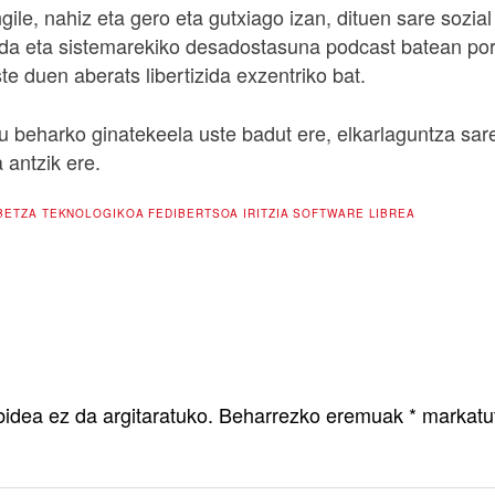
ngile, nahiz eta gero eta gutxiago izan, dituen sare sozi
da eta sistemarekiko desadostasuna podcast batean por
te duen aberats libertizida exzentriko bat.
u beharko ginatekeela uste badut ere, elkarlaguntza sar
a antzik ere.
BETZA TEKNOLOGIKOA
FEDIBERTSOA
IRITZIA
SOFTWARE LIBREA
bidea ez da argitaratuko.
Beharrezko eremuak
*
markatu