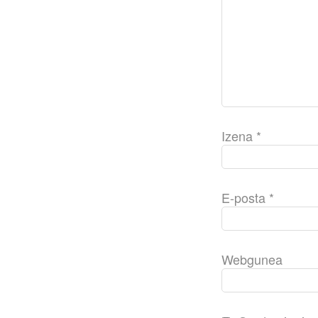
Izena
*
E-posta
*
Webgunea