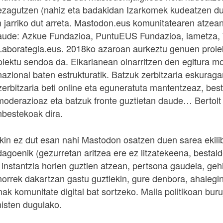
ezagutzen (nahiz eta badakidan Izarkomek kudeatzen du
jarriko dut arreta. Mastodon.eus komunitatearen atzean
aude: Azkue Fundazioa, PuntuEUS Fundazioa, iametza, T
Laborategia.eus. 2018ko azaroan aurkeztu genuen proiek
oiektu sendoa da. Elkarlanean oinarritzen den egitura mo
azional baten estrukturatik. Batzuk zerbitzaria eskuraga
zerbitzaria beti online eta eguneratuta mantentzeaz, bes
oderazioaz eta batzuk fronte guztietan daude… Bertolt
nbestekoak dira.
kin ez dut esan nahi Mastodon osatzen duen sarea ekilib
dagoenik (gezurretan aritzea ere ez litzatekeena, bestal
instantzia horien guztien atzean, pertsona gaudela, ge
horrek dakartzan gastu guztiekin, gure denbora, ahalegin
ak komunitate digital bat sortzeko. Maila politikoan bur
nisten dugulako.