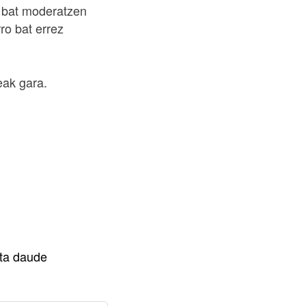
al bat moderatzen
ro bat errez
eak gara.
ta daude