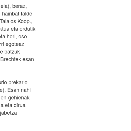
ela), beraz,
 hainbat talde
alaios Koop.,
tua eta ordutik
ta hori, oso
rri egoteaz
te batzuk
 Brechtek esan
rio prekario
de). Esan nahi
hien-gehienak
a eta dirua
ujabetza