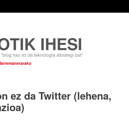
OTIK IHESI
"blog hau ez da teknologia albistegi bat"
Harremanetarako
 ez da Twitter (lehena,
azioa)