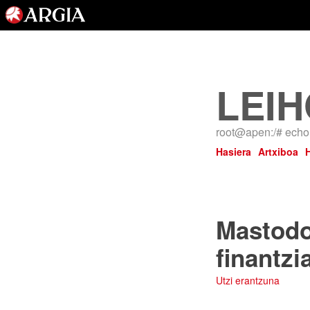
LEIH
root@apen:/# echo 
Hasiera
Artxiboa
Mastodon
finantzi
Utzi erantzuna