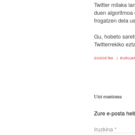
Twitter milaka la
duen algoritmoa 
frogatzen dela us
Gu, hobeto saret
Twitterrekiko ezt
GOGOETAK
|
BURUJA
Utzi erantzuna
Zure e-posta hel
Iruzkina
*