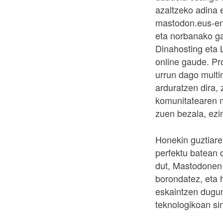
azaltzeko adina 
mastodon.eus-en 
eta norbanako g
Dinahosting eta 
online gaude. Pr
urrun dago multin
arduratzen dira, 
komunitatearen m
zuen bezala, ezi
Honekin guztiare
perfektu batean 
dut, Mastodonen 
borondatez, eta 
eskaintzen dugun
teknologikoan si