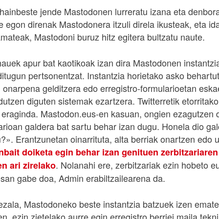
ainbeste jende Mastodonen lurreratu izana eta denbora
be egon direnak Mastodonera itzuli direla ikusteak, eta i
amateak, Mastodoni buruz hitz egitera bultzatu naute.
hauek apur bat kaotikoak izan dira Mastodonen instantzi
itugun pertsonentzat. Instantzia horietako asko behartu
en onarpena gelditzera edo erregistro-formularioetan esk
tzen diguten sistemak ezartzera. Twitterretik etorritako 
k eraginda. Mastodon.eus-en kasuan, ongien ezagutzen 
arioan galdera bat sartu behar izan dugu. Honela dio gal
?». Erantzunetan oinarrituta, alta berriak onartzen edo 
nbait doiketa egin behar izan genituen zerbitzariaren
. Nolanahi ere, zerbitzariak ezin hobeto eu
en ari zirelako
esan gabe doa, Admin erabiltzailearena da.
ezala, Mastodoneko beste instantzia batzuek izen emate 
en, ezin zietelako aurre egin erregistro berriei maila tek