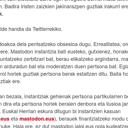
. Badira iristen zaizkien jakinarazpen guztiak irakurri er
k.
alde handia da Twitterrekiko.
doakoa dela pentsatzeko obsesioa dugu. Errealitatea, o
ere. Mastodon instantzia bati eusteko, gutxienez, hona
muntatzeko zerbitzari bat, berau elikatzeko argindarra, m
 arduradun bat eta moderatzen duen pertsona bat. Egia
ol horiek guztiak pertsona berak estaltzen ditu. Baita h
ztiak ere.
an bezala, instantziak gehienak pertsona partikularren 
dira eta pertsona horiek beraien denbora eta ilusioa jar
. Euskal Herrian eskura ditugun bi instantzien kasuan
eta
), berauek finantziatzeko modu 
.eus
mastodon.eus
uke. Hala ere, ez dut mastodon.jalgi.eus nola kudeatze