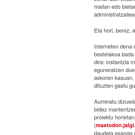
mailan edo bietan
administratzailea
Eta hori, berez, 
Interneten dena 
bestelakoa bada 
dira: instantzia 
eguneratzen duen
askoren kasuan, r
dituzten gastu gu
Aurreratu dizued
bidez mantentzen 
proiektu horietan
(
mastodon.jalgi
daudela esango n