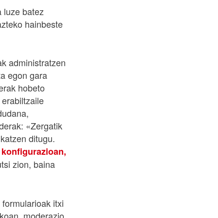
 luze batez
dazteko hainbeste
ak administratzen
ta egon gara
aerak hobeto
erabiltzaile
dudana,
derak: «Zergatik
ukatzen ditugu.
 konfigurazioan,
tsi zion, baina
formularioak itxi
nikoan, moderazio