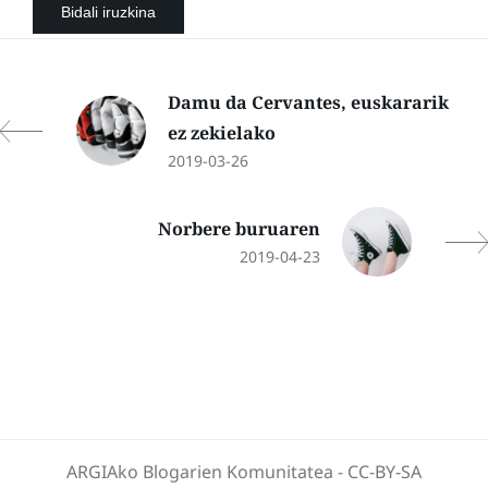
Damu da Cervantes, euskararik
ez zekielako
2019-03-26
Norbere buruaren
2019-04-23
ARGIAko Blogarien Komunitatea
-
CC-BY-SA