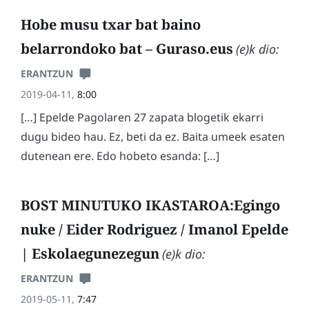
Hobe musu txar bat baino
belarrondoko bat – Guraso.eus
(e)k dio:
ERANTZUN
2019-04-11,
8:00
[…] Epelde Pagolaren 27 zapata blogetik ekarri
dugu bideo hau. Ez, beti da ez. Baita umeek esaten
dutenean ere. Edo hobeto esanda: […]
BOST MINUTUKO IKASTAROA:Egingo
nuke / Eider Rodriguez / Imanol Epelde
| Eskolaegunezegun
(e)k dio:
ERANTZUN
2019-05-11,
7:47