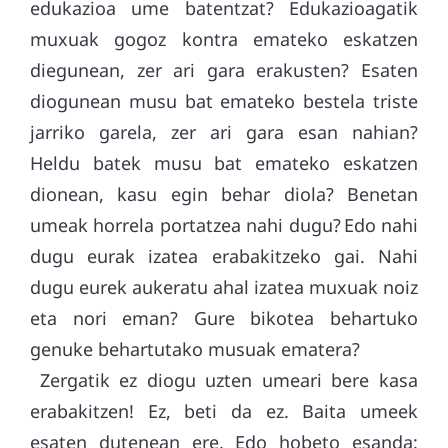
edukazioa ume batentzat? Edukazioagatik
muxuak gogoz kontra emateko eskatzen
diegunean, zer ari gara erakusten? Esaten
diogunean musu bat emateko bestela triste
jarriko garela, zer ari gara esan nahian?
Heldu batek musu bat emateko eskatzen
dionean, kasu egin behar diola? Benetan
umeak horrela portatzea nahi dugu? Edo nahi
dugu eurak izatea erabakitzeko gai. Nahi
dugu eurek aukeratu ahal izatea muxuak noiz
eta nori eman? Gure bikotea behartuko
genuke behartutako musuak ematera?
Zergatik ez diogu uzten umeari bere kasa
erabakitzen! Ez, beti da ez. Baita umeek
esaten dutenean ere. Edo hobeto esanda: