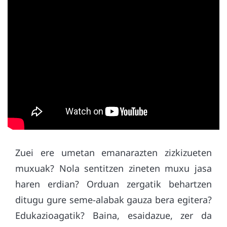
Zuei ere umetan emanarazten zizkizueten
muxuak? Nola sentitzen zineten muxu jasa
haren erdian? Orduan zergatik behartzen
ditugu gure seme-alabak gauza bera egitera?
Edukazioagatik? Baina, esaidazue, zer da