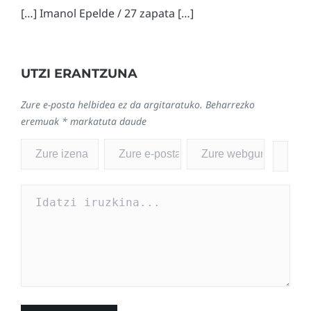
[…] Imanol Epelde / 27 zapata […]
UTZI ERANTZUNA
Zure e-posta helbidea ez da argitaratuko.
Beharrezko
eremuak
*
markatuta daude