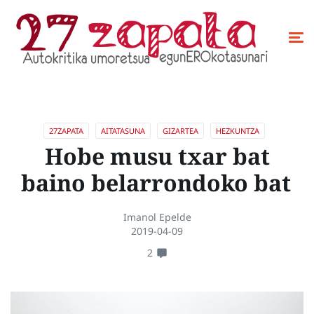
27ZAPATA
AITATASUNA
GIZARTEA
HEZKUNTZA
Hobe musu txar bat
baino belarrondoko bat
Imanol Epelde
2019-04-09
2