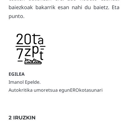
baiezkoak bakarrik esan nahi du baietz. Eta
punto.
Imanol Epelde.
Autokritika umoretsua egunEROkotasunari
2 IRUZKIN