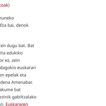
koak
)
omuneko
Eta bai, denok
ten dugu bat. Bat
rita edukiko
r ez, zein
 dagokio euskarari
ren epelak eta
, dena Amenabar.
makume bat
zinik gabiltzalako
an.
Euskararen