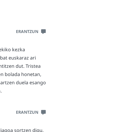
ERANTZUN
rekiko kezka
 bat euskaraz ari
titzen dut. Tristea
ken bolada honetan,
hartzen duela esango
.
ERANTZUN
iagoa sortzen digu.