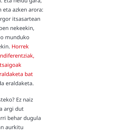
a
. Eta heldu gara,
 eta azken arora:
orgor itsasartean
koen nekeekin,
aio munduko
ekin.
Horrek
indiferentziak,
tsaigoak
eraldaketa bat
da eraldaketa.
teko? Ez naiz
a argi dut
arri behar dugula
an aurkitu