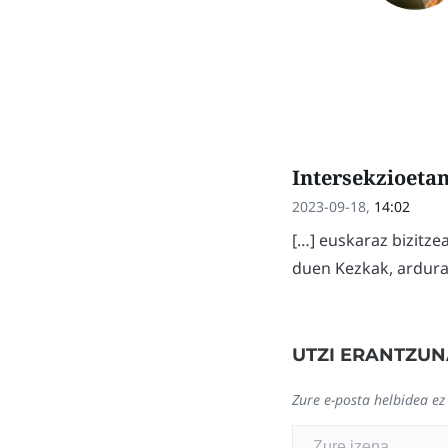
Intersekzioetan
2023-09-18,
14:02
[…] euskaraz bizitze
duen Kezkak, ardura
UTZI ERANTZUN
Zure e-posta helbidea ez