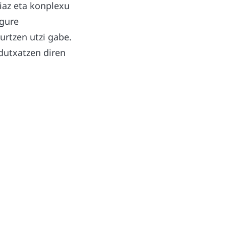
iaz eta konplexu
 gure
urtzen utzi gabe.
 dutxatzen diren