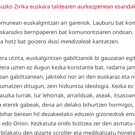
auzko Zirika euskara taldearen aurkezpenean esanda
komunean euskalgintzan ari garenok. Lauburu bat k
uskarazko berripaperen bat komunontziaren ondoan. 
a hotz bat goizero
ikusi mendizaleak
kantatzen.
ra utzita, euskalgintzan gabiltzanok bi gauzatan egi
tzera uzten ez dugun kezka konstante bat, radarra jar
an gabiltzanean, jakiteko nor ari den euskaraz eta no
sumatzen ditugun, zein hizkuntza ideologia. Kezka ez
gauzka lurrak, lur lehorrak, arrailduak, aseak, itsasoa
a etenik gabeak, dena ari delako bihurtzen hormigoi
bihar berean hil dezakeelako edozein gizonezkok e
 edo Orion. Kezkatuta ondo bizitzea zer den asmatu e
 bilakatu den gizarte scroller eta medikalizatu honet