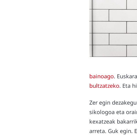
bainoago
. Euskar
bultzatzeko
. Eta 
Zer egin dezakegu 
sikologoa eta orai
kexatzeak bakarrik
arreta. Guk egin. 