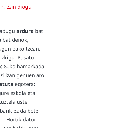
n, ezin diogu
 badugu
ardura
bat
a bat denok,
ugun bakoitzean.
aizkigu. Pasatu
: 80ko hamarkada
zi izan genuen aro
ratuta
egotera:
gure eskola eta
tuztela uste
barik ez da bete
n. Hortik dator