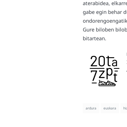
aterabidea, elkarr
gabe egin behar du
ondorengoengatik. 
Gure biloben bilob
bitartean.
ardura
euskara
hi