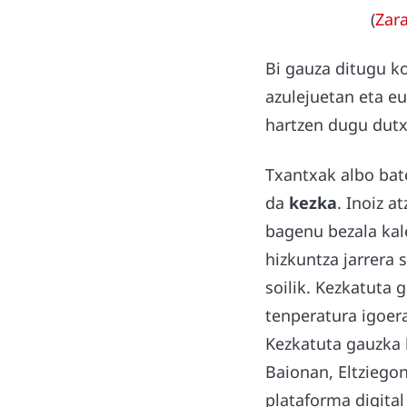
(
Zar
Bi gauza ditugu 
azulejuetan eta e
hartzen dugu dutx
Txantxak albo bate
da
kezka
. Inoiz a
bagenu bezala kale
hizkuntza jarrera 
soilik. Kezkatuta 
tenperatura igoer
Kezkatuta gauzka 
Baionan, Eltziegon
plataforma digital