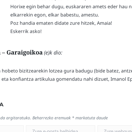
Horixe egin behar dugu, euskararen amets eder hau 
elkarrekin egon, elkar babestu, amestu.
Poz handia ematen didate zure hitzek, Amaia!
Eskerrik asko!
 – Garaigoikoa
(e)k dio:
a hobeto bizitzearekin lotzea gura badugu (bide batez, antz
 eta konfiantza artikulua gomendatu nahi dizuet, Imanol E
A
 da argitaratuko.
Beharrezko eremuak
*
markatuta daude