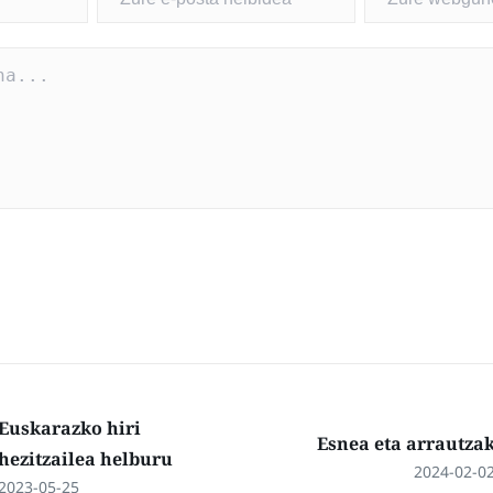
Euskarazko hiri
Esnea eta arrautza
hezitzailea helburu
2024-02-0
2023-05-25