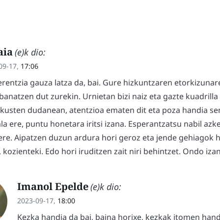
ia
(e)k dio:
09-17,
17:06
erentzia gauza latza da, bai. Gure hizkuntzaren etorkizuna
banatzen dut zurekin. Urnietan bizi naiz eta gazte kuadrilla
ikusten dudanean, atentzioa ematen dit eta poza handia sen
la ere, puntu honetara iritsi izana. Esperantzatsu nabil az
ere. Aipatzen duzun ardura hori geroz eta jende gehiagok 
 kozienteki. Edo hori iruditzen zait niri behintzet. Ondo izan
Imanol Epelde
(e)k dio:
2023-09-17,
18:00
Kezka handia da bai, baina horixe, kezkak itomen hand