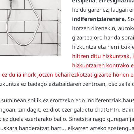
etsipena, erresignazio
heldu garenez, laugarren
indiferentziarenera
. S
itotzen direnekin, auzo
gizartea oro har da sor
hizkuntza eta herri txiki
hiltzen ditu hizkuntzak, 
hizkuntzaren kontrako e
a
ez du ia inork jotzen beharrezkotzat gizarte honen 
hizkuntza ez badago eztabaidaren zentroan, oso zaila 
suminean soilik ez erortzeko edo indiferentziak haus
ngoan, zin dagit, ez diot ezer galdetu chatGPTri. Bain
 ez duela ezertarako balio. Sinetsita nago guregan j
Euskara banderatzat hartu, elkarren arteko sostengu