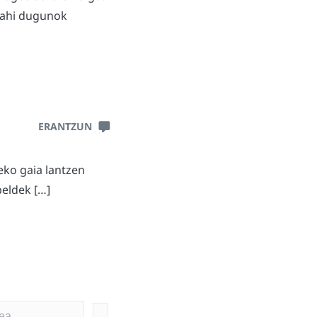
nahi dugunok
ERANTZUN
eko gaia lantzen
peldek […]