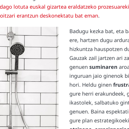
dago lotuta euskal gizartea eraldatzeko prozesuareki
koitzari erantzun deskonektatu bat eman
.
Badugu kezka bat, eta
ere, hartzen dugu ardur
hizkuntza hauspotzen d
Gauzak zail jartzen ari z
genuen
suminaren
aroa
inguruan jaio ginenok bi
hori. Heldu ginen
frust
gure herri erakundeek, 
ikastolek, salbatuko gin
genuen. Baina espektati
gure plan estrategikoeki