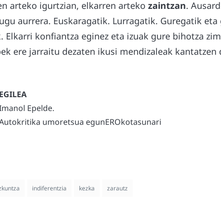
en arteko igurtzian, elkarren arteko
zaintzan
. Ausard
gu aurrera. Euskaragatik. Lurragatik. Guregatik eta
Elkarri konfiantza eginez eta izuak gure bihotza zim
ek ere jarraitu dezaten ikusi mendizaleak kantatzen
Imanol Epelde.
Autokritika umoretsua egunEROkotasunari
zkuntza
indiferentzia
kezka
zarautz