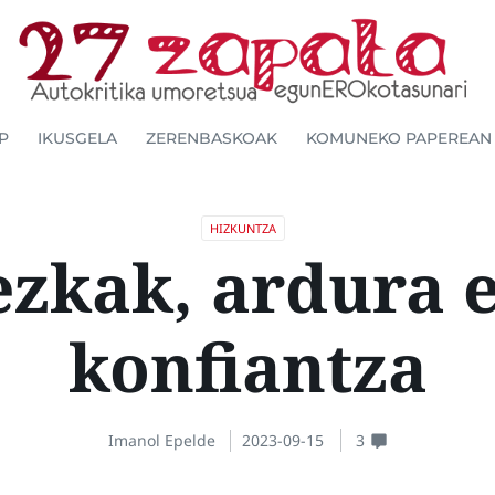
P
IKUSGELA
ZERENBASKOAK
KOMUNEKO PAPEREAN
HIZKUNTZA
zkak, ardura 
konfiantza
Imanol Epelde
2023-09-15
3