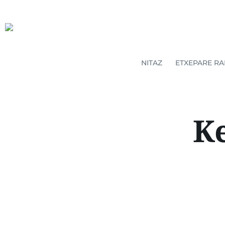
NITAZ
ETXEPARE RA
Ke