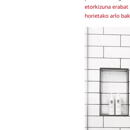
etorkizuna erabat 
horietako arlo ba