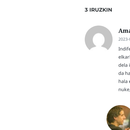
3 IRUZKIN
Ama
2023-
Indif
elkar
dela 
da ha
hala 
nuke,