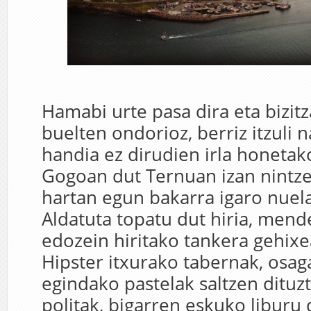
Hamabi urte pasa dira eta bizitz
buelten ondorioz, berriz itzuli 
handia ez dirudien irla honetak
Gogoan dut Ternuan izan nintze
hartan egun bakarra igaro nuela
Aldatuta topatu dut hiria, men
edozein hiritako tankera gehixe
Hipster itxurako tabernak, osag
egindako pastelak saltzen dituzt
politak, bigarren eskuko liburu