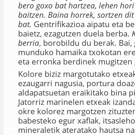
bero goxo bat hartzea, lehen hor
baitzen. Baina horrek, sortzen di
bat.
Gentrifikazioa aipatu eta b
baietz, ezagutzen duela berba.
berria
, borobildu du berak. Bai,
munduko hamaika txokotan ere
eta erronka berdinek mugitzen 
Kolore biziz margotutako etxeak
ezaugarri nagusia, portura doaz
aldapatsuetan eraikitako bina p
Jatorriz marinelen etxeak izand
okre kolorez margotzen zituzten
babesteko egur xaflak, itsasleh
mineraletik ateratako hautsa na