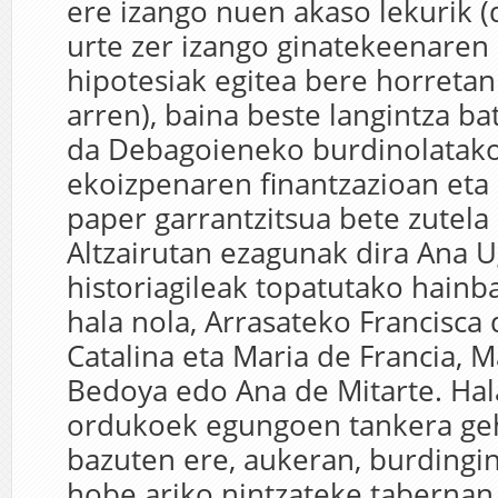
ere izango nuen akaso lekurik 
urte zer izango ginatekeenaren
hipotesiak egitea bere horreta
arren), baina beste langintza ba
da Debagoieneko burdinolatako 
ekoizpenaren finantzazioan eta
paper garrantzitsua bete zute
Altzairutan ezagunak dira Ana 
historiagileak topatutako hainba
hala nola, Arrasateko Francisca 
Catalina eta Maria de Francia, M
Bedoya edo Ana de Mitarte. Hal
ordukoek egungoen tankera geh
bazuten ere, aukeran, burdingi
hobe ariko nintzateke tabernan,