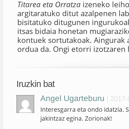
Titarea eta Orratza
izeneko leih
argitaratuko ditut azalpenen la
bisitatuko ditugunen ingurukoak
itsas bidaia honetan mugiarazi
kontuek sortutakoak. Aingurak 
ordua da. Ongi etorri izotzaren 
Iruzkin bat
Angel Ugarteburu
|
2017-
Interesgarra eta ondo idatzia.
jakintzaz egina. Zorionak!