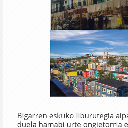
Bigarren eskuko liburutegia aip
duela hamabi urte ongietorria 