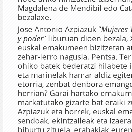
Magdalena de Mendibil edo Cata
bezalaxe.
Jose Antonio Azpiazuk “
Mujeres 
y poder
” liburuan dioen bezala,
euskal emakumeen bizitzetan au
zehar-lerro nagusia. Pentsa, Te
ohiko batek bederatzi hilabete 
eta marinelak hamar aldiz egite
etorria, zenbat denbora emango
herrian? Garai hartako emakum
markatutako gizarte bat eraiki z
Azpiazuk eta horrek, euskal e
sendoak, ekintzaileak eta izaer
bihurtu zituela, erabakiak eure