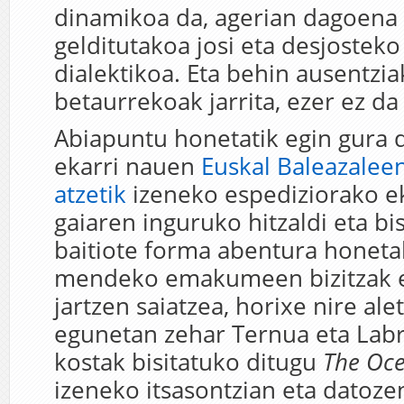
dinamikoa da, agerian dagoena
gelditutakoa josi eta desjosteko
dialektikoa. Eta behin ausentzia
betaurrekoak jarrita, ezer ez da
Abiapuntu honetatik egin gura 
ekarri nauen
Euskal Baleazalee
atzetik
izeneko espediziorako e
gaiaren inguruko hitzaldi eta b
baitiote forma abentura honetak
mendeko emakumeen bizitzak 
jartzen saiatzea, horixe nire ale
egunetan zehar Ternua eta Lab
kostak bisitatuko ditugu
The Oc
izeneko itsasontzian eta datoze