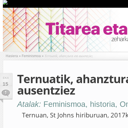
Ternuatik, ahanztura eta ausentziez
Hasiera
»
Feminismoa
»
Ternuatik, ahanztur
EKA
15
ausentziez
1
Atalak:
Feminismoa
,
historia
,
O
Ternuan, St Johns hiriburuan, 2017