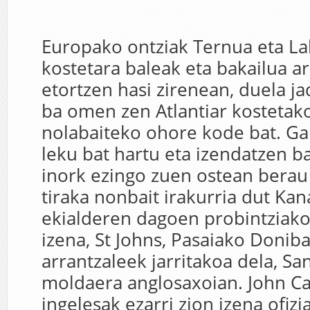
Europako ontziak Ternua eta L
kostetara baleak eta bakailua a
etortzen hasi zirenean, duela j
ba omen zen Atlantiar kostetak
nolabaiteko ohore kode bat. Ga
leku bat hartu eta izendatzen b
inork ezingo zuen ostean berau 
tiraka nonbait irakurria dut Kan
ekialderen dagoen probintziako
izena, St Johns, Pasaiako Donib
arrantzaleek jarritakoa dela, Sa
moldaera anglosaxoian. John Ca
ingelesak ezarri zion izena ofizia