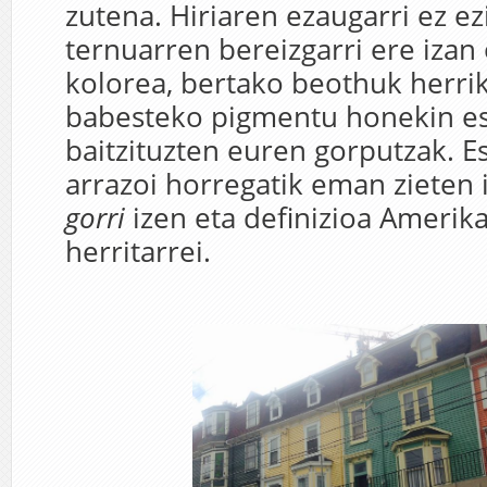
zutena. Hiriaren ezaugarri ez ezi
ternuarren bereizgarri ere iza
kolorea, bertako beothuk herrik
babesteko pigmentu honekin es
baitzituzten euren gorputzak. E
arrazoi horregatik eman zieten
gorri
izen eta definizioa Amerika
herritarrei.