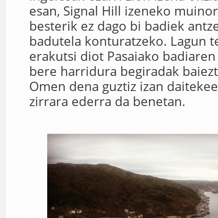
esan, Signal Hill izeneko muinor
besterik ez dago bi badiek antz
badutela konturatzeko. Lagun t
erakutsi diot Pasaiako badiaren
bere harridura begiradak baiezt
Omen dena guztiz izan daitekee
zirrara ederra da benetan.