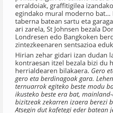
erraldoiak, graffitigilea izanda
egindako mural moderno bat… 
taberna batean sartu eta garag
ari zarela, St Johnsen bezala Do
Londresen edo Bangkoken berd
zintezkeenaren sentsazioa eduk
Hirian zehar gidari izan dudan 
kontraesan itzel bezala bizi du h
herrialdearen bilakaera.
Gero et
gero eta berdinagoak gara. Lehe
ternuarrok egiteko beste modu b
ikusteko beste era bat, mainland-e
bizitzeak zekarren izaera berezi b
Atsegin dut kafetegi eder batean j