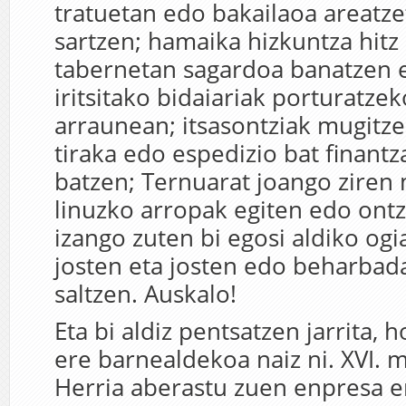
tratuetan edo bakailaoa areatz
sartzen; hamaika hizkuntza hitz 
tabernetan sagardoa banatzen 
iritsitako bidaiariak porturatze
arraunean; itsasontziak mugitze
tiraka edo espedizio bat finantz
batzen; Ternuarat joango ziren
linuzko arropak egiten edo ontz
izango zuten bi egosi aldiko ogi
josten eta josten edo beharbada
saltzen. Auskalo!
Eta bi aldiz pentsatzen jarrita, h
ere barnealdekoa naiz ni. XVI.
Herria aberastu zuen enpresa e