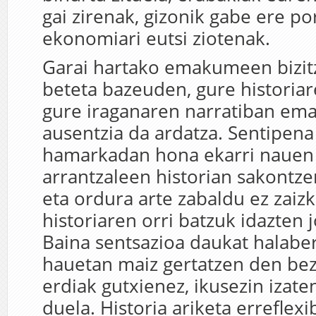
gai zirenak, gizonik gabe ere p
ekonomiari eutsi ziotenak.
Garai hartako emakumeen bizit
beteta bazeuden, gure historiar
gure iraganaren narratiban e
ausentzia da ardatza. Sentipen
hamarkadan hona ekarri nauen 
arrantzaleen historian sakontze
eta ordura arte zabaldu ez zaiz
historiaren orri batzuk idazten 
Baina sentsazioa daukat halaber
hauetan maiz gertatzen den bez
erdiak gutxienez, ikusezin izaten
duela. Historia ariketa erreflexi