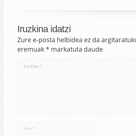
Iruzkina idatzi
Zure e-posta helbidea ez da argitaratuk
eremuak
*
markatuta daude