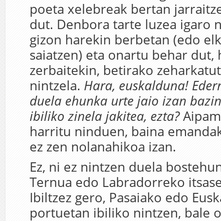
poeta xelebreak bertan jarraitz
dut. Denbora tarte luzea igaro
gizon harekin berbetan (edo elk
saiatzen) eta onartu behar dut,
zerbaitekin, betirako zeharkatut
nintzela.
Hara, euskalduna! Eder
duela ehunka urte jaio izan bazin
ibiliko zinela jakitea, ezta?
Aipam
harritu ninduen, baina emandak
ez zen nolanahikoa izan.
Ez, ni ez nintzen duela bostehun
Ternua edo Labradorreko itsaser
Ibiltzez gero, Pasaiako edo Eusk
portuetan ibiliko nintzen, bale o