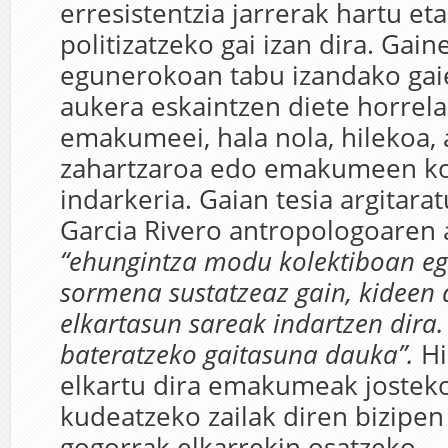
erresistentzia jarrerak hartu e
politizatzeko gai izan dira. Gain
egunerokoan tabu izandako gai
aukera eskaintzen diete horrel
emakumeei, hala nola, hilekoa,
zahartzaroa edo emakumeen k
indarkeria. Gaian tesia argitar
Garcia Rivero antropologoaren 
“ehungintza modu kolektiboan eg
sormena sustatzeaz gain, kideen 
elkartasun sareak indartzen dira.
bateratzeko gaitasuna dauka”.
Hi
elkartu dira emakumeak jostek
kudeatzeko zailak diren bizipen 
gogorrak elkarrekin osatzeko.