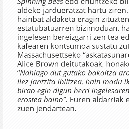
Spinning bees
edo ehuntzeko bil
aldeko jardueratzat hartu ziren
hainbat aldaketa eragin zituzte
estatubatuarren bizimoduan, ha
ingelesen bereizgarri zen tea ed
kafearen kontsumoa sustatu zu
Massachusettseko “askatasunare
Alice Brown deitutakoak, honako
“
Nahiago dut gutako bakoitza ard
ilez jantzita ibiltzea, hain modu 
birao egin digun herri ingelesar
erostea baino”.
Euren aldarriak 
zuen jendartean.