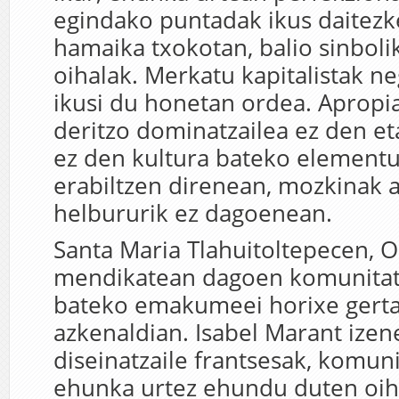
egindako puntadak ikus daite
hamaika txokotan, balio sinbol
oihalak. Merkatu kapitalistak n
ikusi du honetan ordea. Apropia
deritzo dominatzailea ez den e
ez den kultura bateko elementu
erabiltzen direnean, mozkinak a
helbururik ez dagoenean.
Santa Maria Tlahuitoltepecen, 
mendikatean dagoen komunitat
bateko emakumeei horixe gertat
azkenaldian. Isabel Marant ize
diseinatzaile frantsesak, komun
ehunka urtez ehundu duten oih