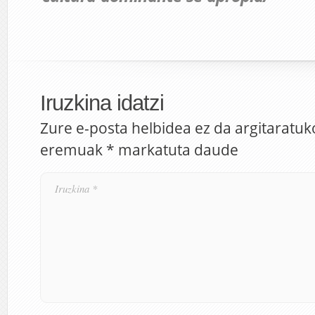
Iruzkina idatzi
Zure e-posta helbidea ez da argitaratuk
eremuak
*
markatuta daude