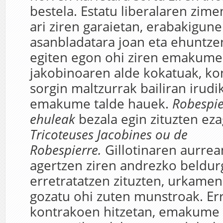
bestela. Estatu liberalaren zim
ari ziren garaietan, erabakigune
asanbladatara joan eta ehuntz
egiten egon ohi ziren emakumea
jakobinoaren alde kokatuak, kon
sorgin maltzurrak bailiran irudi
emakume talde hauek.
Robespie
ehuleak
bezala egin zituzten ez
Tricoteuses Jacobines ou de
Robespierre.
Gillotinaren aurrea
agertzen ziren andrezko beldur
erretratatzen zituzten, urkame
gozatu ohi zuten munstroak. E
kontrakoen hitzetan, emakume 