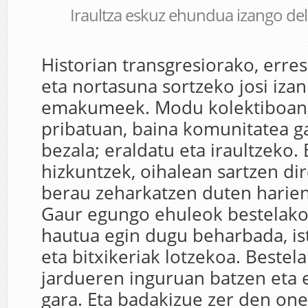
Iraultza eskuz ehundua izango del
Historian transgresiorako, erres
eta nortasuna sortzeko josi iza
emakumeek. Modu kolektiboan,
pribatuan, baina komunitatea g
bezala; eraldatu eta iraultzeko
hizkuntzek, oihalean sartzen di
berau zeharkatzen duten harien
Gaur egungo ehuleok bestelako
hautua egin dugu beharbada, is
eta bitxikeriak lotzekoa. Beste
jardueren inguruan batzen eta e
gara. Eta badakizue zer den on