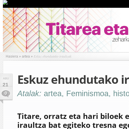
Eskuz ehundutako iraultzak
Hasiera
»
artea
»
Eskuz ehundutako ir
ABU
21
Atalak:
artea
,
Feminismoa
,
histo
0
Titare, orratz eta hari biloek 
iraultza bat egiteko tresna e