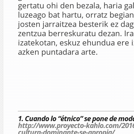
gertatu ohi den bezala, haria ga
luzeago bat hartu, orratz begian
josten jarraitzea besterik ez da
zentzua berreskuratu dezan. Irau
izatekotan, eskuz ehundua ere i
azken puntadara arte.
1. Cuando lo “étnico” se pone de mod
http://www.proyecto-kahlo.com/2016
cultura-dominante-se-apropia/