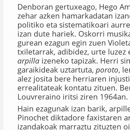
Denboran gertuxeago, Hego Am
zehar azken hamarkadatan izan
politiko eta sistematikoari aurr
izan dute hariek. Oskorri musik
gurean ezagun egin zuen Violeta
txiletarrak, adibidez, urte luze
arpilla
izeneko tapizak. Herri si
garaikideak uztartuta,
poroto
, l
alez josita bere herriaren injust
errealitateak kontatu zituen. Be
Louvreraino iritsi ziren 1964an.
Hain ezagunak izan barik, arpille
Pinochet diktadore faxistaren a
izandakoak marraztu zituzten oi