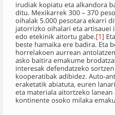
irudiak kopiatu eta alkandora b
ditu. Mexikarrek 300 – 370 pes
oihalak 5.000 pesotara ekarri d
jatorrizko oihalari eta artisaue
edo etekinik aitortu gabe.
[1]
Eta
beste hamaika ere badira. Eta 
horrelakoen aurrean antolatzen
asko baitira emakume brodatza
interesak defendatzeko sortzen 
kooperatibak adibidez. Auto-ant
eraketatik abiatuta, euren lanari
eta materiala aitortzeko lanean 
kontinente osoko milaka emak