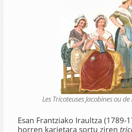
Les Tricoteuses Jacobines ou de
Esan Frantziako Iraultza (1789-
horren karietara sortu ziren
tri