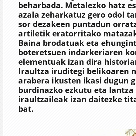
beharbada. Metalezko hatz est
azala zeharkatuz gero odol ta
sor dezakeen puntadun orratz
artiletik eratorritako mataza
Baina brodatuak eta ehungint
boteretsuen indarkeriaren ko
elementuak izan dira historia
Iraultza iruditegi belikoaren 
arabera ikusten ikasi dugun g
burdinazko ezkutu eta lantza
iraultzaileak izan daitezke tit
bat.