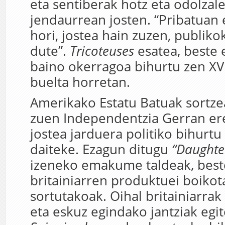
eta sentiberak hotz eta odolzale
jendaurrean josten. “Pribatuan
hori, jostea hain zuzen, publiko
dute”.
Tricoteuses
esatea, beste 
baino okerragoa bihurtu zen XV
buelta horretan.
Amerikako Estatu Batuak sortze
zuen Independentzia Gerran er
jostea jarduera politiko bihurtu
daiteke. Ezagun ditugu
“Daughter
izeneko emakume taldeak, best
britainiarren produktuei boikot
sortutakoak. Oihal britainiarrak 
eta eskuz egindako jantziak egit