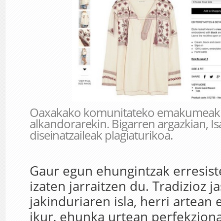
Oaxakako komunitateko emakumeak j
alkandorarekin. Bigarren argazkian, I
diseinatzaileak plagiaturikoa.
Gaur egun ehungintzak erresis
izaten jarraitzen du. Tradizioz j
jakinduriaren isla, herri artean 
ikur, ehunka urtean perfekzion