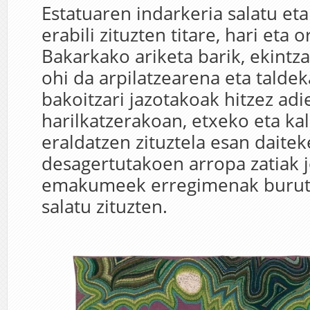
Estatuaren indarkeria salatu et
erabili zituzten titare, hari eta o
Bakarkako ariketa barik, ekintza
ohi da arpilatzearena eta taldek
bakoitzari jazotakoak hitzez adie
harilkatzerakoan, etxeko eta k
eraldatzen zituztela esan daitek
desagertutakoen arropa zatiak j
emakumeek erregimenak burut
salatu zituzten.