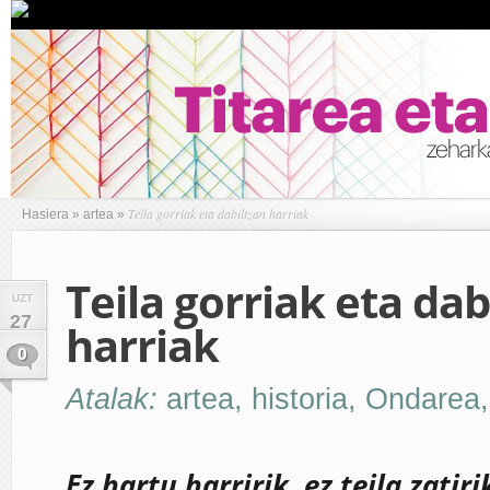
Teila gorriak eta dabiltzan harriak
Hasiera
»
artea
»
Teila gorriak eta dab
UZT
27
harriak
0
Atalak:
artea
,
historia
,
Ondarea
Ez hartu harririk, ez teila zatiri