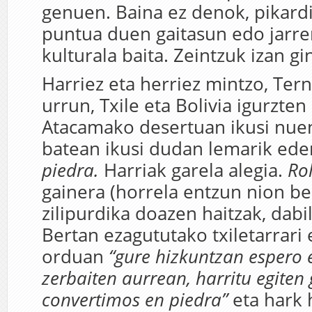
genuen. Baina ez denok, pikardi
puntua duen gaitasun edo jarrer
kulturala baita. Zeintzuk izan g
Harriez eta herriez mintzo, Tern
urrun, Txile eta Bolivia igurzten
Atacamako desertuan ikusi nuen 
batean ikusi dudan lemarik ede
piedra.
Harriak garela alegia.
Rol
gainera (horrela entzun nion be
zilipurdika doazen haitzak, dabi
Bertan ezagututako txiletarrari
orduan
“gure hizkuntzan espero
zerbaiten aurrean, harritu egiten
convertimos en piedra”
eta hark 