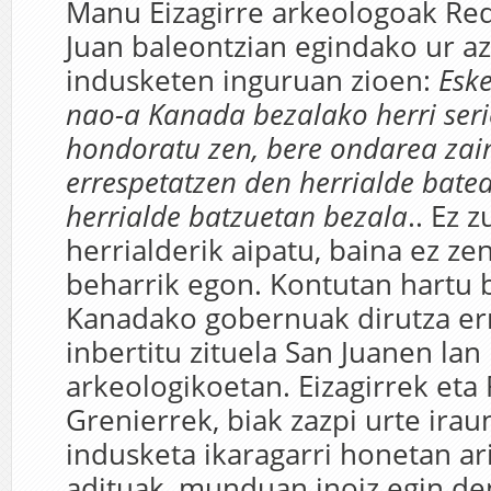
Manu Eizagirre arkeologoak Re
Juan baleontzian egindako ur a
indusketen inguruan zioen:
Esk
nao-a Kanada bezalako herri ser
hondoratu zen, bere ondarea zai
errespetatzen den herrialde batea
herrialde batzuetan bezala
.. Ez 
herrialderik aipatu, baina ez ze
beharrik egon. Kontutan hartu 
Kanadako gobernuak dirutza er
inbertitu zituela San Juanen lan
arkeologikoetan. Eizagirrek eta
Grenierrek, biak zazpi urte irau
indusketa ikaragarri honetan ar
adituak, munduan inoiz egin den