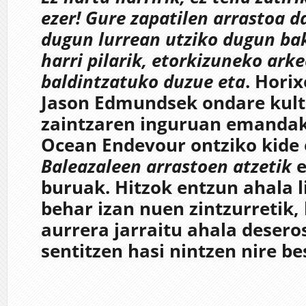
ezer! Gure zapatilen arrastoa 
dugun lurrean utziko dugun ba
harri pilarik, etorkizuneko ark
baldintzatuko duzue eta
. Hori
Jason Edmundsek
ondare kul
zaintzaren inguruan emandak
Ocean Endevour ontziko kide
Baleazaleen arrastoen atzetik
e
buruak. Hitzok entzun ahala li
behar izan nuen zintzurretik,
aurrera jarraitu ahala deser
sentitzen hasi nintzen nire be