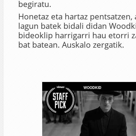
begiratu.
Honetaz eta hartaz pentsatzen,
lagun batek bidali didan Woodk
bideoklip harrigarri hau etorri 
bat batean. Auskalo zergatik.