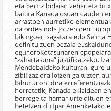
eta berriz bidaian zehar eta bitx
baitira Kanada osoan dauden e
arrastoen aurretiko elementuak
da ordea nola jotzen den Europ
bikingoen sagatara edo Selma 
definitu zuen bezala euskaldun
egunerokotasunaren epopeiara,
“zahartasuna” justifikatzeko. Iza
Mendebaldeko kulturan, gure u
zibilizaziora lotzen gaituzten au
bihurtu ohi dira erreferentziaz
horretatik, Kanada ekialdean e
berrogeita hamar urte dituen er
betetzen du Ipar Ameriketako e