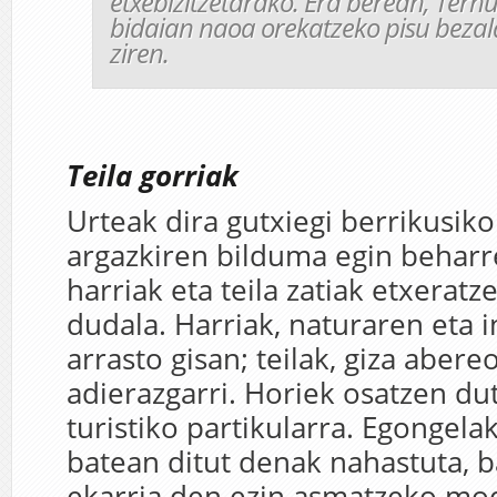
etxebizitzetarako. Era berean, Tern
bidaian naoa orekatzeko pisu bezala
ziren.
Teila gorriak
Urteak dira gutxiegi berrikusik
argazkiren bilduma egin beharre
harriak eta teila zatiak etxeratz
dudala. Harriak, naturaren eta 
arrasto gisan; teilak, giza aber
adierazgarri. Horiek osatzen du
turistiko partikularra. Egongela
batean ditut denak nahastuta, 
ekarria den ezin asmatzeko mo