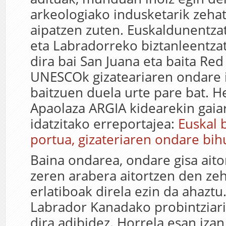
arkeologiako indusketarik zeha
aipatzen zuten. Euskaldunentzat
eta Labradorreko biztanleentza
dira bai San Juana eta baita Red
UNESCOk gizateariaren ondare 
baitzuen duela urte pare bat. 
Apaolaza ARGIA kidearekin gaia
idatzitako erreportajea:
Euskal 
portua, gizateriaren ondare bih
Baina ondarea, ondare gisa aito
zeren arabera aitortzen den zeh
erlatiboak direla ezin da ahaztu
Labrador Kanadako probintziar
dira adibidez. Horrela esan iza