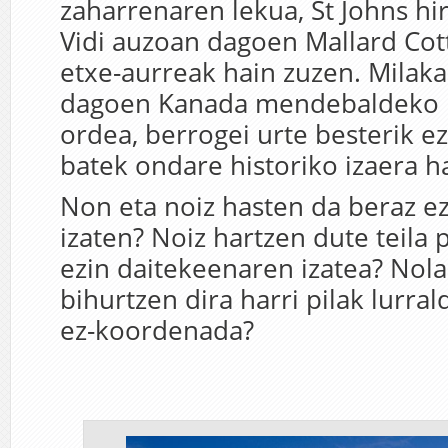
zaharrenaren lekua, St Johns hi
Vidi auzoan dagoen Mallard Cot
etxe-aurreak hain zuzen. Milaka
dagoen Kanada mendebaldeko p
ordea, berrogei urte besterik ez
batek ondare historiko izaera h
Non eta noiz hasten da beraz e
izaten? Noiz hartzen dute teila p
ezin daitekeenaren izatea? Nola
bihurtzen dira harri pilak lurra
ez-koordenada?