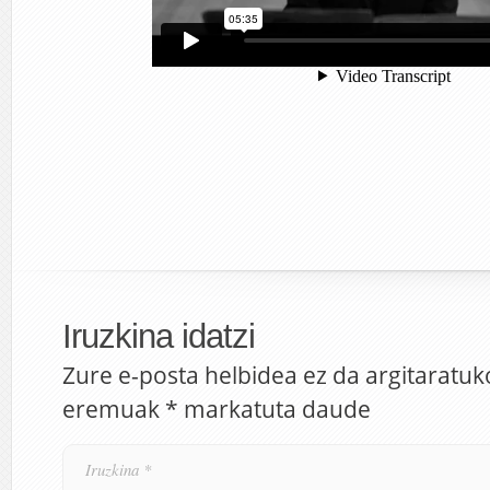
Iruzkina idatzi
Zure e-posta helbidea ez da argitaratuk
eremuak
*
markatuta daude