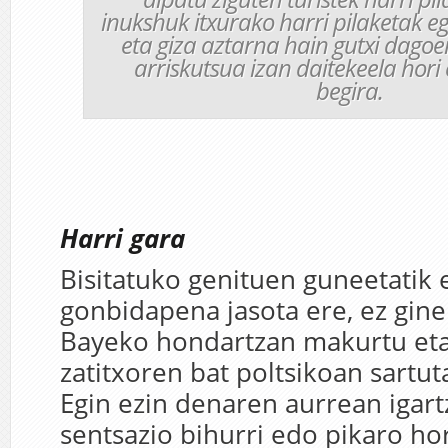
inukshuk itxurako harri pilaketak eg
eta giza aztarna hain gutxi dagoen
arriskutsua izan daitekeela hori
begira.
Harri gara
Bisitatuko genituen guneetatik 
gonbidapena jasota ere, ez gine
Bayeko hondartzan makurtu eta 
zatitxoren bat poltsikoan sartuta
Egin ezin denaren aurrean igar
sentsazio bihurri edo pikaro hor