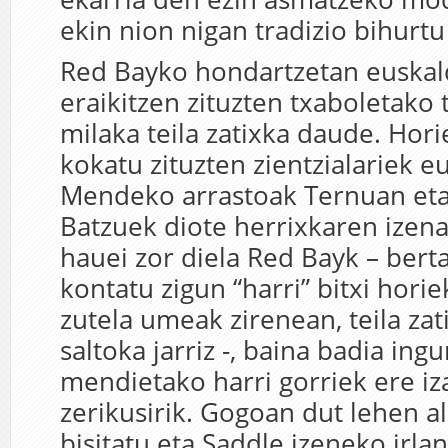
ekin nion nigan tradizio bihurtu
Red Bayko hondartzetan euskal
eraikitzen zituzten txaboletako 
milaka teila zatixka daude. Hori
kokatu zituzten zientzialariek e
Mendeko arrastoak Ternuan eta
Batzuek diote herrixkaren izena 
hauei zor diela Red Bayk – bert
kontatu zigun “harri” bitxi horie
zutela umeak zirenean, teila zat
saltoka jarriz -, baina badia ing
mendietako harri gorriek ere i
zerikusirik. Gogoan dut lehen a
bisitatu eta Saddle izeneko irlan