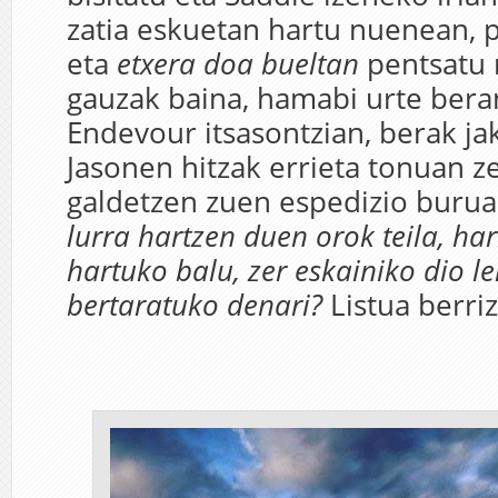
zatia eskuetan hartu nuenean, p
eta
etxera doa
bueltan
pentsatu 
gauzak baina, hamabi urte ber
Endevour itsasontzian, berak ja
Jasonen hitzak errieta tonuan z
galdetzen zuen espedizio buru
lurra hartzen duen orok teila, har
hartuko balu, zer eskainiko dio l
bertaratuko denari?
Listua berriz