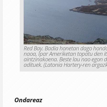
Red Bay. Badia honetan dago hondo
naoa, Ipar Ameriketan topatu den it
aintzinakoena. Beste lau nao egon d
adituek. (Latonia Hartery-ren argaz
Ondareaz