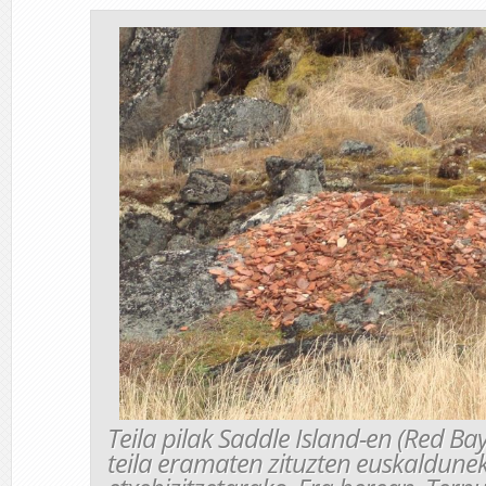
Teila pilak Saddle Island-en (Red Ba
teila eramaten zituzten euskaldunek