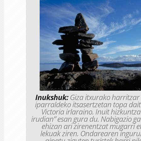
Inukshuk:
Giza itxurako harritza
iparraldeko itsasertzetan topa dait
Victoria irlaraino. Inuit hizkuntz
irudian” esan gura du. Nabigazio ga
ehizan ari zirenentzat mugarri et
lekuak ziren. Ondarearen inguru
aipatu ziguten turistek harri pi