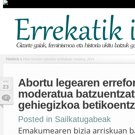
Data honetan egindako artikuluak: maiatza, 2014
Hasiera
»
Abortu legearen errefo
MAI
23
moderatua batzuentzat
0
gehiegizkoa betikoentz
Posted in
Sailkatugabeak
Emakumearen bizia arriskuan b