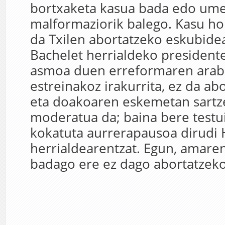
bortxaketa kasua bada edo um
malformaziorik balego. Kasu ho
da Txilen abortatzeko eskubidea
Bachelet herrialdeko president
asmoa duen erreformaren arabe
estreinakoz irakurrita, ez da abo
eta doakoaren eskemetan sartz
moderatua da; baina bere test
kokatuta aurrerapausoa dirudi
herrialdearentzat. Egun, amaren
badago ere ez dago abortatzeko.