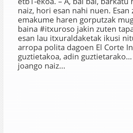
etb1-ekoa. – A, bai bai, barkatu
naiz, hori esan nahi nuen. Esan 
emakume haren gorputzak mug
baina #itxuroso jakin zuten tapa
esan lau itxuraldaketak ikusi nitu
arropa polita dagoen El Corte In
guztietakoa, adin guztietarako… 
joango naiz...