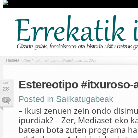
Data honetan egindako artikuluak: abuztua, 2014
Hasiera
»
Estereotipo #itxuroso-
ABU
28
Posted in
Sailkatugabeak
0
– Ikusi zenuen zein ondo disimu
ipurdiak? – Zer, Mediaset-eko k
batean bota zuten programa har