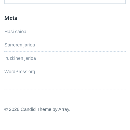
Meta
Hasi saioa
Sarreren jarioa
Iruzkinen jarioa
WordPress.org
© 2026 Candid Theme by
Array
.