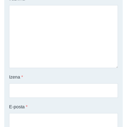
Izena
*
E-posta
*