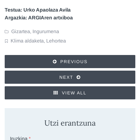
Testua: Urko Apaolaza Avila
Argazkia: ARGIAren artxiboa
Gizartea
,
Ingurumena
Klima aldaketa
,
Lehortea
PREVIOUS
NEXT
VIEW ALL
Utzi erantzuna
Iruzkina
*