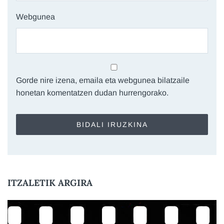
Webgunea
Gorde nire izena, emaila eta webgunea bilatzaile
honetan komentatzen dudan hurrengorako.
ITZALETIK ARGIRA