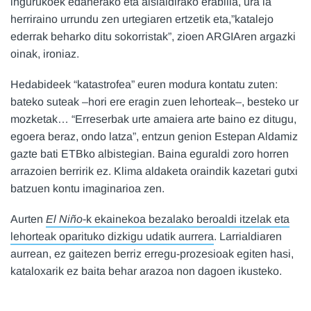
ingurukoek edanerako eta aisialdirako erabilia, ura ia
herriraino urrundu zen urtegiaren ertzetik eta,”katalejo
ederrak beharko ditu sokorristak”, zioen ARGIAren argazki
oinak, ironiaz.
Hedabideek “katastrofea” euren modura kontatu zuten:
bateko suteak –hori ere eragin zuen lehorteak–, besteko ur
mozketak… “Erreserbak urte amaiera arte baino ez ditugu,
egoera beraz, ondo latza”, entzun genion Estepan Aldamiz
gazte bati ETBko albistegian. Baina eguraldi zoro horren
arrazoien berririk ez. Klima aldaketa oraindik kazetari gutxi
batzuen kontu imaginarioa zen.
Aurten
El Niño
-k ekainekoa bezalako beroaldi itzelak eta
lehorteak oparituko dizkigu udatik aurrera
. Larrialdiaren
aurrean, ez gaitezen berriz erregu-prozesioak egiten hasi,
kataloxarik ez baita behar arazoa non dagoen ikusteko.