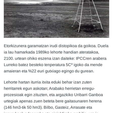
Etorkizunera garamatzan irudi distopikoa da goikoa. Duela
ia lau hamarkada 1989ko lehorte handian ateratakoa,
2100. urtean ohiko eszena izan daiteke: IPCCren arabera
Lurreko batez besteko tenperatura 5Cº igoko da mende
amaieran eta %22 euri gutxiago egingo du gurean.
Lehorte hartan iturria itxita eduki behar izan zuten
herritarrek egun askotan; Arabako herrietan erregu-
prozesioak egin zituzten, eta argazkiko Uribarri Ganboa
urtegiak apenas zuen beteta bere gaitasunaren herena
(146 hm3-tik 50 hm3). Bilbo, Gasteiz, Arrasate eta