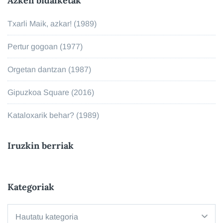
Azken bidalketak
Txarli Maik, azkar! (1989)
Pertur gogoan (1977)
Orgetan dantzan (1987)
Gipuzkoa Square (2016)
Kataloxarik behar? (1989)
Iruzkin berriak
Kategoriak
Kategoriak