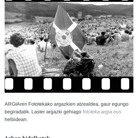
ARGIAren Fototekako argazkien atzealdea, gaur egungo
begiradatik. Laster argazki gehiago
fototeka.argia.eus
helbidean.