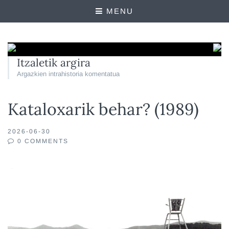
MENU
Itzaletik argira
Argazkien intrahistoria komentatua
Kataloxarik behar? (1989)
2026-06-30
0 COMMENTS