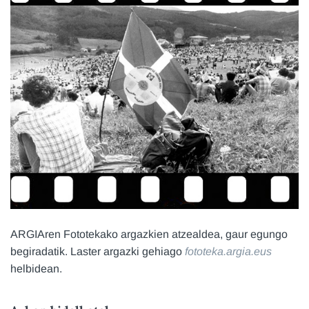
ARGIAren Fototekako argazkien atzealdea, gaur egungo
begiradatik. Laster argazki gehiago
fototeka.argia.eus
helbidean.