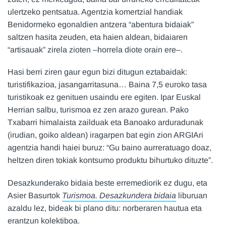
ulertzeko pentsatua. Agentzia komertzial handiak
Benidormeko egonaldien antzera “abentura bidaiak”
saltzen hasita zeuden, eta haien aldean, bidaiaren
“artisauak” zirela zioten –horrela diote orain ere–.
Hasi berri ziren gaur egun bizi ditugun eztabaidak:
turistifikazioa, jasangarritasuna… Baina 7,5 euroko tasa
turistikoak ez genituen usaindu ere egiten. Ipar Euskal
Herrian salbu, turismoa ez zen arazo gurean. Pako
Txabarri himalaista zailduak eta Banoako arduradunak
(irudian, goiko aldean) iragarpen bat egin zion ARGIAri
agentzia handi haiei buruz: “Gu baino aurreratuago doaz,
heltzen diren tokiak kontsumo produktu bihurtuko dituzte”.
Desazkunderako bidaia beste erremediorik ez dugu, eta
Asier Basurtok
Turismoa. Desazkundera bidaia
liburuan
azaldu lez, bideak bi plano ditu: norberaren hautua eta
erantzun kolektiboa.