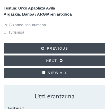
Testua: Urko Apaolaza Avila
Argazkia: Banoa / ARGIAren artxiboa
Gizartea
,
Ingurumena
Turismoa
PREVIOUS
NEXT
VIEW ALL
Utzi erantzuna
Iruzkina
*