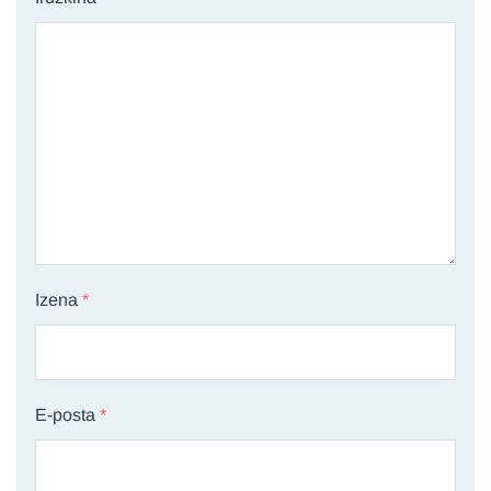
Izena
*
E-posta
*