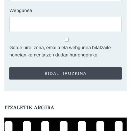
Webgunea
Gorde nire izena, emaila eta webgunea bilatzaile
honetan komentatzen dudan hurrengorako.
ITZALETIK ARGIRA