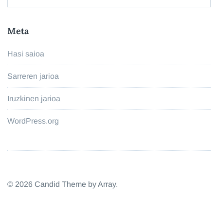
Meta
Hasi saioa
Sarreren jarioa
Iruzkinen jarioa
WordPress.org
© 2026 Candid Theme by
Array
.