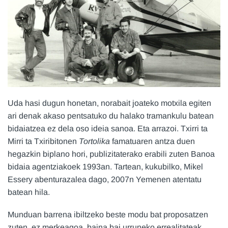
Uda hasi dugun honetan, norabait joateko motxila egiten
ari denak akaso pentsatuko du halako tramankulu batean
bidaiatzea ez dela oso ideia sanoa. Eta arrazoi. Txirri ta
Mirri ta Txiribitonen
Tortolika
famatuaren antza duen
hegazkin biplano hori, publizitaterako erabili zuten Banoa
bidaia agentziakoek 1993an. Tartean, kukubilko, Mikel
Essery abenturazalea dago, 2007n Yemenen atentatu
batean hila.
Munduan barrena ibiltzeko beste modu bat proposatzen
zuten, ez merkeagoa, baina bai urruneko errealitateak