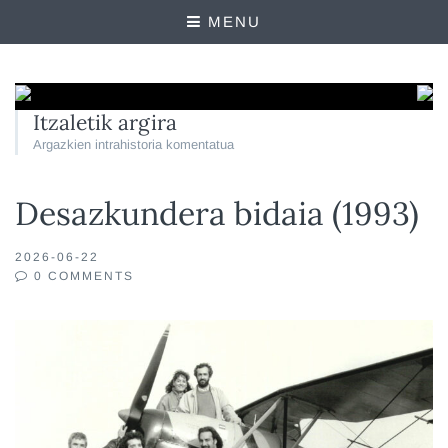
MENU
Itzaletik argira
Argazkien intrahistoria komentatua
Desazkundera bidaia (1993)
2026-06-22
0 COMMENTS