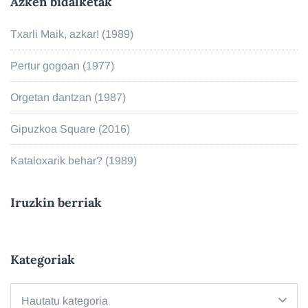
Azken bidalketak
Txarli Maik, azkar! (1989)
Pertur gogoan (1977)
Orgetan dantzan (1987)
Gipuzkoa Square (2016)
Kataloxarik behar? (1989)
Iruzkin berriak
Kategoriak
Kategoriak