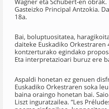
Wagner eta Schubert-en obrak.
Gasteizko Principal Antzokia. D
18a.
Bai, boluptuositatea, haragikoit
daiteke Euskadiko Orkestraren 
kontzerturako egindako propos
Eta interpretazioari buruz ere ba
Aspaldi honetan ez genuen disf
Euskadiko Orkestraren soka leu
baina oraingo honetan bai. Saioa
Liszt inguratzailea. “Les Prélud