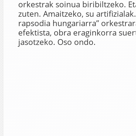
orkestrak soinua biribiltzeko. Et
zuten. Amaitzeko, su artifizialak.
rapsodia hungariarra” orkestrar
efektista, obra eraginkorra suer
jasotzeko. Oso ondo.