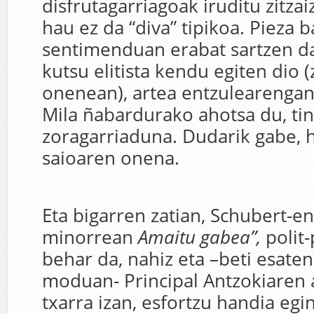
disfrutagarriagoak iruditu zitzai
hau ez da “diva” tipikoa. Pieza 
sentimenduan erabat sartzen da
kutsu elitista kendu egiten dio 
onenean), artea entzulearengan
Mila ñabardurako ahotsa du, ti
zoragarriaduna. Dudarik gabe, 
saioaren onena.
Eta bigarren zatian, Schubert-en 
minorrean
Amaitu gabea”,
polit-
behar da, nahiz eta –beti esate
moduan- Principal Antzokiaren 
txarra izan, esfortzu handia egi