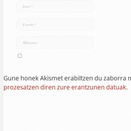
Gune honek Akismet erabiltzen du zaborra 
prozesatzen diren zure erantzunen datuak.