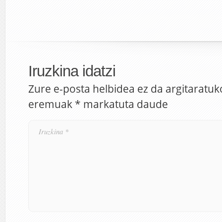
Iruzkina idatzi
Zure e-posta helbidea ez da argitaratuk
eremuak
*
markatuta daude