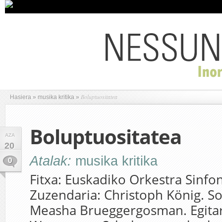
Boluptuositatea
Hasiera
»
musika kritika
»
Boluptuositatea
AZA
20
Atalak:
musika kritika
0
Fitxa: Euskadiko Orkestra Sinfo
Zuzendaria: Christoph König. S
Measha Brueggergosman. Egitara