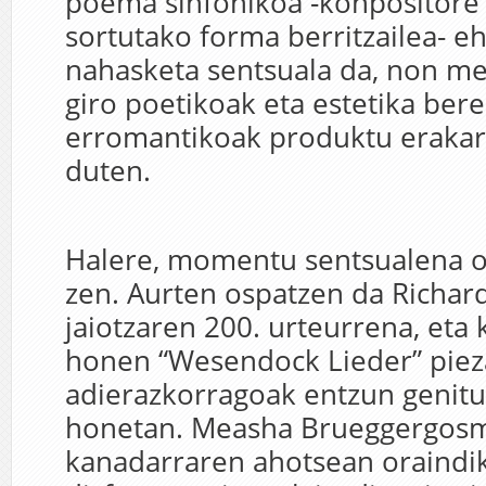
poema sinfonikoa -konpositore
sortutako forma berritzailea- 
nahasketa sentsuala da, non me
giro poetikoak eta estetika bere
erromantikoak produktu erakarg
duten.
Halere, momentu sentsualena on
zen. Aurten ospatzen da Richa
jaiotzaren 200. urteurrena, eta
honen “Wesendock Lieder” piez
adierazkorragoak entzun genitu
honetan. Measha Brueggergos
kanadarraren ahotsean oraindi