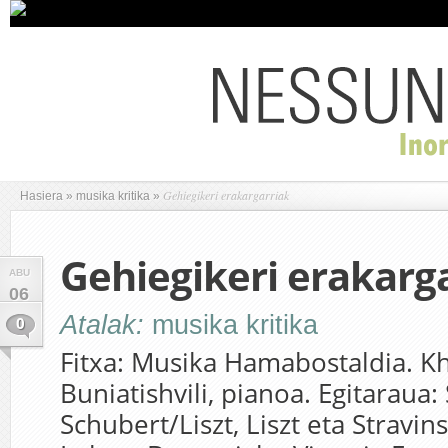
Gehiegikeri erakargarriak
Hasiera
»
musika kritika
»
Gehiegikeri erakarg
ABU
06
Atalak:
musika kritika
0
Fitxa: Musika Hamabostaldia. Kh
Buniatishvili, pianoa. Egitaraua:
Schubert/Liszt, Liszt eta Stravin