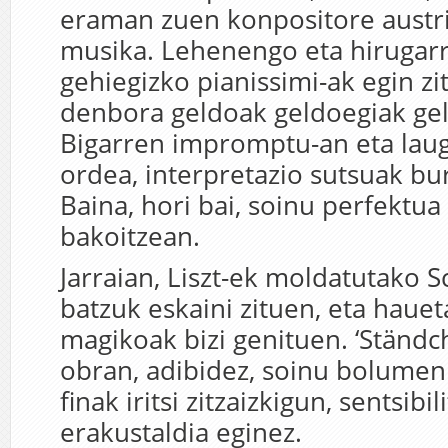
eraman zuen konpositore austr
musika. Lehenengo eta hirugar
gehiegizko pianissimi-ak egin zi
denbora geldoak geldoegiak geld
Bigarren impromptu-an eta lau
ordea, interpretazio sutsuak bu
Baina, hori bai, soinu perfektua
bakoitzean.
Jarraian, Liszt-ek moldatutako 
batzuk eskaini zituen, eta hau
magikoak bizi genituen. ‘Ständc
obran, adibidez, soinu bolumen 
finak iritsi zitzaizkigun, sentsibi
erakustaldia eginez.