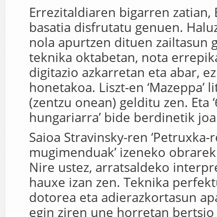
Errezitaldiaren bigarren zatian, 
basatia disfrutatu genuen. Halu
nola apurtzen dituen zailtasun 
teknika oktabetan, nota errepik
digitazio azkarretan eta abar, 
honetakoa. Liszt-en ‘Mazeppa’ lit
(zentzu onean) gelditu zen. Eta 
hungariarra’ bide berdinetik joa
Saioa Stravinsky-ren ‘Petruxka-r
mugimenduak’ izeneko obrareki
Nire ustez, arratsaldeko interp
hauxe izan zen. Teknika perfekt
dotorea eta adierazkortasun ap
egin ziren une horretan bertsio