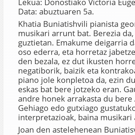
Lekua: Donostiako Victoria Euge
Data: abuztuaren 5a.
Khatia Buniatishvili pianista geo
musikari arrunt bat. Berezia da,
guztietan. Emakume deigarria d
oso ederra, eta horretaz jabetz
den bezala, ez dut ikusten horr
negatiborik, baizik eta kontrako
piano jole konpletoa da, ezin du
eskas bat bere jotzeko eran. Ga
andre honek arrakasta du bere
Gehiago edo gutxiago gustatuko
interpretazioak, baina musikari 
Joan den astelehenean Buniatisv