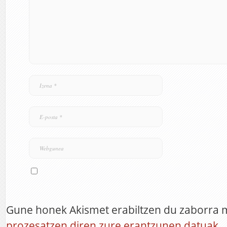
Gune honek Akismet erabiltzen du zaborra 
prozesatzen diren zure erantzunen datuak.