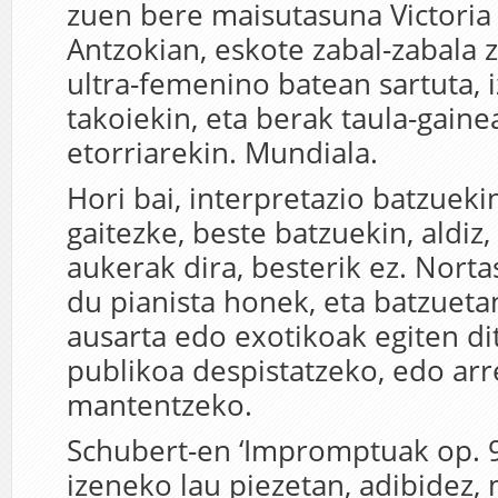
zuen bere maisutasuna Victoria
Antzokian, eskote zabal-zabala 
ultra-femenino batean sartuta, 
takoiekin, eta berak taula-gain
etorriarekin. Mundiala.
Hori bai, interpretazio batzuek
gaitezke, beste batzuekin, aldiz,
aukerak dira, besterik ez. Norta
du pianista honek, eta batzueta
ausarta edo exotikoak egiten di
publikoa despistatzeko, edo arr
mantentzeko.
Schubert-en ‘Impromptuak op. 9
izeneko lau piezetan, adibidez,