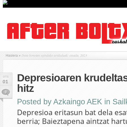
Data honetan egindako artikuluak: otsaila, 2023
Hasiera
»
Depresioaren krudelta
OTS
01
hitz
0
Posted by
Azkaingo AEK
in
Sai
Depresioa eritasun bat dela esa
berria; Baieztapena aintzat hart