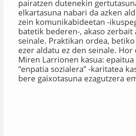
pairatzen dutenekin gertutasun
elkartasuna nabari da azken ald
zein komunikabideetan -ikuspeg
batetik bederen-, akaso zerbait 
seinale. Praktikan ordea, betiko
ezer aldatu ez den seinale. Hor
Miren Larrionen kasua: epaitua i
“enpatia sozialera” -karitatea k
bere gaixotasuna ezagutzera em