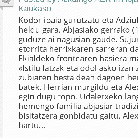
Kaukaso
Kodor ibaia gurutzatu eta Adziu
heldu gara. Abjasiako gerrako (
guduzelai nagusian gaude. Suju
etorrita herrixkaren sarreran d
Ekialdeko frontearen hasiera m
«Istilu latzak eta odol asko iza
zubiaren bestaldean dagoen herr
batek. Herrian murgildu eta Al
egin dugu topo. Udaletxeko lan
hemengo familia abjasiar tradiz
bisitatzera gonbidatu gaitu. Ale
hartu...