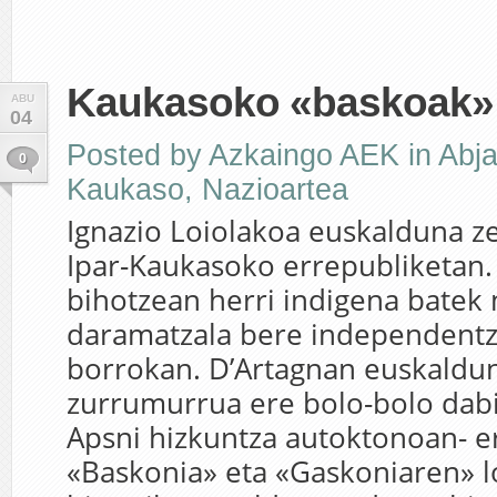
Kaukasoko «baskoak»
ABU
04
Posted by
Azkaingo AEK
in
Abja
0
Kaukaso
,
Nazioartea
Ignazio Loiolakoa euskalduna z
Ipar-Kaukasoko errepubliketan.
bihotzean herri indigena bate
daramatzala bere independentz
borrokan. D’Artagnan euskaldu
zurrumurrua ere bolo-bolo dabi
Apsni hizkuntza autoktonoan- e
«Baskonia» eta «Gaskoniaren» l