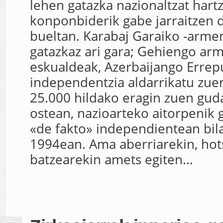
lehen gatazka nazionaltzat hart
konponbiderik gabe jarraitzen 
bueltan. Karabaj Garaiko -armen
gatazkaz ari gara; Gehiengo ar
eskualdeak, Azerbaijango Errepu
independentzia aldarrikatu zue
25.000 hildako eragin zuen gud
ostean, nazioarteko aitorpenik 
«de fakto» independientean bil
1994ean. Ama aberriarekin, hot
batzearekin amets egiten...