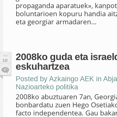
propaganda aparatuek», kanpotik
boluntarioen kopuru handia aitz
eta georgiar armadaren...
2008ko guda eta israel
ABU
10
eskuhartzea
0
Posted by
Azkaingo AEK
in
Abja
Nazioarteko politika
2008ko abuztuaren 7an, Georg
bonbardatu zuen Hego Osetiak
facto independentea. Gau bakar