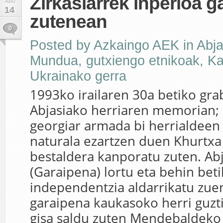
Zirkasiarrek inperioa g
ABU
14
zutenean
0
Posted by
Azkaingo AEK
in
Abja
Mundua
,
gutxiengo etnikoak
,
Ka
Ukrainako gerra
1993ko irailaren 30a betiko gra
Abjasiako herriaren memorian;
georgiar armada bi herrialdeen
naturala ezartzen duen Khurtxa
bestaldera kanporatu zuten. Abj
(Garaipena) lortu eta behin bet
independentzia aldarrikatu zuen
garaipena kaukasoko herri guzt
gisa saldu zuten Mendebaldeko 