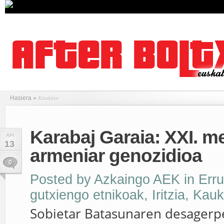
Kaukaso
Hasiera
»
Karabaj Garaia: XXI. 
API
13
armeniar genozidioa
0
Posted by
Azkaingo AEK
in
Err
gutxiengo etnikoak
,
Iritzia
,
Kauk
Sobietar Batasunaren desagerp