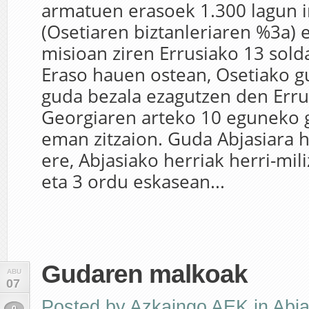
armatuen erasoek 1.300 lagun 
(Osetiaren biztanleriaren %3a) 
misioan ziren Errusiako 13 solda
Eraso hauen ostean, Osetiako 
guda bezala ezagutzen den Erru
Georgiaren arteko 10 eguneko g
eman zitzaion. Guda Abjasiara 
ere, Abjasiako herriak herri-mili
eta 3 ordu eskasean...
Gudaren malkoak
ABU
07
Posted by
Azkaingo AEK
in
Abja
0