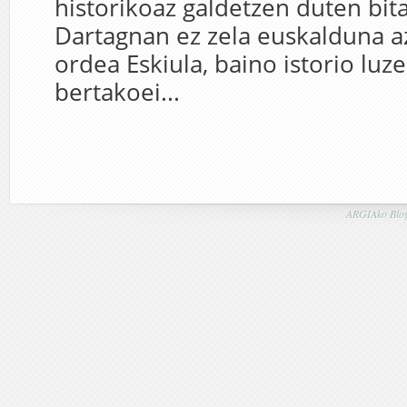
historikoaz galdetzen duten bit
Dartagnan ez zela euskalduna a
ordea Eskiula, baino istorio luz
bertakoei...
ARGIAko Blog