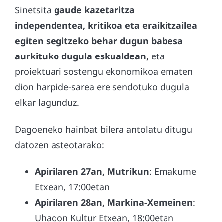
Sinetsita
gaude kazetaritza
independentea, kritikoa eta eraikitzailea
egiten segitzeko behar dugun babesa
aurkituko dugula eskualdean,
eta
proiektuari sostengu ekonomikoa ematen
dion harpide-sarea ere sendotuko dugula
elkar lagunduz.
Dagoeneko hainbat bilera antolatu ditugu
datozen asteotarako:
Apirilaren 27an, Mutrikun
: Emakume
Etxean, 17:00etan
Apirilaren 28an, Markina-Xemeinen
:
Uhagon Kultur Etxean, 18:00etan