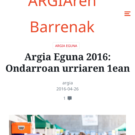
ARGIAren
Barrenak
ARGIA EGUNA
Argia Eguna 2016:
Ondarroan urriaren 1ean
argia
2016-04-26
1