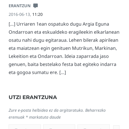
ERANTZUN
2016-06-13,
11:20
[…] Urriaren 1ean ospatuko dugu Argia Eguna
Ondarroan eta eskualdeko eragileekin elkarlanean
osatu nahi dugu egitaraua. Lehen bilerak apirilean
eta maiatzean egin genituen Mutrikun, Markinan,
Lekeition eta Ondarroan. Ideia zaparrada jaso
genuen, baita bestelako festa bat egiteko indarra
eta gogoa sumatu ere. […]
UTZI ERANTZUNA
Zure e-posta helbidea ez da argitaratuko.
Beharrezko
eremuak
*
markatuta daude