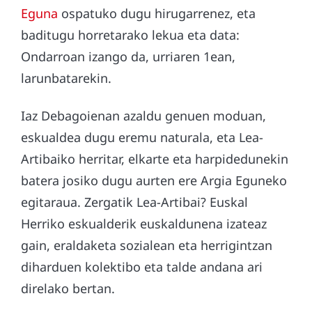
Eguna
ospatuko dugu hirugarrenez, eta
baditugu horretarako lekua eta data:
Ondarroan izango da, urriaren 1ean,
larunbatarekin.
Iaz Debagoienan azaldu genuen moduan,
eskualdea dugu eremu naturala, eta Lea-
Artibaiko herritar, elkarte eta harpidedunekin
batera josiko dugu aurten ere Argia Eguneko
egitaraua. Zergatik Lea-Artibai? Euskal
Herriko eskualderik euskaldunena izateaz
gain, eraldaketa sozialean eta herrigintzan
diharduen kolektibo eta talde andana ari
direlako bertan.