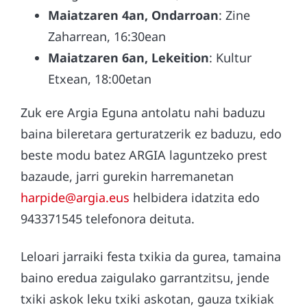
Maiatzaren 4an, Ondarroan
: Zine
Zaharrean, 16:30ean
Maiatzaren 6an, Lekeition
: Kultur
Etxean, 18:00etan
Zuk ere Argia Eguna antolatu nahi baduzu
baina bileretara gerturatzerik ez baduzu, edo
beste modu batez ARGIA laguntzeko prest
bazaude, jarri gurekin harremanetan
harpide@argia.eus
helbidera idatzita edo
943371545 telefonora deituta.
Leloari jarraiki festa txikia da gurea, tamaina
baino eredua zaigulako garrantzitsu, jende
txiki askok leku txiki askotan, gauza txikiak