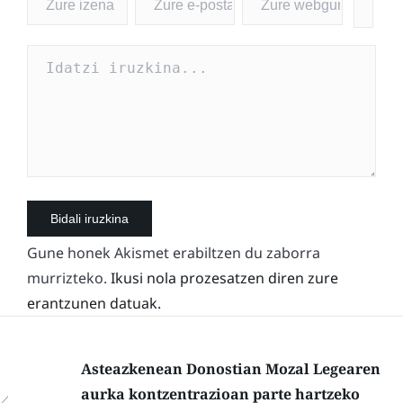
Gune honek Akismet erabiltzen du zaborra
murrizteko.
Ikusi nola prozesatzen diren zure
erantzunen datuak.
Asteazkenean Donostian Mozal Legearen
aurka kontzentrazioan parte hartzeko