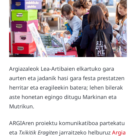
Argiazaleok Lea-Artibaien elkartuko gara
aurten eta jadanik hasi gara festa prestatzen
herritar eta eragileekin batera; lehen bilerak
aste honetan egingo ditugu Markinan eta
Mutrikun.
ARGIAren proiektu komunikatiboa partekatu
eta
Txikitik Eragiten
jarraitzeko helburuz
Argia