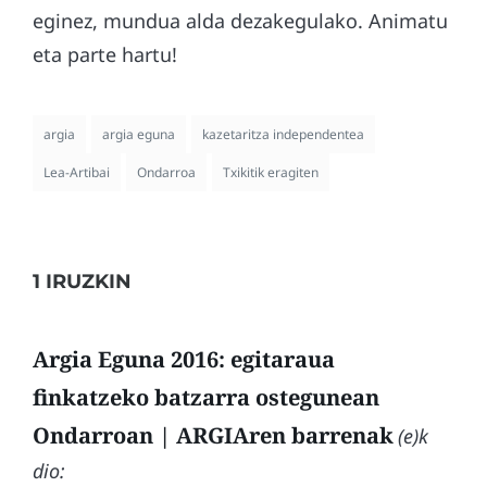
eginez, mundua alda dezakegulako. Animatu
eta parte hartu!
argia
argia eguna
kazetaritza independentea
Lea-Artibai
Ondarroa
Txikitik eragiten
1 IRUZKIN
Argia Eguna 2016: egitaraua
finkatzeko batzarra ostegunean
Ondarroan | ARGIAren barrenak
(e)k
dio: