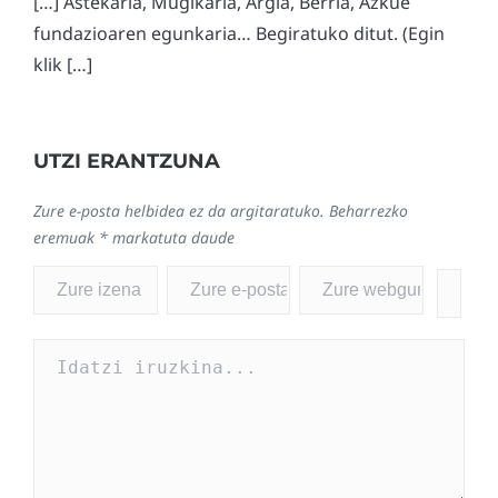
[…] Astekaria, Mugikaria, Argia, Berria, Azkue
fundazioaren egunkaria… Begiratuko ditut. (Egin
klik […]
UTZI ERANTZUNA
Zure e-posta helbidea ez da argitaratuko.
Beharrezko
eremuak
*
markatuta daude