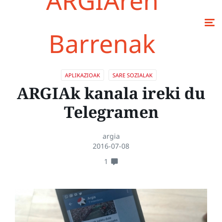
ARGIAren
Barrenak
APLIKAZIOAK
SARE SOZIALAK
ARGIAk kanala ireki du
Telegramen
argia
2016-07-08
1