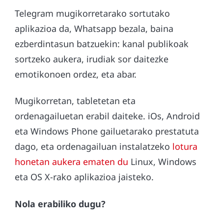
Telegram mugikorretarako sortutako
aplikazioa da, Whatsapp bezala, baina
ezberdintasun batzuekin: kanal publikoak
sortzeko aukera, irudiak sor daitezke
emotikonoen ordez, eta abar.
Mugikorretan, tabletetan eta
ordenagailuetan erabil daiteke. iOs, Android
eta Windows Phone gailuetarako prestatuta
dago, eta ordenagailuan instalatzeko
lotura
honetan aukera ematen du
Linux, Windows
eta OS X-rako aplikazioa jaisteko.
Nola erabiliko dugu?