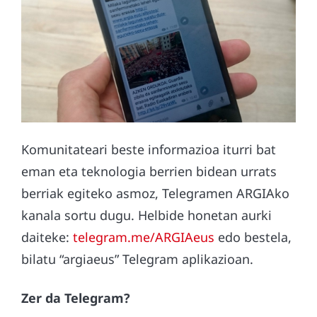
Komunitateari beste informazioa iturri bat
eman eta teknologia berrien bidean urrats
berriak egiteko asmoz, Telegramen ARGIAko
kanala sortu dugu. Helbide honetan aurki
daiteke:
telegram.me/ARGIAeus
edo bestela,
bilatu “argiaeus” Telegram aplikazioan.
Zer da Telegram?