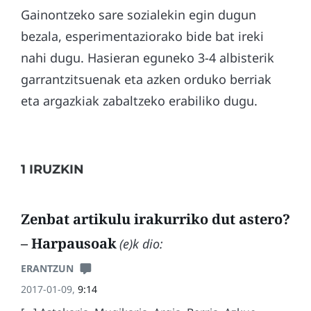
Gainontzeko sare sozialekin egin dugun
bezala, esperimentaziorako bide bat ireki
nahi dugu. Hasieran eguneko 3-4 albisterik
garrantzitsuenak eta azken orduko berriak
eta argazkiak zabaltzeko erabiliko dugu.
1 IRUZKIN
Zenbat artikulu irakurriko dut astero?
– Harpausoak
(e)k dio:
ERANTZUN
2017-01-09,
9:14