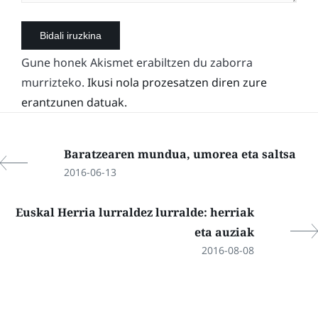
Gune honek Akismet erabiltzen du zaborra
murrizteko.
Ikusi nola prozesatzen diren zure
erantzunen datuak.
Baratzearen mundua, umorea eta saltsa
2016-06-13
Euskal Herria lurraldez lurralde: herriak
eta auziak
2016-08-08