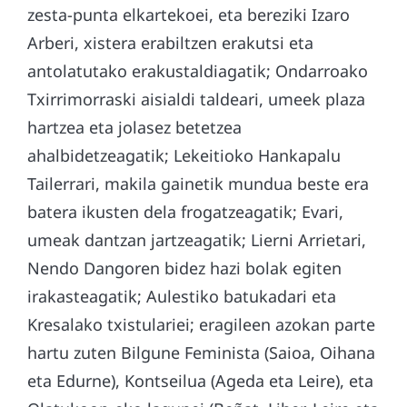
zesta-punta elkartekoei, eta bereziki Izaro
Arberi, xistera erabiltzen erakutsi eta
antolatutako erakustaldiagatik; Ondarroako
Txirrimorraski aisialdi taldeari, umeek plaza
hartzea eta jolasez betetzea
ahalbidetzeagatik; Lekeitioko Hankapalu
Tailerrari, makila gainetik mundua beste era
batera ikusten dela frogatzeagatik; Evari,
umeak dantzan jartzeagatik; Lierni Arrietari,
Nendo Dangoren bidez hazi bolak egiten
irakasteagatik; Aulestiko batukadari eta
Kresalako txistulariei; eragileen azokan parte
hartu zuten Bilgune Feminista (Saioa, Oihana
eta Edurne), Kontseilua (Ageda eta Leire), eta