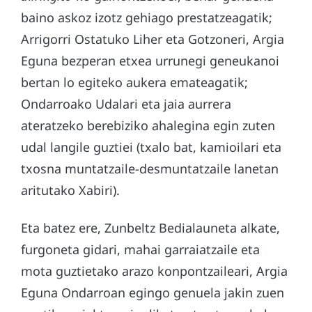
baino askoz izotz gehiago prestatzeagatik;
Arrigorri Ostatuko Liher eta Gotzoneri, Argia
Eguna bezperan etxea urrunegi geneukanoi
bertan lo egiteko aukera emateagatik;
Ondarroako Udalari eta jaia aurrera
ateratzeko berebiziko ahalegina egin zuten
udal langile guztiei (txalo bat, kamioilari eta
txosna muntatzaile-desmuntatzaile lanetan
aritutako Xabiri).
Eta batez ere, Zunbeltz Bedialauneta alkate,
furgoneta gidari, mahai garraiatzaile eta
mota guztietako arazo konpontzaileari, Argia
Eguna Ondarroan egingo genuela jakin zuen