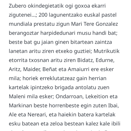
Zubero okindegietatik ogi goxoa ekarri
zigutenei…; 200 lagunentzako euskal pastel
mundiala prestatu zigun Mari Tere Gonzalez
berangoztar harpidedunari musu handi bat;
beste bat gu jaian ginen bitartean zaintza
lanetan aritu ziren etxeko guztiei; Mutrikutik
etorrita txosnan aritu ziren Bidatz, Edurne,
Aritz, Maider, Beñat eta Amaiurri ere esker
mila; horiek erreklutatzeaz gain herrian
kartelak ipintzeko brigada antolatu zuen
Maleni mila esker; Ondarroan, Lekeition eta
Markinan beste horrenbeste egin zuten Ibai,
Ale eta Nereari, eta haiekin batera kartelak
esku batean eta zeloa bestean kalez kale ibili