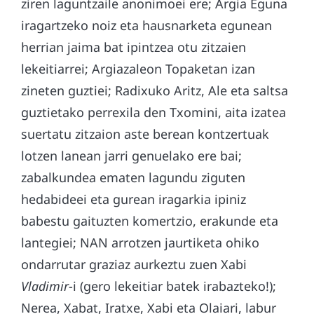
ziren laguntzaile anonimoei ere; Argia Eguna
iragartzeko noiz eta hausnarketa egunean
herrian jaima bat ipintzea otu zitzaien
lekeitiarrei; Argiazaleon Topaketan izan
zineten guztiei; Radixuko Aritz, Ale eta saltsa
guztietako perrexila den Txomini, aita izatea
suertatu zitzaion aste berean kontzertuak
lotzen lanean jarri genuelako ere bai;
zabalkundea ematen lagundu ziguten
hedabideei eta gurean iragarkia ipiniz
babestu gaituzten komertzio, erakunde eta
lantegiei; NAN arrotzen jaurtiketa ohiko
ondarrutar graziaz aurkeztu zuen Xabi
Vladimir
-i (gero lekeitiar batek irabazteko!);
Nerea, Xabat, Iratxe, Xabi eta Olaiari, labur