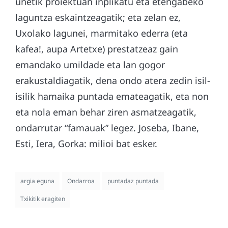
unetik proiektuan inplikatu eta etengabeko
laguntza eskaintzeagatik; eta zelan ez,
Uxolako lagunei, marmitako ederra (eta
kafea!, aupa Artetxe) prestatzeaz gain
emandako umildade eta lan gogor
erakustaldiagatik, dena ondo atera zedin isil-
isilik hamaika puntada emateagatik, eta non
eta nola eman behar ziren asmatzeagatik,
ondarrutar “famauak” legez. Joseba, Ibane,
Esti, Iera, Gorka: milioi bat esker.
argia eguna
Ondarroa
puntadaz puntada
Txikitik eragiten