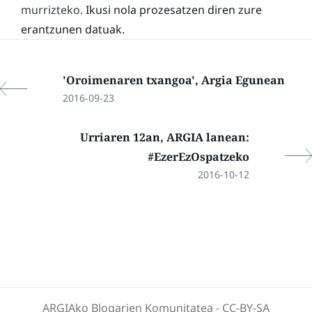
murrizteko.
Ikusi nola prozesatzen diren zure
erantzunen datuak.
'Oroimenaren txangoa', Argia Egunean
2016-09-23
Urriaren 12an, ARGIA lanean:
#EzerEzOspatzeko
2016-10-12
ARGIAko Blogarien Komunitatea
-
CC-BY-SA