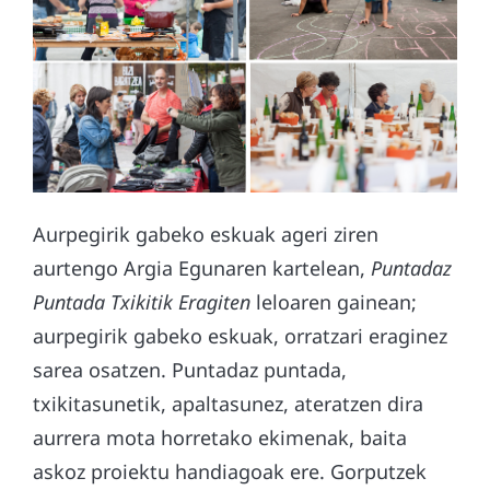
Aurpegirik gabeko eskuak ageri ziren
aurtengo Argia Egunaren kartelean,
Puntadaz
Puntada Txikitik Eragiten
leloaren gainean;
aurpegirik gabeko eskuak, orratzari eraginez
sarea osatzen. Puntadaz puntada,
txikitasunetik, apaltasunez, ateratzen dira
aurrera mota horretako ekimenak, baita
askoz proiektu handiagoak ere. Gorputzek