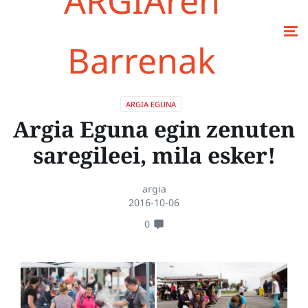
ARGIAren
Barrenak
ARGIA EGUNA
Argia Eguna egin zenuten
saregileei, mila esker!
argia
2016-10-06
0