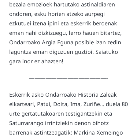
bezala emozioek hartutako astinaldiaren
ondoren, esku horien atzeko aurpegi
ezkutuei izena ipini eta eskerrik beroenak
eman nahi dizkizuegu, lerro hauen bitartez,
Ondarroako Argia Eguna posible izan zedin
laguntza eman diguzuen guztioi. Saiatuko
gara inor ez ahazten!
——————————————-
Eskerrik asko Ondarroako Historia Zaleak
elkarteari, Patxi, Doita, Ima, Zuriñe… duela 80
urte gertatutakoaren testigantzekin eta
Saturrarango irrintziekin denon bihotz
barrenak astintzeagatik; Markina-Xemeingo