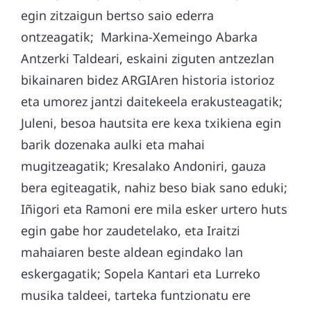
egin zitzaigun bertso saio ederra
ontzeagatik; Markina-Xemeingo Abarka
Antzerki Taldeari, eskaini ziguten antzezlan
bikainaren bidez ARGIAren historia istorioz
eta umorez jantzi daitekeela erakusteagatik;
Juleni, besoa hautsita ere kexa txikiena egin
barik dozenaka aulki eta mahai
mugitzeagatik; Kresalako Andoniri, gauza
bera egiteagatik, nahiz beso biak sano eduki;
Iñigori eta Ramoni ere mila esker urtero huts
egin gabe hor zaudetelako, eta Iraitzi
mahaiaren beste aldean egindako lan
eskergagatik; Sopela Kantari eta Lurreko
musika taldeei, tarteka funtzionatu ere