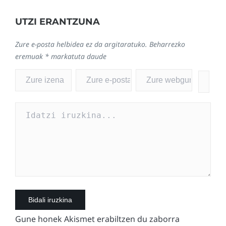
UTZI ERANTZUNA
Zure e-posta helbidea ez da argitaratuko.
Beharrezko
eremuak
*
markatuta daude
Gune honek Akismet erabiltzen du zaborra