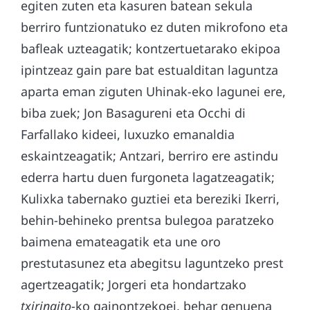
egiten zuten eta kasuren batean sekula
berriro funtzionatuko ez duten mikrofono eta
bafleak uzteagatik; kontzertuetarako ekipoa
ipintzeaz gain pare bat estualditan laguntza
aparta eman ziguten Uhinak-eko lagunei ere,
biba zuek; Jon Basagureni eta Occhi di
Farfallako kideei, luxuzko emanaldia
eskaintzeagatik; Antzari, berriro ere astindu
ederra hartu duen furgoneta lagatzeagatik;
Kulixka tabernako guztiei eta bereziki Ikerri,
behin-behineko prentsa bulegoa paratzeko
baimena emateagatik eta une oro
prestutasunez eta abegitsu laguntzeko prest
agertzeagatik; Jorgeri eta hondartzako
txiringito
-ko gainontzekoei, behar genuena