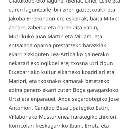
Olatukoop-eko lagunei (Beñat, Liher, Leire eta
euren laguntzaile ibili ziren gaztetxoak), eta
Jakoba Errekondori ere eskerrak; baita Mitxel
Zenarruzabeitia eta haren aita Sabin,
Mutrikuko Juan Martin eta Miriam, eta
entsalada oparoa prestatzeko barazkiak
ekarri zizkiguten Lea-Artibaiko gainerako
nekazari ekologikoei ere; txosna utzi zigun
Etxebarriako kultur elkarteko koadrilari eta
Mariori, eta txosnako kamarak betetzeko
adina genero ekarri zuten Boga garagardoko
Urtzi eta enparauei, Axpe sagardotegiko Jose
Antoniori, Candido Besa upategiko Estiri,
Villabonako Musturienea harategiko Iñixiori,
Korricolari freskagarriko Ibani, Errota eta