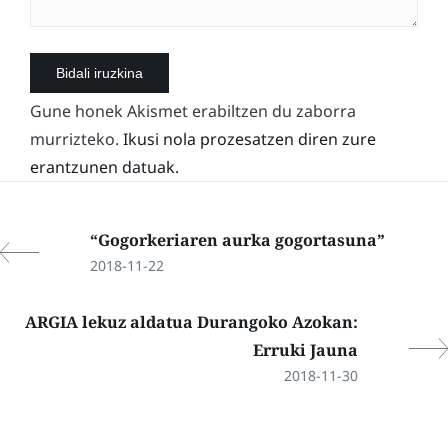
Gune honek Akismet erabiltzen du zaborra
murrizteko.
Ikusi nola prozesatzen diren zure
erantzunen datuak.
“Gogorkeriaren aurka gogortasuna”
2018-11-22
ARGIA lekuz aldatua Durangoko Azokan:
Erruki Jauna
2018-11-30