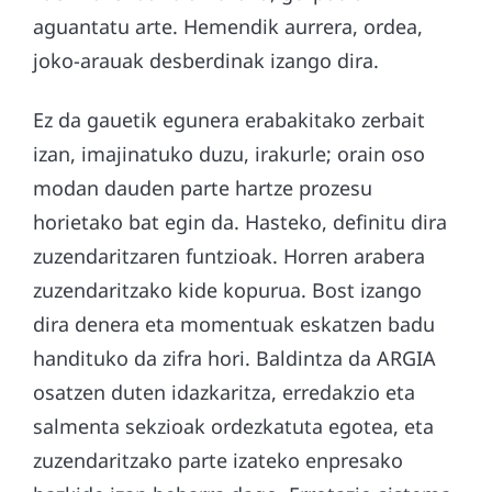
aguantatu arte. Hemendik aurrera, ordea,
joko-arauak desberdinak izango dira.
Ez da gauetik egunera erabakitako zerbait
izan, imajinatuko duzu, irakurle; orain oso
modan dauden parte hartze prozesu
horietako bat egin da. Hasteko, definitu dira
zuzendaritzaren funtzioak. Horren arabera
zuzendaritzako kide kopurua. Bost izango
dira denera eta momentuak eskatzen badu
handituko da zifra hori. Baldintza da ARGIA
osatzen duten idazkaritza, erredakzio eta
salmenta sekzioak ordezkatuta egotea, eta
zuzendaritzako parte izateko enpresako