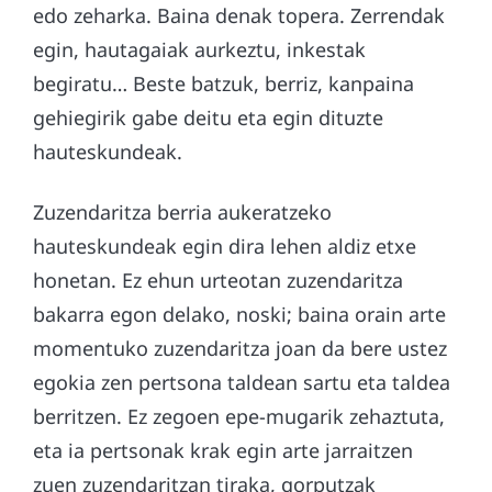
edo zeharka. Baina denak topera. Zerrendak
egin, hautagaiak aurkeztu, inkestak
begiratu… Beste batzuk, berriz, kanpaina
gehiegirik gabe deitu eta egin dituzte
hauteskundeak.
Zuzendaritza berria aukeratzeko
hauteskundeak egin dira lehen aldiz etxe
honetan. Ez ehun urteotan zuzendaritza
bakarra egon delako, noski; baina orain arte
momentuko zuzendaritza joan da bere ustez
egokia zen pertsona taldean sartu eta taldea
berritzen. Ez zegoen epe-mugarik zehaztuta,
eta ia pertsonak krak egin arte jarraitzen
zuen zuzendaritzan tiraka, gorputzak