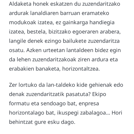
Aldaketa honek eskatzen du zuzendaritzako
ardurak lanaldiaren barruan eramateko
modukoak izatea, ez gainkarga handiegia
izatea, bestela, bizitzako egoeraren arabera,
langile denek ezingo bailukete zuzendaritza
osatu. Azken urteetan lantaldeen bidez egin
da lehen zuzendaritzakoak ziren ardura eta
erabakien banaketa, horizontaltzea.
Zer lortuko da lan-taldeko kide gehienak edo
denak zuzendaritzatik pasatuta? Ekipo
formatu eta sendoago bat, enpresa
horizontalago bat, ikuspegi zabalagoa… Hori
behintzat gure esku dago.