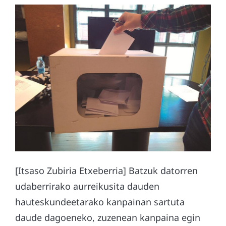
[Itsaso Zubiria Etxeberria] Batzuk datorren
udaberrirako aurreikusita dauden
hauteskundeetarako kanpainan sartuta
daude dagoeneko, zuzenean kanpaina egin