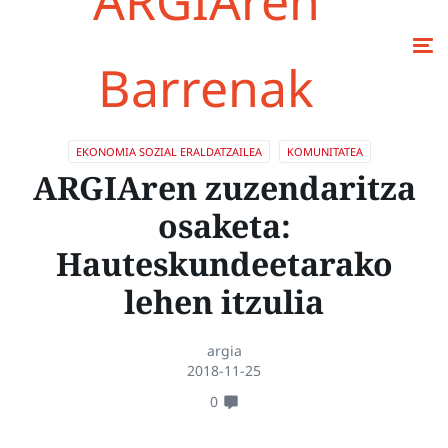
ARGIAren
Barrenak
EKONOMIA SOZIAL ERALDATZAILEA
KOMUNITATEA
ARGIAren zuzendaritza
osaketa:
Hauteskundeetarako
lehen itzulia
argia
2018-11-25
0