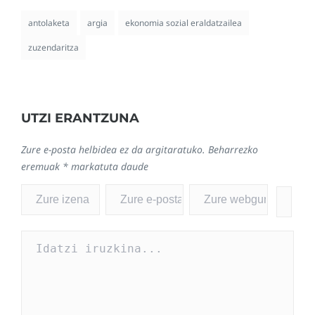
antolaketa
argia
ekonomia sozial eraldatzailea
zuzendaritza
UTZI ERANTZUNA
Zure e-posta helbidea ez da argitaratuko.
Beharrezko
eremuak
*
markatuta daude