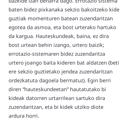
bazkide izan beharra dago. Errotazio sistema
baten bidez pixkanaka sekzio bakoitzeko kide
guztiak momenturen batean zuzendaritzan
egotea da asmoa, eta bost urterako hartuko
da kargua. Hauteskundeak, baina, ez dira
bost urtean behin izango, urtero baizik;
errotazio-sistemaren bidez zuzendaritza
urtero joango baita kideren bat aldatzen (beti
ere sekzio guztietako jendea zuzendaritzan
ordezkatuta dagoela bermatuz). Egin berri
diren “hauteskundeetan” hautatutako bi
kideak datorren urtarrilean sartuko dira
zuzendaritzan, eta bi kidek utziko diote
ardura horri.