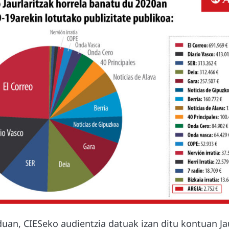
uan, CIESeko audientzia datuak izan ditu kontuan Jau