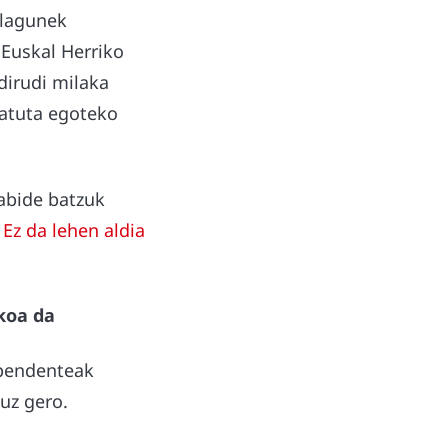
 lagunek
 Euskal Herriko
dirudi milaka
matuta egoteko
dabide batzuk
.
Ez da lehen aldia
koa da
ependenteak
uz gero.