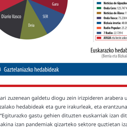
zari zuzenean galdetu diogu zein irizpideren arabera u
alako hedabideak eta gure irakurleak, eta erantzun
: “Egiturazko gastu gehien dituzten euskarriak izan d
jakina izan pandemiak gizarteko sektore guztietan iz