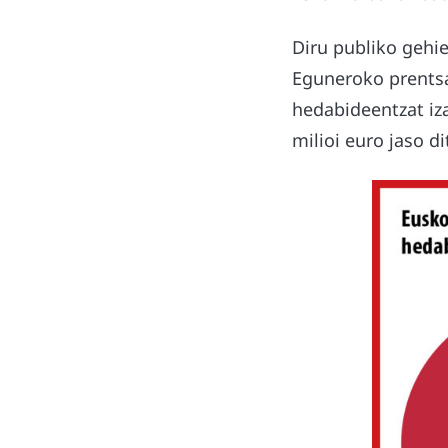
Diru publiko gehie
Eguneroko prentsa 
hedabideentzat iz
milioi euro jaso di