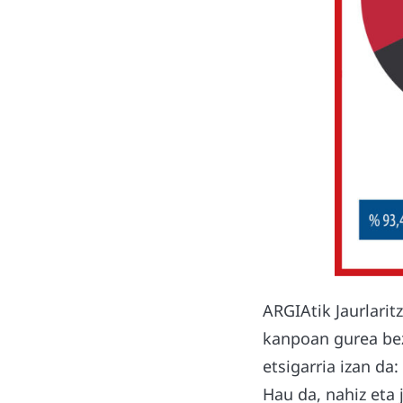
ARGIAtik Jaurlarit
kanpoan gurea bez
etsigarria izan da
Hau da, nahiz eta 