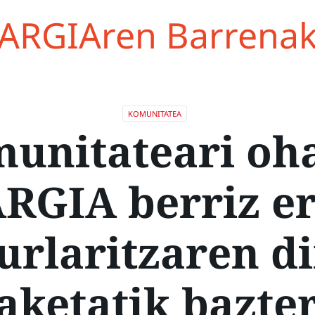
ARGIAren Barrena
KOMUNITATEA
unitateari oh
RGIA berriz e
urlaritzaren d
aketatik bazter