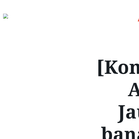
[Kom
A
Ja
ban