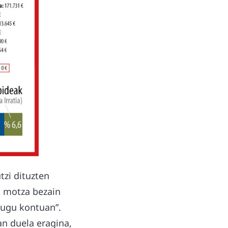
tzi dituzten
a motza bezain
itugu kontuan”.
an duela eragina,