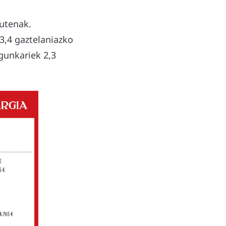
dutenak.
93,4 gaztelaniazko
unkariek 2,3