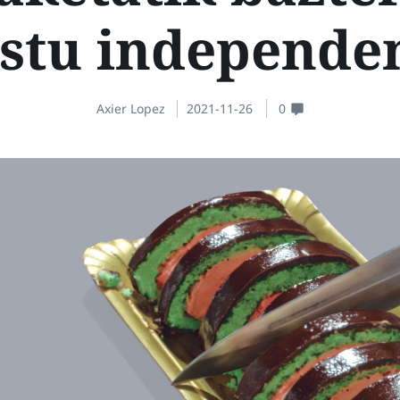
stu independen
Axier Lopez
2021-11-26
0