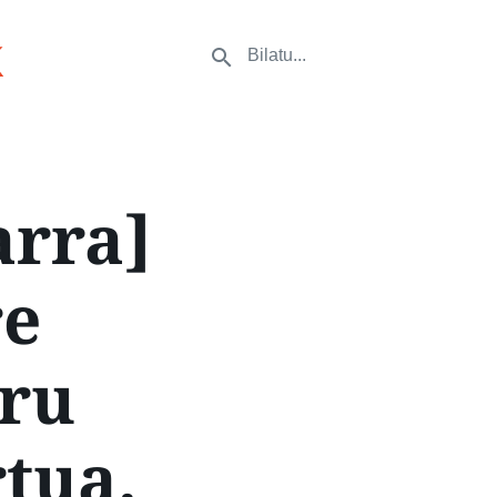
k
arra]
re
iru
tua.