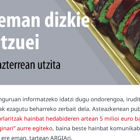
nguruan informatzeko idatzi dugu ondorengoa, irudit
ak ezagutu beharreko zerbait dela. Asteazkenean pu
rlaritzak hainbat hedabideren artean 5 milioi euro b
inari” aurre egiteko
, baina beste hainbat komunikabi
 ere eman, tartean ARGIAri.