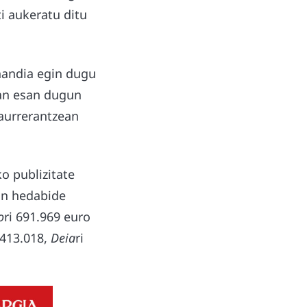
ti aukeratu ditu
handia egin dugu
tan esan dugun
 aurrerantzean
o publizitate
in hedabide
o
ri 691.969 euro
 413.018,
Deia
ri