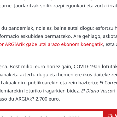
rne, Jaurlaritzak soilik zazpi egunkari eta zortzi irra
.
 du pandemiak, nola ez, baina eutsi diogu; esfortzu 
informazio eskubidea bermatzeko. Are gehiago, asko
or ARGIArik gabe utzi arazo ekonomikoengatik
, ezta
ena. Bost milioi euro horiez gain, COVID-19ari lotutak
 banaketa aztertu dugu eta hemen ere ikus daiteke ze
Lakuak diru publikoarekin eta zein baztertu:
El Corre
emiarekin loturiko iragarkien bidez,
El Diario Vasco
ri
aso du ARGIAk? 2.700 euro.