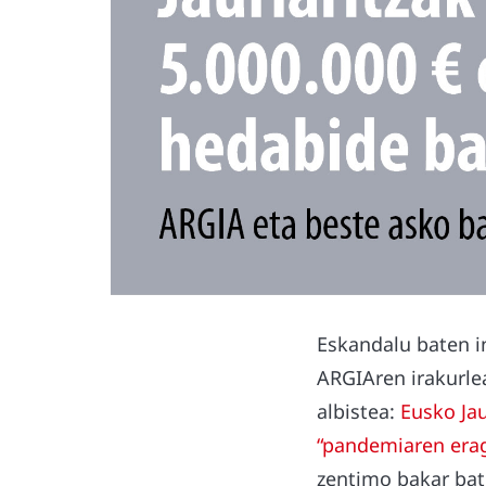
Eskandalu baten i
ARGIAren irakurle
albistea:
Eusko Jau
“pandemiaren erag
zentimo bakar bat