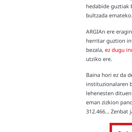
hedabide guztiak ba
bultzada emateko
ARGIAn ere eragin
herritar guztion 
bezala,
ez dugu in
utziko ere.
Baina hori ez da d
instituzionalaren
lehenesten dituen 
eman zizkion pand
312.466… Zenbat j