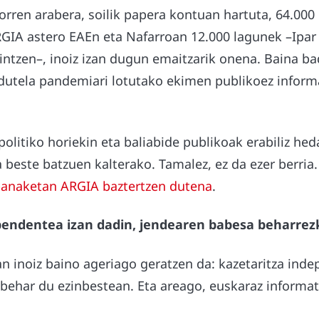
orren arabera, soilik papera kontuan hartuta, 64.000
RGIA astero EAEn eta Nafarroan 12.000 lagunek –Ipar
intzen–, inoiz izan dugun emaitzarik onena. Baina ba
z dutela pandemiari lotutako ekimen publikoez infor
politiko horiekin eta baliabide publikoak erabiliz he
a beste batzuen kalterako. Tamalez, ez da ezer berria
banaketan ARGIA baztertzen dutena
.
pendentea izan dadin, jendearen babesa beharrez
n inoiz baino ageriago geratzen da: kazetaritza ind
behar du ezinbestean. Eta areago, euskaraz informat