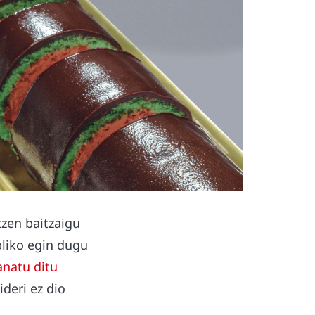
zen baitzaigu
bliko egin dugu
anatu ditu
deri ez dio