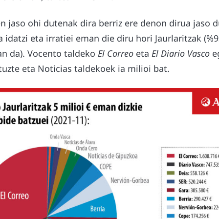
n jaso ohi dutenak dira berriz ere denon dirua jaso 
idatzi eta irratiei eman die diru hori Jaurlaritzak (%
an da). Vocento taldeko
El Correo
eta
El Diario Vasco
eg
tuzte eta Noticias taldekoek ia milioi bat.