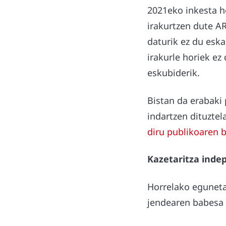
2021eko inkesta h
irakurtzen dute A
daturik ez du eska
irakurle horiek e
eskubiderik.
Bistan da erabaki 
indartzen dituztel
diru publikoaren 
Kazetaritza inde
Horrelako eguneta
jendearen babesa 