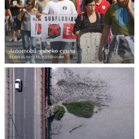
Automobil
gabeko
eguna
KLIMA ALDAKETA
KUTSADURA