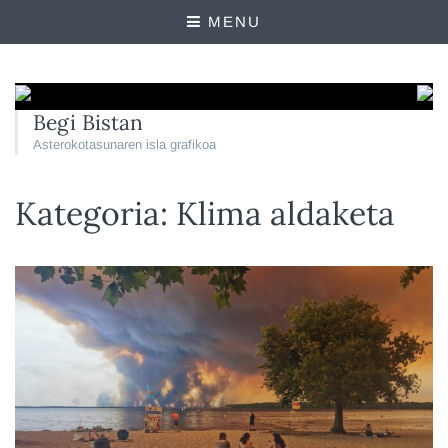
MENU
Begi Bistan
Asterokotasunaren isla grafikoa
Kategoria:
Klima aldaketa