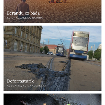
Berandu ez bada
KLIMA ALDAKETA
NATURA
Deformaturik
ALEMANIA
KLIMA ALDAKETA