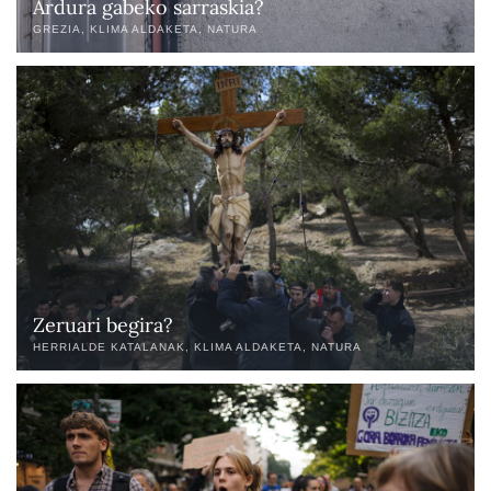
Ardura gabeko sarraskia?
GREZIA
KLIMA ALDAKETA
NATURA
Zeruari begira?
HERRIALDE KATALANAK
KLIMA ALDAKETA
NATURA