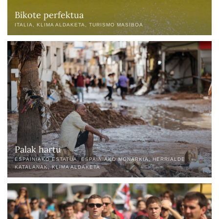
Bikote perfektua
ITALIA
KLIMA ALDAKETA
TURISMO MASIBOA
Palak hartu
ESPAINIAKO ESTATUA
ESPAINIAKO MONARKIA
HERRIALDE
KATALANAK
KLIMA ALDAKETA