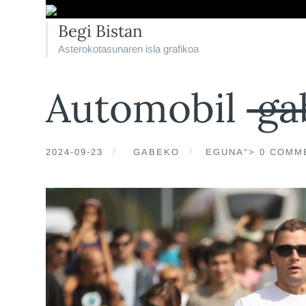
Begi Bistan
Asterokotasunaren isla grafikoa
Automobil
ga
2024-09-23
GABEKO
EGUNA"> 0 COMM