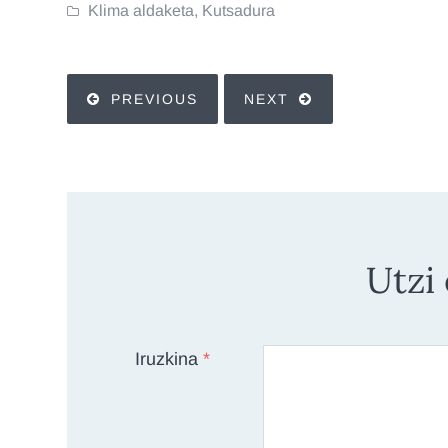
Klima aldaketa
,
Kutsadura
PREVIOUS
NEXT
Utzi
Iruzkina
*