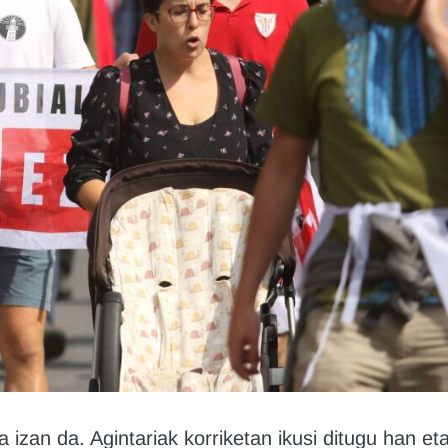
izan da. Agintariak korriketan ikusi ditugu han et