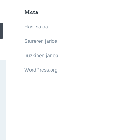
Meta
Hasi saioa
Sarreren jarioa
Iruzkinen jarioa
WordPress.org