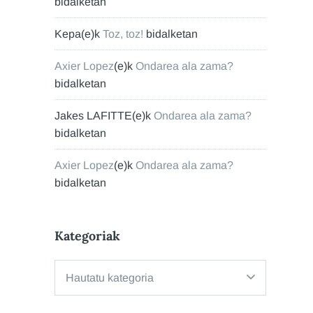
bidalketan
Kepa
(e)k
Toz, toz!
bidalketan
Axier Lopez
(e)k
Ondarea ala zama?
bidalketan
Jakes LAFITTE
(e)k
Ondarea ala zama?
bidalketan
Axier Lopez
(e)k
Ondarea ala zama?
bidalketan
Kategoriak
Kategoriak