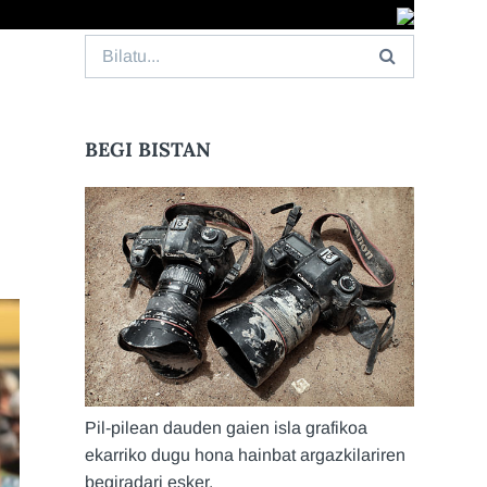
Search
for:
BEGI BISTAN
Pil-pilean dauden gaien isla grafikoa
ekarriko dugu hona hainbat argazkilariren
begiradari esker.