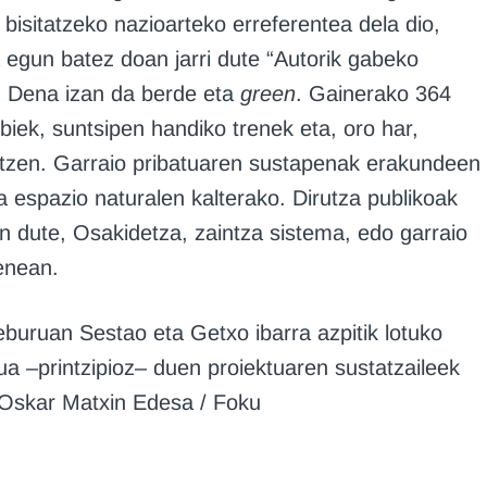
bisitatzeko nazioarteko erreferentea dela dio,
 egun batez doan jarri dute “Autorik gabeko
. Dena izan da berde eta
green
. Gainerako 364
biek, suntsipen handiko trenek eta, oro har,
tzen. Garraio pribatuaren sustapenak erakundeen
 espazio naturalen kalterako. Dirutza publikoak
n dute, Osakidetza, zaintza sistema, edo garraio
enean.
buruan Sestao eta Getxo ibarra azpitik lotuko
ua –printzipioz– duen proiektuaren sustatzaileek
 Oskar Matxin Edesa / Foku