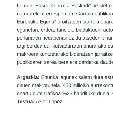
hemen. Basquetourrek “Euskadi” bizikletaz 
naturarekiko errespetuan. Garraio publikoa
Europako Eguna” oroitzapen txartela opari
egunetan, ordea, tunelek, biaduktuek, auto
porlanaren hedapenak ez du atsedenik har
argi berdea du, kutsaduraren onurarako eta
makroeraikuntzetarako bideratzen jarraitze
publikoaren sarea bera ere dardarka daud
Argazkia:
Ehunka lagunek salatu dute aste
dituen makrotunela. 450 milioiko aurrekont
onartu dute trafikoa %33 handituko duela.
Testua:
Axier Lopez