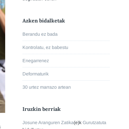
Azken bidalketak
Berandu ez bada
Kontrolatu, ez babestu
Enegarrenez
Deformaturik
30 urtez marrazo artean
Iruzkin berriak
Josune Aranguren Zatika
(e)k
Gurutzatuta
a