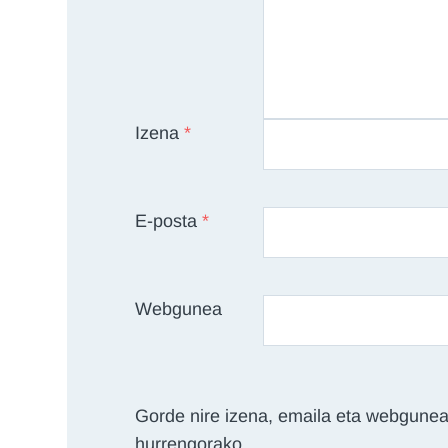
Izena
*
E-posta
*
Webgunea
Gorde nire izena, emaila eta webgunea
hurrengorako.