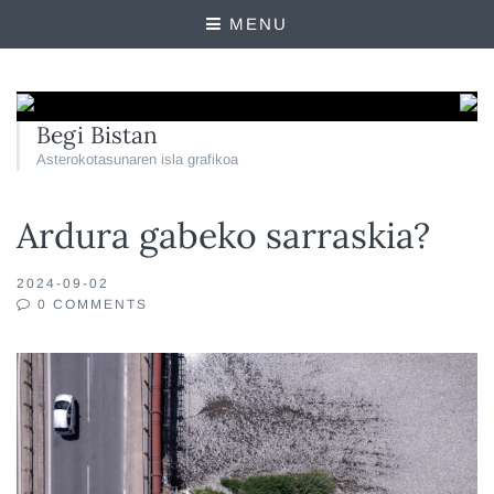
MENU
Begi Bistan
Asterokotasunaren isla grafikoa
Ardura gabeko sarraskia?
2024-09-02
0 COMMENTS