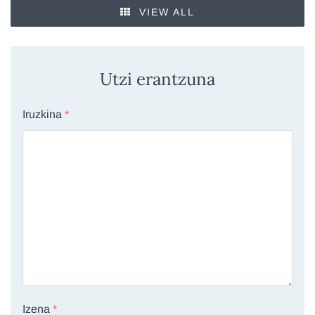
VIEW ALL
Utzi erantzuna
Iruzkina
*
Izena
*