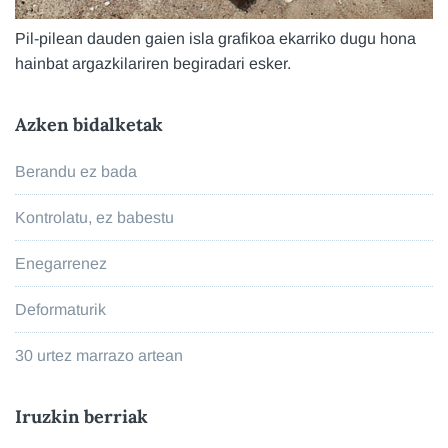
Pil-pilean dauden gaien isla grafikoa ekarriko dugu hona
hainbat argazkilariren begiradari esker.
Azken bidalketak
Berandu ez bada
Kontrolatu, ez babestu
Enegarrenez
Deformaturik
30 urtez marrazo artean
Iruzkin berriak