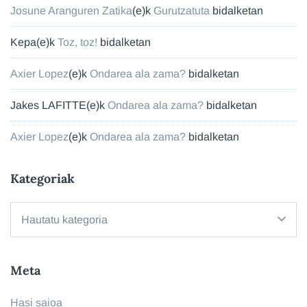
Josune Aranguren Zatika
(e)k
Gurutzatuta
bidalketan
Kepa
(e)k
Toz, toz!
bidalketan
Axier Lopez
(e)k
Ondarea ala zama?
bidalketan
Jakes LAFITTE
(e)k
Ondarea ala zama?
bidalketan
Axier Lopez
(e)k
Ondarea ala zama?
bidalketan
Kategoriak
Kategoriak
Meta
Hasi saioa