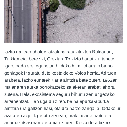
Iazko irailean uholde latzak pairatu zituzten Bulgarian,
Turkian eta, bereziki, Grezian. Txikizio hartatik urtebete
igaro bada ere, egunotan hildako bi milioi arrain baino
gehiagok inguratu dute kostaldeko Volos herria. Adituen
arabera, iazko euriteek Karla aintzira bete zuten, 1962an
malariaren aurka borrokatzeko saiakeran erabat lehortu
zutena. Hala, ekosistema seguru bihurtu zen ur gezako
arrainentzat. Han ugaldu ziren, baina apurka-apurka
aintzira ura galtzen hasi, eta drainatze-zanga lautadako ur-
azalaren azpitik geratu zenean, urak indarra hartu eta
arrainak itsasorantz eraman zituen. Kostaldera bizirik