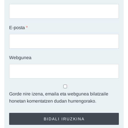
E-posta
*
Webgunea
Gorde nire izena, emaila eta webgunea bilatzaile
honetan komentatzen dudan hurrengorako.