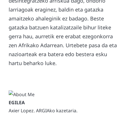
desintegratzeko arriskua dago, ondorio
larriagoak eraginez, baldin eta gatazka
amaitzeko ahaleginik ez badago. Beste
gatazka batzuen katalizatzaile bihur liteke
gerra hau, aurretik ere erabat ezegonkorra
zen Afrikako Adarrean. Urtebete pasa da eta
nazioarteak era batera edo bestera esku
hartu beharko luke.
Axier Lopez. ARGIAko kazetaria.