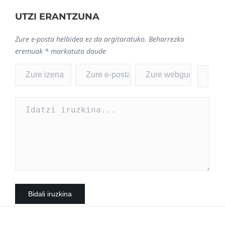
UTZI ERANTZUNA
Zure e-posta helbidea ez da argitaratuko.
Beharrezko
eremuak
*
markatuta daude