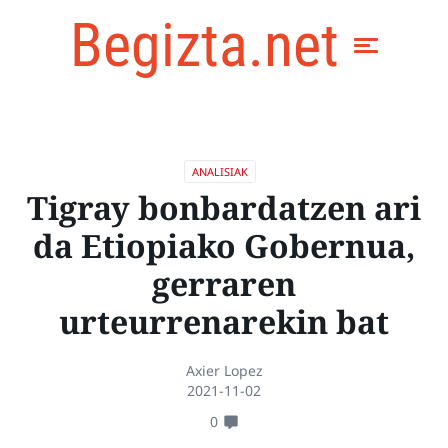
Begizta.net
ANALISIAK
Tigray bonbardatzen ari
da Etiopiako Gobernua,
gerraren
urteurrenarekin bat
Axier Lopez
2021-11-02
0