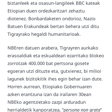
biztanleek eta osasun-langileek BBC kateak
Etiopian duen ordezkaritzari zehaztu
diotenez. Bonbardaketen ondorioz, Nazio
Batuen Erakundeak bertan behera utzi ditu
Tigrayrako hegaldi humanitarioak.
NBEren datuen arabera, Tigrayren aurkako
erasoaldiak eta eskualdeari ezarritako blokeo
zorrotzak 400.000 bat pertsona gosete
egoeran utzi dituzte eta, gutxienez, bi milioi
lagunek bizitokitik ihes egin behar izan dute.
Horren aurrean, Etiopiako Gobernuaren
azken erantzuna izan da irailaren 30ean
NBEko agentzietako zazpi arduradun
herrialdetik kanporatzea, “
persona non grata
”