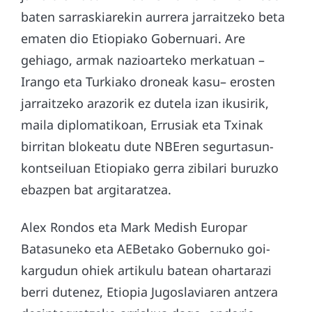
baten sarraskiarekin aurrera jarraitzeko beta
ematen dio Etiopiako Gobernuari. Are
gehiago, armak nazioarteko merkatuan –
Irango eta Turkiako droneak kasu– erosten
jarraitzeko arazorik ez dutela izan ikusirik,
maila diplomatikoan, Errusiak eta Txinak
birritan blokeatu dute NBEren segurtasun-
kontseiluan Etiopiako gerra zibilari buruzko
ebazpen bat argitaratzea.
Alex Rondos eta Mark Medish Europar
Batasuneko eta AEBetako Gobernuko goi-
kargudun ohiek artikulu batean ohartarazi
berri dutenez, Etiopia Jugoslaviaren antzera