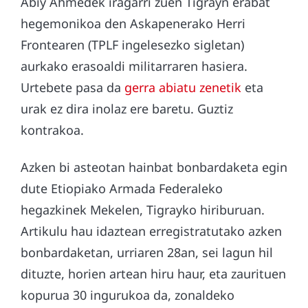
Abiy Ahmedek iragarri zuen Tigrayn erabat
hegemonikoa den Askapenerako Herri
Frontearen (TPLF ingelesezko sigletan)
aurkako erasoaldi militarraren hasiera.
Urtebete pasa da
gerra abiatu zenetik
eta
urak ez dira inolaz ere baretu. Guztiz
kontrakoa.
Azken bi asteotan hainbat bonbardaketa egin
dute Etiopiako Armada Federaleko
hegazkinek Mekelen, Tigrayko hiriburuan.
Artikulu hau idaztean erregistratutako azken
bonbardaketan, urriaren 28an, sei lagun hil
dituzte, horien artean hiru haur, eta zaurituen
kopurua 30 ingurukoa da, zonaldeko