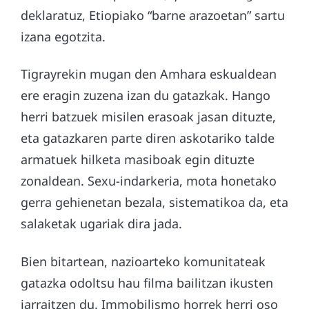
deklaratuz, Etiopiako “barne arazoetan” sartu
izana egotzita.
Tigrayrekin mugan den Amhara eskualdean
ere eragin zuzena izan du gatazkak. Hango
herri batzuek misilen erasoak jasan dituzte,
eta gatazkaren parte diren askotariko talde
armatuek hilketa masiboak egin dituzte
zonaldean. Sexu-indarkeria, mota honetako
gerra gehienetan bezala, sistematikoa da, eta
salaketak ugariak dira jada.
Bien bitartean, nazioarteko komunitateak
gatazka odoltsu hau filma bailitzan ikusten
jarraitzen du. Immobilismo horrek herri oso