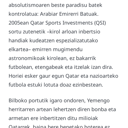
absolutismoaren beste paradisu batek
kontrolatua: Arabiar Emirerri Batuak.
2005ean Qatar Sports Investments (QSI)
sortu zutenetik –kirol arloan inbertsio
handiak kudeatzen espezializatutako
elkartea– emirren mugimendu
astronomikoak kirolean, ez bakarrik
futbolean, etengabeak eta itzelak izan dira.
Horiei esker gaur egun Qatar eta nazioarteko
futbola estuki lotuta doaz ezinbestean.
Bilboko portutik igaro ondoren, Yemengo
herritarren artean lehertzen diren bonba eta
armetan ere inbertitzen ditu milioiak
Qatarrek, baina bere benetako boterea ez