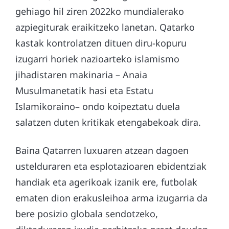
gehiago hil ziren 2022ko mundialerako
azpiegiturak eraikitzeko lanetan. Qatarko
kastak kontrolatzen dituen diru-kopuru
izugarri horiek nazioarteko islamismo
jihadistaren makinaria – Anaia
Musulmanetatik hasi eta Estatu
Islamikoraino– ondo koipeztatu duela
salatzen duten kritikak etengabekoak dira.
Baina Qatarren luxuaren atzean dagoen
ustelduraren eta esplotazioaren ebidentziak
handiak eta agerikoak izanik ere, futbolak
ematen dion erakusleihoa arma izugarria da
bere posizio globala sendotzeko,