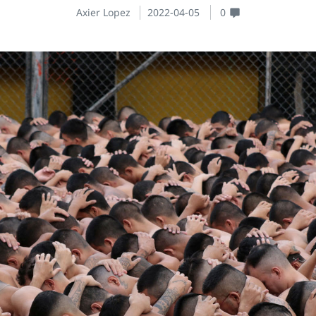
Axier Lopez
2022-04-05
0