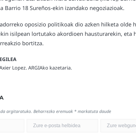
ta Barrio 18 Sureños-ekin izandako negoziazioak.
vadorreko oposizio politikoak dio azken hilketa olde 
in isilpean lortutako akordioen hausturarekin, eta 
rreakzio bortitza.
Axier Lopez. ARGIAko kazetaria.
A
 da argitaratuko.
Beharrezko eremuak
*
markatuta daude