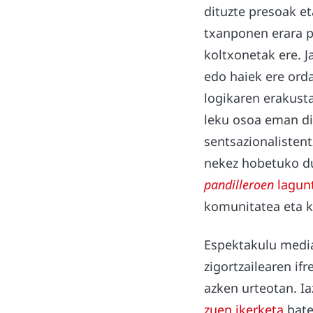
dituzte presoak e
txanponen erara po
koltxonetak ere. J
edo haiek ere orda
logikaren erakusta
leku osoa eman di
sentsazionalistent
nekez hobetuko du
pandilleroen
lagunt
komunitatea eta k
Espektakulu media
zigortzailearen if
azken urteotan. Ia
zuen ikerketa
bate