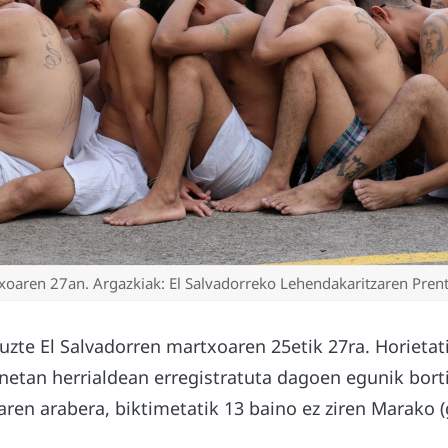
oaren 27an. Argazkiak: El Salvadorreko Lehendakaritzaren Prent
tuzte El Salvadorren martxoaren 25etik 27ra. Horieta
etan herrialdean erregistratuta dagoen egunik borti
aren arabera, biktimetatik 13 baino ez ziren Marako (g