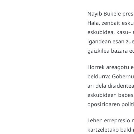
Nayib Bukele pres
Hala, zenbait esku
eskubidea, kasu– e
igandean esan zuen
gaizkilea bazara e
Horrek areagotu eg
beldurra: Gobernua
ari dela disidente
eskubideen babese
oposizioaren polit
Lehen errepresio 
kartzeletako bald