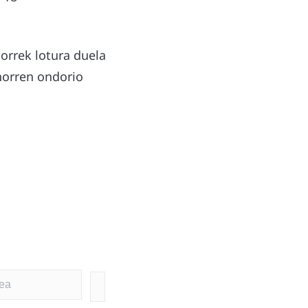
horrek lotura duela
horren ondorio