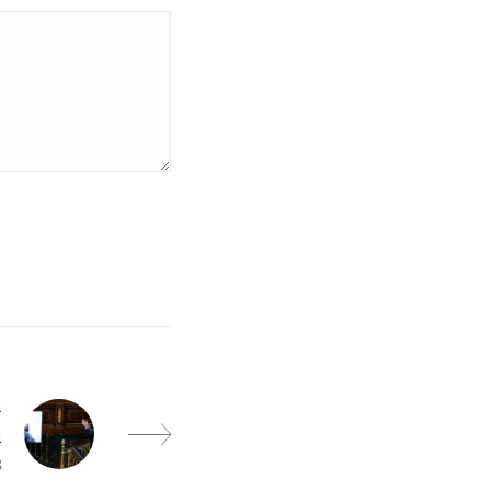
a
a
8