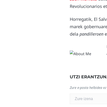
Revolucionarios e
Horregatik, El Sal
marek gobernuarek
dela
pandilleroen
e
UTZI ERANTZUN
Zure e-posta helbidea ez