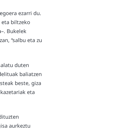
egoera ezarri du.
 eta biltzeko
a–. Bukelek
an, “salbu eta zu
salatu duten
elituak baliatzen
steak beste, giza
kazetariak eta
dituzten
isa aurkeztu