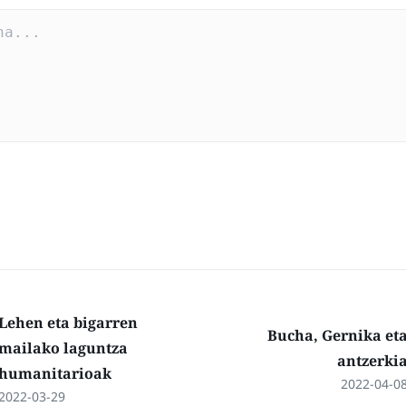
Lehen eta bigarren
Bucha, Gernika et
mailako laguntza
antzerki
humanitarioak
2022-04-0
2022-03-29