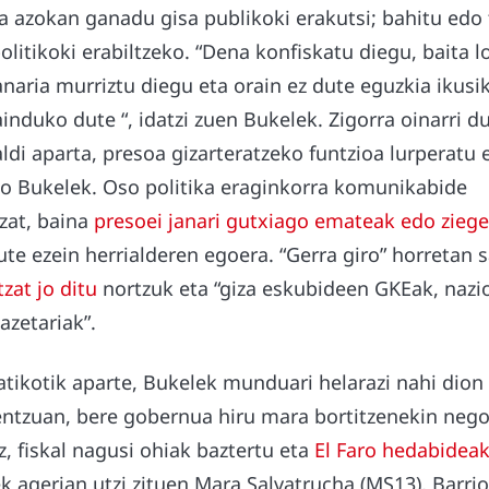
ta azokan ganadu gisa publikoki erakutsi; bahitu edo
litikoki erabiltzeko. “Dena konfiskatu diegu, baita l
anaria murriztu diegu eta orain ez dute eguzkia ikusiko
induko dute “, idatzi zuen Bukelek. Zigorra oinarri d
ldi aparta, presoa gizarteratzeko funtzioa lurperatu
o Bukelek. Oso politika eraginkorra komunikabide
zat, baina
presoei janari gutxiago emateak edo ziege
te ezein herrialderen egoera. “Gerra giro” horretan
zat jo ditu
nortzuk eta “giza eskubideen GKEak, nazi
azetariak”.
tikotik aparte, Bukelek munduari helarazi nahi dion 
rentzuan, bere gobernua hiru mara bortitzenekin nego
z, fiskal nagusi ohiak baztertu eta
El Faro hedabidea
k agerian utzi zituen Mara Salvatrucha (MS13), Barrio