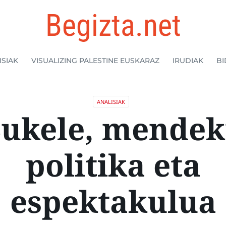
Begizta.net
ISIAK
VISUALIZING PALESTINE EUSKARAZ
IRUDIAK
BI
ANALISIAK
ukele, mende
politika eta
espektakulua