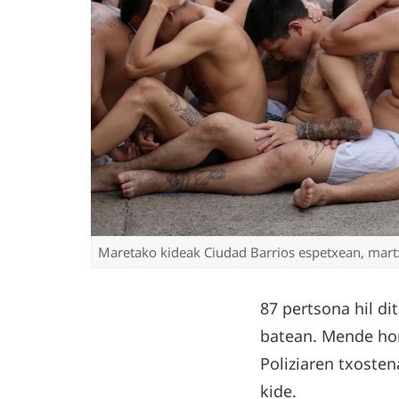
Maretako kideak Ciudad Barrios espetxean, martx
87 pertsona hil di
batean. Mende hon
Poliziaren txosten
kide.