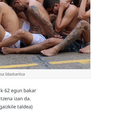
sa Idazkaritza
tik 62 egun bakar
tzena izan da.
aizkile taldea)