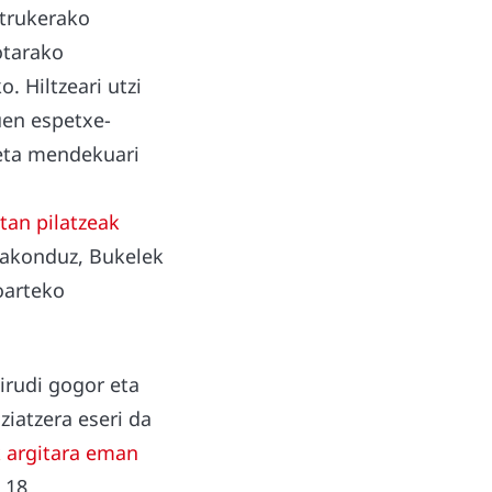
 trukerako
otarako
. Hiltzeari utzi
uen espetxe-
 eta mendekuari
tan pilatzeak
 sakonduz, Bukelek
oarteko
irudi gogor eta
ziatzera eseri da
k argitara eman
 18