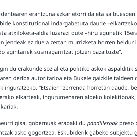
identearen erantzuna azkar etorri da eta salbuespen 
bide konstituzional indargabetuta daude –elkartzeko
ta atxiloketa-aldia luzarazi dute –hiru egunetik 15er
 jendeak ez duela zertan murrizketa horren beldur iz
do agintariek susmagarritzat jotzen bazaituzte”.
in du erakunde sozial eta politiko askok aspalditik 
ren deriba autoritarioa eta Bukele gaizkile taldeen d
ak inguratzeko. “Etsaien” zerrenda horretan daude, be
rako elkarteak, ingurumenaren aldeko kolektiboak, 
ikariak.
neurri gisa, gobernuak erabaki du
pandilleroak
preso 
intzak asko gogortzea. Eskubiderik gabeko subjektu g