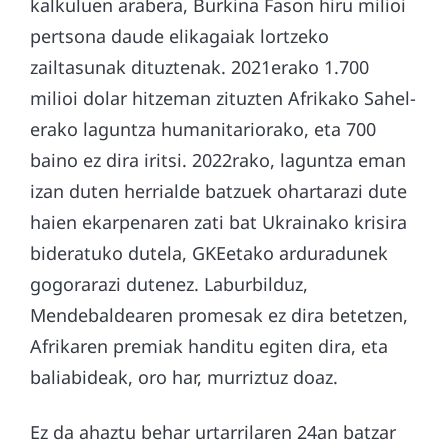
kalkuluen arabera, Burkina Fason hiru milioi
pertsona daude elikagaiak lortzeko
zailtasunak dituztenak. 2021erako 1.700
milioi dolar hitzeman zituzten Afrikako Sahel-
erako laguntza humanitariorako, eta 700
baino ez dira iritsi. 2022rako, laguntza eman
izan duten herrialde batzuek ohartarazi dute
haien ekarpenaren zati bat Ukrainako krisira
bideratuko dutela, GKEetako arduradunek
gogorarazi dutenez. Laburbilduz,
Mendebaldearen promesak ez dira betetzen,
Afrikaren premiak handitu egiten dira, eta
baliabideak, oro har, murriztuz doaz.
Ez da ahaztu behar urtarrilaren 24an batzar