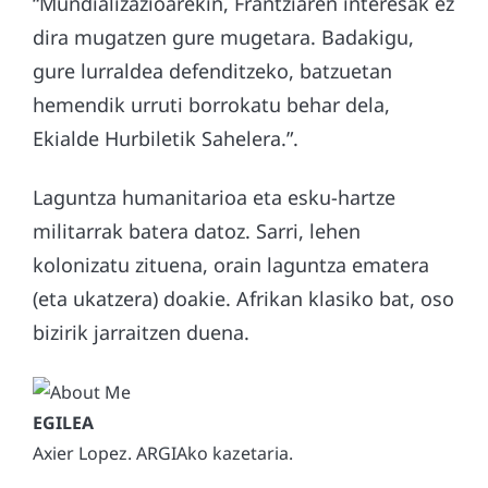
“Mundializazioarekin, Frantziaren interesak ez
dira mugatzen gure mugetara. Badakigu,
gure lurraldea defenditzeko, batzuetan
hemendik urruti borrokatu behar dela,
Ekialde Hurbiletik Sahelera.”.
Laguntza humanitarioa eta esku-hartze
militarrak batera datoz. Sarri, lehen
kolonizatu zituena, orain laguntza ematera
(eta ukatzera) doakie. Afrikan klasiko bat, oso
bizirik jarraitzen duena.
Axier Lopez. ARGIAko kazetaria.