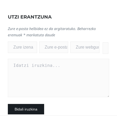
UTZI ERANTZUNA
Zure e-posta helbidea ez da argitaratuko.
Beharrezko
eremuak
*
markatuta daude