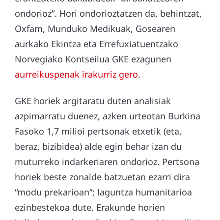
ondorioz”. Hori ondorioztatzen da, behintzat,
Oxfam, Munduko Medikuak, Gosearen
aurkako Ekintza eta Errefuxiatuentzako
Norvegiako Kontseilua GKE ezagunen
aurreikuspenak irakurriz gero
.
GKE horiek argitaratu duten analisiak
azpimarratu duenez, azken urteotan Burkina
Fasoko 1,7 milioi pertsonak etxetik (eta,
beraz, bizibidea) alde egin behar izan du
muturreko indarkeriaren ondorioz. Pertsona
horiek beste zonalde batzuetan ezarri dira
“modu prekarioan”; laguntza humanitarioa
ezinbestekoa dute. Erakunde horien