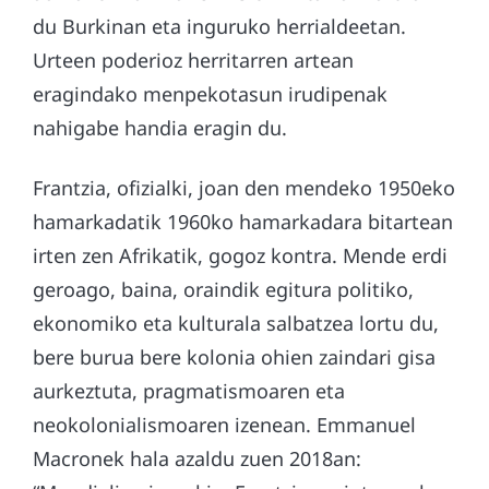
du Burkinan eta inguruko herrialdeetan.
Urteen poderioz herritarren artean
eragindako menpekotasun irudipenak
nahigabe handia eragin du.
Frantzia, ofizialki, joan den mendeko 1950eko
hamarkadatik 1960ko hamarkadara bitartean
irten zen Afrikatik, gogoz kontra. Mende erdi
geroago, baina, oraindik egitura politiko,
ekonomiko eta kulturala salbatzea lortu du,
bere burua bere kolonia ohien zaindari gisa
aurkeztuta, pragmatismoaren eta
neokolonialismoaren izenean. Emmanuel
Macronek hala azaldu zuen 2018an: