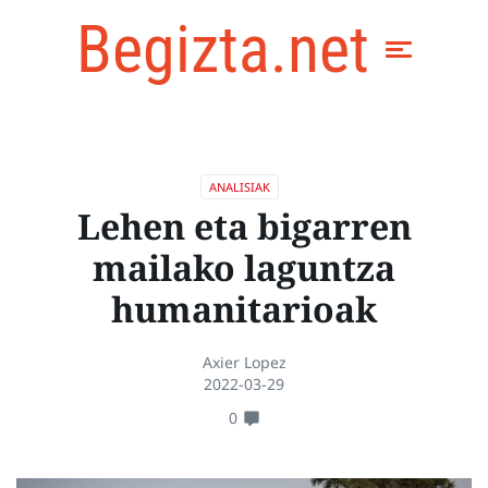
Begizta.net
ANALISIAK
Lehen eta bigarren
mailako laguntza
humanitarioak
Axier Lopez
2022-03-29
0