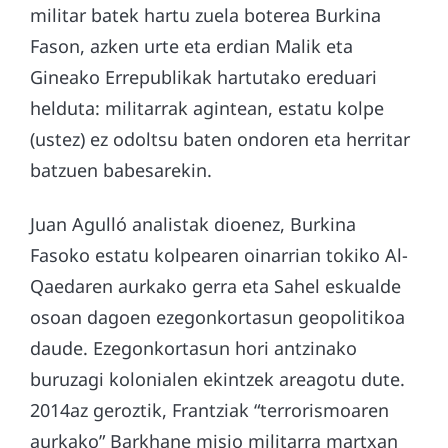
militar batek hartu zuela boterea Burkina
Fason, azken urte eta erdian Malik eta
Gineako Errepublikak hartutako ereduari
helduta: militarrak agintean, estatu kolpe
(ustez) ez odoltsu baten ondoren eta herritar
batzuen babesarekin.
Juan Agulló analistak dioenez, Burkina
Fasoko estatu kolpearen oinarrian tokiko Al-
Qaedaren aurkako gerra eta Sahel eskualde
osoan dagoen ezegonkortasun geopolitikoa
daude. Ezegonkortasun hori antzinako
buruzagi kolonialen ekintzek areagotu dute.
2014az geroztik, Frantziak “terrorismoaren
aurkako” Barkhane misio militarra martxan