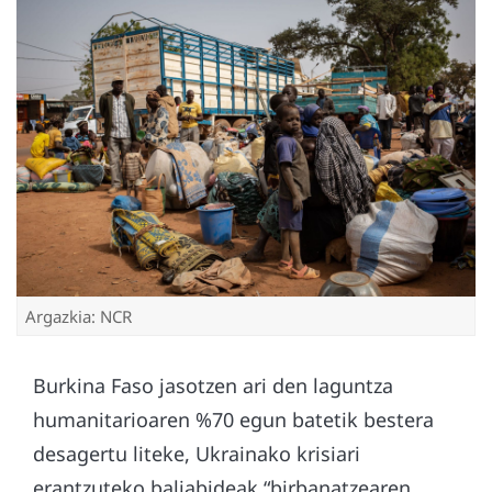
Argazkia: NCR
Burkina Faso jasotzen ari den laguntza
humanitarioaren %70 egun batetik bestera
desagertu liteke, Ukrainako krisiari
erantzuteko baliabideak “birbanatzearen