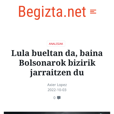
Begizta.net
ANALISIAK
Lula bueltan da, baina
Bolsonarok bizirik
jarraitzen du
Axier Lopez
2022-10-03
0