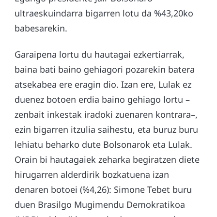
ultraeskuindarra bigarren lotu da %43,20ko
babesarekin.
Garaipena lortu du hautagai ezkertiarrak,
baina bati baino gehiagori pozarekin batera
atsekabea ere eragin dio. Izan ere, Lulak ez
duenez botoen erdia baino gehiago lortu –
zenbait inkestak iradoki zuenaren kontrara–,
ezin bigarren itzulia saihestu, eta buruz buru
lehiatu beharko dute Bolsonarok eta Lulak.
Orain bi hautagaiek zeharka begiratzen diete
hirugarren alderdirik bozkatuena izan
denaren botoei (%4,26): Simone Tebet buru
duen Brasilgo Mugimendu Demokratikoa