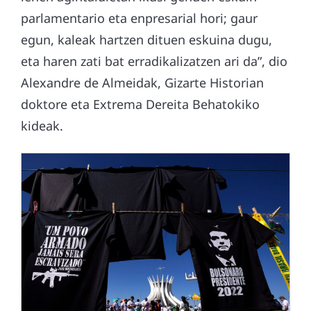
parlamentario eta enpresarial hori; gaur
egun, kaleak hartzen dituen eskuina dugu,
eta haren zati bat erradikalizatzen ari da”, dio
Alexandre de Almeidak, Gizarte Historian
doktore eta Extrema Dereita Behatokiko
kideak.