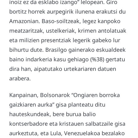
inoiz ez da esklabo izango” lelopean. Giro
bortitz horrek aurpegirik ilunena erakutsi du
Amazonian. Baso-soiltzeak, legez kanpoko
meatzaritzak, ustelkeriak, krimen antolatuak
eta milizien presentziak legerik gabeko lur
bihurtu dute. Brasilgo gainerako eskualdeek
baino indarkeria kasu gehiago (%38) gertatu
dira han, aipatutako urtekariaren datuen
arabera.
Kanpainan, Bolsonarok “Ongiaren borroka
gaizkiaren aurka” gisa planteatu ditu
hauteskundeak, bere burua balio
kontserbadore eta kristauen salbatzaile gisa
aurkeztuta, eta Lula, Venezuelakoa bezalako