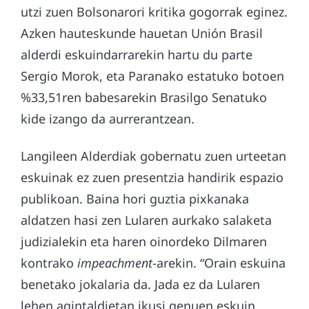
utzi zuen Bolsonarori kritika gogorrak eginez.
Azken hauteskunde hauetan Unión Brasil
alderdi eskuindarrarekin hartu du parte
Sergio Morok, eta Paranako estatuko botoen
%33,51ren babesarekin Brasilgo Senatuko
kide izango da aurrerantzean.
Langileen Alderdiak gobernatu zuen urteetan
eskuinak ez zuen presentzia handirik espazio
publikoan. Baina hori guztia pixkanaka
aldatzen hasi zen Lularen aurkako salaketa
judizialekin eta haren oinordeko Dilmaren
kontrako
impeachment
-arekin. “Orain eskuina
benetako jokalaria da. Jada ez da Lularen
lehen agintaldietan ikusi genuen eskuin