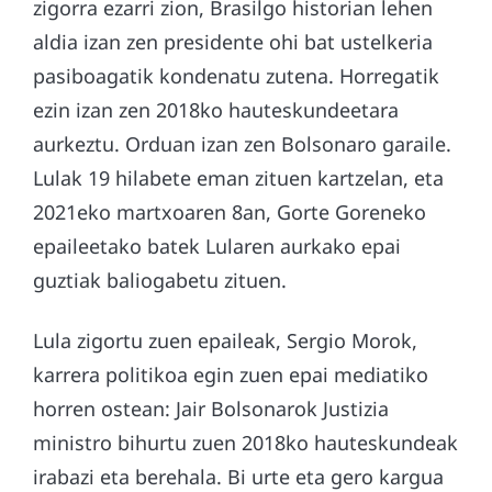
zigorra ezarri zion, Brasilgo historian lehen
aldia izan zen presidente ohi bat ustelkeria
pasiboagatik kondenatu zutena. Horregatik
ezin izan zen 2018ko hauteskundeetara
aurkeztu. Orduan izan zen Bolsonaro garaile.
Lulak 19 hilabete eman zituen kartzelan, eta
2021eko martxoaren 8an, Gorte Goreneko
epaileetako batek Lularen aurkako epai
guztiak baliogabetu zituen.
Lula zigortu zuen epaileak, Sergio Morok,
karrera politikoa egin zuen epai mediatiko
horren ostean: Jair Bolsonarok Justizia
ministro bihurtu zuen 2018ko hauteskundeak
irabazi eta berehala. Bi urte eta gero kargua