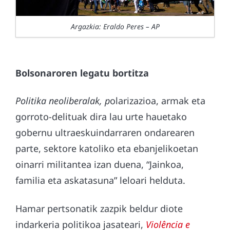
Argazkia: Eraldo Peres – AP
Bolsonaroren legatu bortitza
Politika neoliberalak, p
olarizazioa, armak eta
gorroto-delituak dira lau urte hauetako
gobernu ultraeskuindarraren ondarearen
parte, sektore katoliko eta ebanjelikoetan
oinarri militantea izan duena, “Jainkoa,
familia eta askatasuna” leloari helduta.
Hamar pertsonatik zazpik beldur diote
indarkeria politikoa jasateari,
Violência e