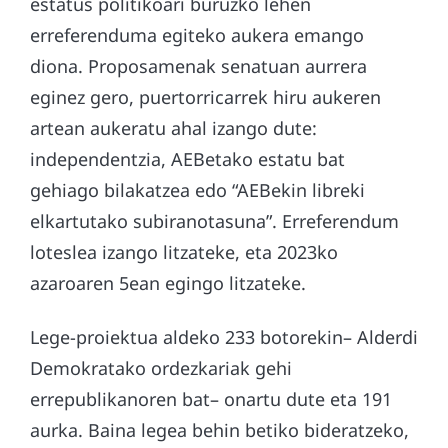
estatus politikoari buruzko lehen
erreferenduma egiteko aukera emango
diona. Proposamenak senatuan aurrera
eginez gero, puertorricarrek hiru aukeren
artean aukeratu ahal izango dute:
independentzia, AEBetako estatu bat
gehiago bilakatzea edo “AEBekin libreki
elkartutako subiranotasuna”. Erreferendum
loteslea izango litzateke, eta 2023ko
azaroaren 5ean egingo litzateke.
Lege-proiektua aldeko 233 botorekin– Alderdi
Demokratako ordezkariak gehi
errepublikanoren bat– onartu dute eta 191
aurka. Baina legea behin betiko bideratzeko,