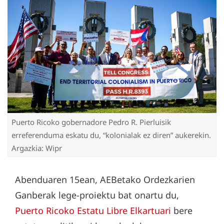
Puerto Ricoko gobernadore Pedro R. Pierluisik
erreferenduma eskatu du, “kolonialak ez diren” aukerekin.
Argazkia: Wipr
Abenduaren 15ean, AEBetako Ordezkarien
Ganberak lege-proiektu bat onartu du,
Puerto Ricoko Estatu Libre Elkartuari
bere