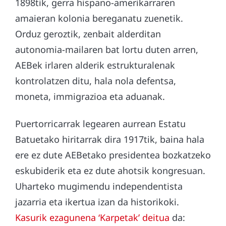
1898tik, gerra hispano-amerikarraren
amaieran kolonia bereganatu zuenetik.
Orduz geroztik, zenbait alderditan
autonomia-mailaren bat lortu duten arren,
AEBek irlaren alderik estrukturalenak
kontrolatzen ditu, hala nola defentsa,
moneta, immigrazioa eta aduanak.
Puertorricarrak legearen aurrean Estatu
Batuetako hiritarrak dira 1917tik, baina hala
ere ez dute AEBetako presidentea bozkatzeko
eskubiderik eta ez dute ahotsik kongresuan.
Uharteko mugimendu independentista
jazarria eta ikertua izan da historikoki.
Kasurik ezagunena ‘Karpetak’ deitua
da: