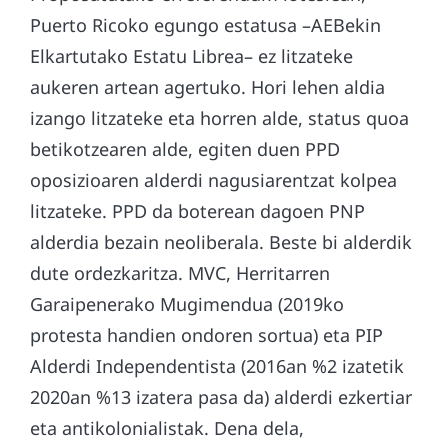
Puerto Ricoko egungo estatusa –AEBekin
Elkartutako Estatu Librea– ez litzateke
aukeren artean agertuko. Hori lehen aldia
izango litzateke eta horren alde, status quoa
betikotzearen alde, egiten duen PPD
oposizioaren alderdi nagusiarentzat kolpea
litzateke. PPD da boterean dagoen PNP
alderdia bezain neoliberala. Beste bi alderdik
dute ordezkaritza. MVC, Herritarren
Garaipenerako Mugimendua (2019ko
protesta handien ondoren sortua) eta PIP
Alderdi Independentista (2016an %2 izatetik
2020an %13 izatera pasa da) alderdi ezkertiar
eta antikolonialistak. Dena dela,