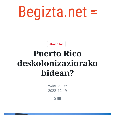
Begizta.net
ANALISIAK
Puerto Rico
deskolonizaziorako
bidean?
Axier Lopez
2022-12-19
0