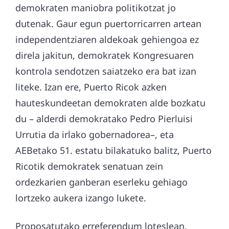
demokraten maniobra politikotzat jo
dutenak. Gaur egun puertorricarren artean
independentziaren aldekoak gehiengoa ez
direla jakitun, demokratek Kongresuaren
kontrola sendotzen saiatzeko era bat izan
liteke. Izan ere, Puerto Ricok azken
hauteskundeetan demokraten alde bozkatu
du – alderdi demokratako Pedro Pierluisi
Urrutia da irlako gobernadorea–, eta
AEBetako 51. estatu bilakatuko balitz, Puerto
Ricotik demokratek senatuan zein
ordezkarien ganberan eserleku gehiago
lortzeko aukera izango lukete.
Proposatutako erreferendum loteslean,