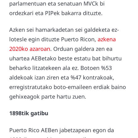
parlamentuan eta senatuan MVCk bi
ordezkari eta PIPek bakarra dituzte.
Azken sei hamarkadetan sei galdeketa ez-
lotesle egin dituzte Puerto Ricon,
azkena
2020ko azaroan
. Orduan galdera zen ea
uhartea AEBetako beste estatu bat bihurtu
beharko litzatekeen ala ez. Botoen %53
aldekoak izan ziren eta %47 kontrakoak,
erregistratutako boto-emaileen erdiak baino
gehixeagok parte hartu zuen.
1898tik gatibu
Puerto Rico AEBen jabetzapean egon da