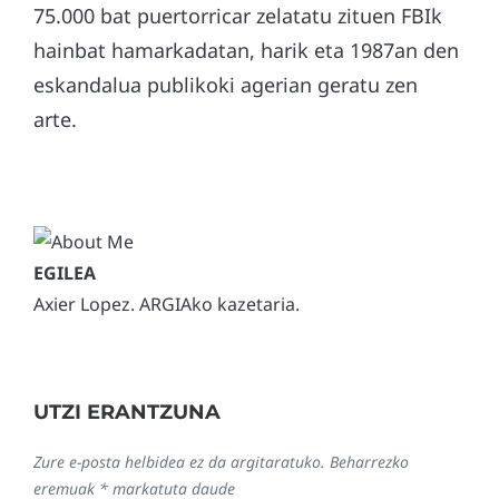
75.000 bat puertorricar zelatatu zituen FBIk
hainbat hamarkadatan, harik eta 1987an den
eskandalua publikoki agerian geratu zen
arte.
Axier Lopez. ARGIAko kazetaria.
UTZI ERANTZUNA
Zure e-posta helbidea ez da argitaratuko.
Beharrezko
eremuak
*
markatuta daude