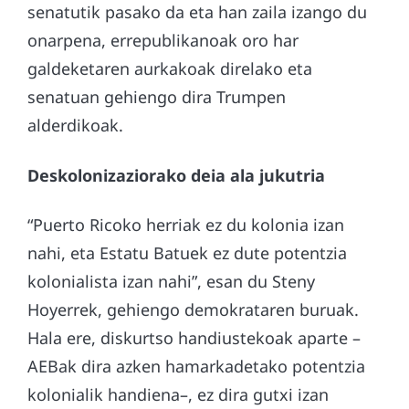
senatutik pasako da eta han zaila izango du
onarpena, errepublikanoak oro har
galdeketaren aurkakoak direlako eta
senatuan gehiengo dira Trumpen
alderdikoak.
Deskolonizaziorako deia ala jukutria
“Puerto Ricoko herriak ez du kolonia izan
nahi, eta Estatu Batuek ez dute potentzia
kolonialista izan nahi”, esan du Steny
Hoyerrek, gehiengo demokrataren buruak.
Hala ere, diskurtso handiustekoak aparte –
AEBak dira azken hamarkadetako potentzia
kolonialik handiena–, ez dira gutxi izan